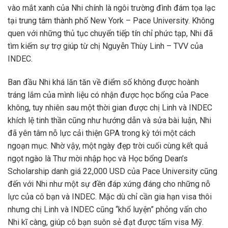
vào mắt xanh của Nhi chính là ngôi trường đình đám tọa lạc
tại trung tâm thành phố New York – Pace University. Không
quen với những thủ tục chuyển tiếp tín chỉ phức tạp, Nhi đã
tìm kiếm sự trợ giúp từ chị Nguyễn Thùy Linh – TVV của
INDEC.
Ban đầu Nhi khá lăn tăn về điểm số không được hoành
tráng lắm của mình liệu có nhận được học bổng của Pace
không, tuy nhiên sau một thời gian được chị Linh và INDEC
khích lệ tinh thần cũng như hướng dẫn và sửa bài luận, Nhi
đã yên tâm nỗ lực cải thiện GPA trong kỳ tới một cách
ngoạn mục. Nhờ vậy, một ngày đẹp trời cuối cùng kết quả
ngọt ngào là Thư mời nhập học và Học bổng Dean’s
Scholarship danh giá 22,000 USD của Pace University cũng
đến với Nhi như một sự đền đáp xứng đáng cho những nỗ
lực của cô bạn và INDEC. Mặc dù chỉ cần gia hạn visa thôi
nhưng chị Linh và INDEC cũng “khổ luyện” phỏng vấn cho
Nhi kĩ càng, giúp cô bạn suôn sẻ đạt được tấm visa Mỹ.