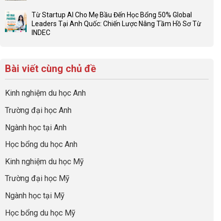
Không
hồ
ở
Cần
có
sơ
Hiểu
Từ Startup AI Cho Mẹ Bầu Đến Học Bổng 50% Global
Làm:
bình
du
đúng
Leaders Tại Anh Quốc: Chiến Lược Nâng Tầm Hồ Sơ Từ
Biến
luận
học
về
INDEC
Giai
ở
“Dày
nghề
Không
Đoạn
Khám
hoạt
và
có
Chờ
phá
động
ngành:
bình
Visa
chuyến
nhưng
Bí
Bài viết cùng chủ đề
luận
Thành
hành
thiếu
quyết
ở
“Bước
trình
năng
để
Từ
Đệm
tiền
lực”
Kinh nghiệm du học Anh
không
Startup
Vàng”
trạm
bao
AI
Cất
Anh
Trường đại học Anh
giờ
Cho
Cánh
quốc
sợ
Mẹ
cùng
Ngành học tại Anh
chọn
Bầu
CEO
sai
Đến
INDEC
Học bổng du học Anh
sự
Học
nghiệp
Bổng
Kinh nghiệm du học Mỹ
50%
Global
Trường đại học Mỹ
Leaders
Tại
Ngành học tại Mỹ
Anh
Quốc:
Học bổng du học Mỹ
Chiến