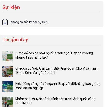
Sự kiện
Không có sắp tới các sự kiện.
Notice
Tin gần đây
Đừng để con có một bộ hồ sơ du học “Dày hoạt động
nhưng thiếu năng lực”
Không
có
Checklist 6 Việc Cần Làm: Biến Giai Đoạn Chờ Visa Thành
bình
“Bước Đệm Vàng” Cất Cánh
luận
Không
ở
có
Đừng
Hiểu đúng về nghề và ngành: Bí quyết để không bao giờ sợ
bình
để
chọn sai sự nghiệp
luận
con
Không
ở
có
có
Checklist
Khám phá chuyến hành trình tiền trạm Anh quốc cùng
một
bình
6
CEO INDEC
bộ
luận
Việc