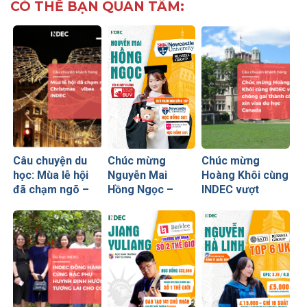
CÓ THỂ BẠN QUAN TÂM:
Câu chuyện du
Chúc mừng
Chúc mừng
học: Mùa lễ hội
Nguyễn Mai
Hoàng Khôi cùng
đã chạm ngõ –
Hồng Ngọc –
INDEC vượt
Christmas vibes
Chủ nhân học
chông gai thành
from INDEC
bổng 50% từ
công xin visa du
Newcastle
học Canada
University