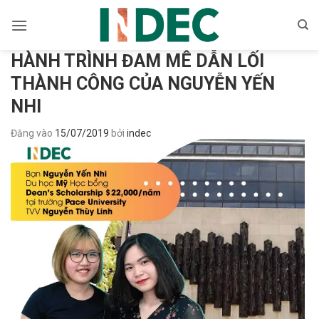
Bỏ
qua
nội
HÀNH TRÌNH ĐAM MÊ DẪN LỐI
dung
THÀNH CÔNG CỦA NGUYỄN YẾN
NHI
Đăng vào
15/07/2019
bởi
indec