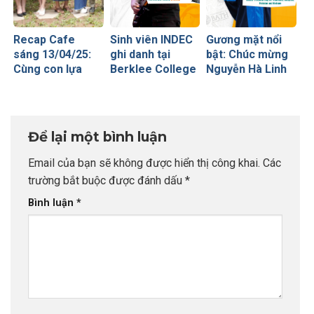
Recap Cafe
Sinh viên INDEC
Gương mặt nổi
sáng 13/04/25:
ghi danh tại
bật: Chúc mừng
Cùng con lựa
Berklee College
Nguyễn Hà Linh
chọn
of Music – Học
– Chủ nhân học
trường/nghề
viện âm nhạc
bổng cao nhất từ
nghiệp trên con
đương đại số 1
University of
đường Du học –
thế giới
Bath
Để lại một bình luận
Phụ huynh
trường THPT
Email của bạn sẽ không được hiển thị công khai.
Các
Chuyên Ngoại
trường bắt buộc được đánh dấu
*
Ngữ
Bình luận
*