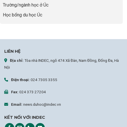
Lược
Trường/ngành học ở Úc
Nâng
Tầm
Học bổng du học Úc
Hồ
Sơ
Từ
INDEC
LIÊN HỆ
Địa chỉ:
Tòa nhà INDEC, ngõ 474 Xã Đàn, Nam Đồng, Đống Đa, Hà
Nội
Điện thoại:
024 7305 3355
Fax:
024 373 27204
Email:
news.duhoc@indec.vn
KẾT NỐI VỚI INDEC