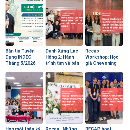
Bản tin Tuyển
Danh Xứng Lạc
Recap
Dụng INDEC
Hồng 2: Hành
Workshop: Học
Tháng 5/2026
trình tìm về bản
giả Chevening
sắc để vươn xa
chỉ lối ngành
cùng INDEC
Finance – Hướng
đi nào để được
săn đón thời AI
Hơn một thập kỷ
Recap | Những
RECAP hoạt