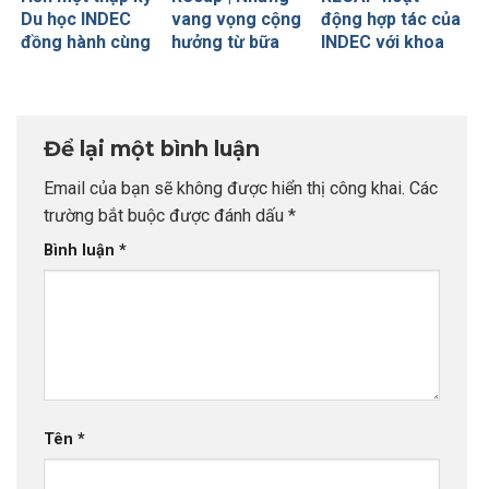
Du học INDEC
vang vọng cộng
động hợp tác của
đồng hành cùng
hưởng từ bữa
INDEC với khoa
khoa Tiếng Anh
tiệc INDEC Pre-
Tiếng Anh
thương mại
departure 2025
Thương mại
(FTU)
(trường Đại học
Ngoại Thương)
Để lại một bình luận
bộ môn Principle
Marketing
Email của bạn sẽ không được hiển thị công khai.
Các
trường bắt buộc được đánh dấu
*
Bình luận
*
Tên
*