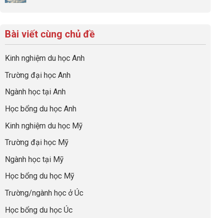
đình
con
Không
lược
ở
trong
có
có
sinh
Checklist
định
một
bình
lời
6
hướng
bộ
luận
hiệu
Bài viết cùng chủ đề
Việc
sự
hồ
ở
quả
Cần
nghiệp
sơ
Hiểu
nhất
Làm:
du
đúng
Kinh nghiệm du học Anh
của
Biến
học
về
những
Giai
“Dày
nghề
Trường đại học Anh
cha
Đoạn
hoạt
và
mẹ
Chờ
động
ngành:
Ngành học tại Anh
thông
Visa
nhưng
Bí
thái
Thành
thiếu
quyết
Học bổng du học Anh
“Bước
năng
để
Đệm
lực”
Kinh nghiệm du học Mỹ
không
Vàng”
bao
Cất
Trường đại học Mỹ
giờ
Cánh
sợ
Ngành học tại Mỹ
chọn
sai
Học bổng du học Mỹ
sự
nghiệp
Trường/ngành học ở Úc
Học bổng du học Úc