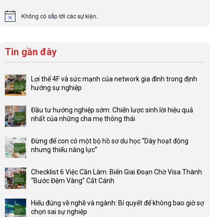
Không có sắp tới các sự kiện.
Notice
Tin gần đây
Lợi thế 4F và sức mạnh của network gia đình trong định
hướng sự nghiệp
Không
có
Đầu tư hướng nghiệp sớm: Chiến lược sinh lời hiệu quả
bình
nhất của những cha mẹ thông thái
luận
Không
ở
có
Lợi
Đừng để con có một bộ hồ sơ du học “Dày hoạt động
bình
thế
nhưng thiếu năng lực”
luận
4F
Không
ở
và
có
Đầu
Checklist 6 Việc Cần Làm: Biến Giai Đoạn Chờ Visa Thành
sức
bình
tư
“Bước Đệm Vàng” Cất Cánh
mạnh
luận
hướng
Không
của
ở
nghiệp
có
network
Đừng
Hiểu đúng về nghề và ngành: Bí quyết để không bao giờ sợ
sớm:
bình
gia
để
chọn sai sự nghiệp
Chiến
luận