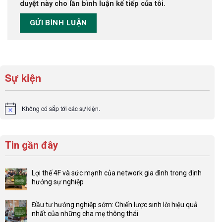
duyệt này cho lần bình luận kế tiếp của tôi.
Sự kiện
Không có sắp tới các sự kiện.
Notice
Tin gần đây
Lợi thế 4F và sức mạnh của network gia đình trong định
hướng sự nghiệp
Không
có
Đầu tư hướng nghiệp sớm: Chiến lược sinh lời hiệu quả
bình
nhất của những cha mẹ thông thái
luận
Không