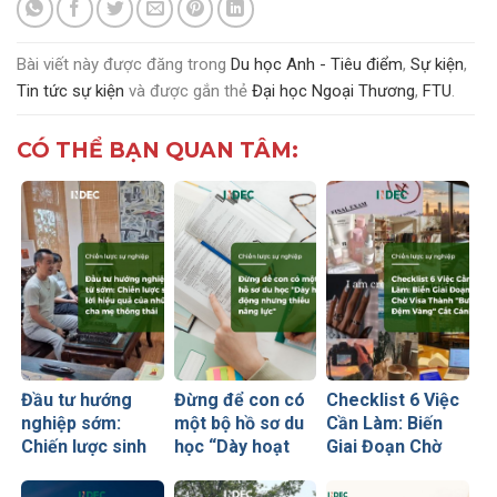
Bài viết này được đăng trong
Du học Anh - Tiêu điểm
,
Sự kiện
,
Tin tức sự kiện
và được gắn thẻ
Đại học Ngoại Thương
,
FTU
.
CÓ THỂ BẠN QUAN TÂM:
Đầu tư hướng
Đừng để con có
Checklist 6 Việc
nghiệp sớm:
một bộ hồ sơ du
Cần Làm: Biến
Chiến lược sinh
học “Dày hoạt
Giai Đoạn Chờ
lời hiệu quả nhất
động nhưng
Visa Thành
của những cha
thiếu năng lực”
“Bước Đệm