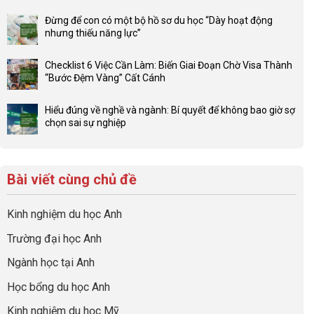
ở
có
Lợi
Đừng để con có một bộ hồ sơ du học “Dày hoạt động
bình
thế
nhưng thiếu năng lực”
luận
4F
Không
ở
và
có
Đầu
Checklist 6 Việc Cần Làm: Biến Giai Đoạn Chờ Visa Thành
sức
bình
tư
“Bước Đệm Vàng” Cất Cánh
mạnh
luận
hướng
Không
của
ở
nghiệp
có
network
Đừng
Hiểu đúng về nghề và ngành: Bí quyết để không bao giờ sợ
sớm:
bình
gia
để
chọn sai sự nghiệp
Chiến
luận
đình
con
Không
lược
ở
trong
có
có
sinh
Checklist
định
một
bình
lời
6
hướng
bộ
luận
hiệu
Bài viết cùng chủ đề
Việc
sự
hồ
ở
quả
Cần
nghiệp
sơ
Hiểu
nhất
Làm:
du
đúng
Kinh nghiệm du học Anh
của
Biến
học
về
những
Giai
“Dày
nghề
Trường đại học Anh
cha
Đoạn
hoạt
và
mẹ
Chờ
động
ngành:
Ngành học tại Anh
thông
Visa
nhưng
Bí
thái
Thành
thiếu
quyết
Học bổng du học Anh
“Bước
năng
để
Đệm
lực”
Kinh nghiệm du học Mỹ
không