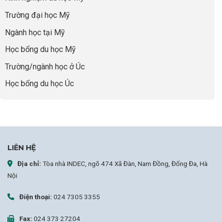
Vàng”
bao
Cất
Trường đại học Mỹ
giờ
Cánh
sợ
Ngành học tại Mỹ
chọn
sai
Học bổng du học Mỹ
sự
nghiệp
Trường/ngành học ở Úc
Học bổng du học Úc
LIÊN HỆ
Địa chỉ:
Tòa nhà INDEC, ngõ 474 Xã Đàn, Nam Đồng, Đống Đa, Hà
Nội
Điện thoại:
024 7305 3355
Fax:
024 373 27204