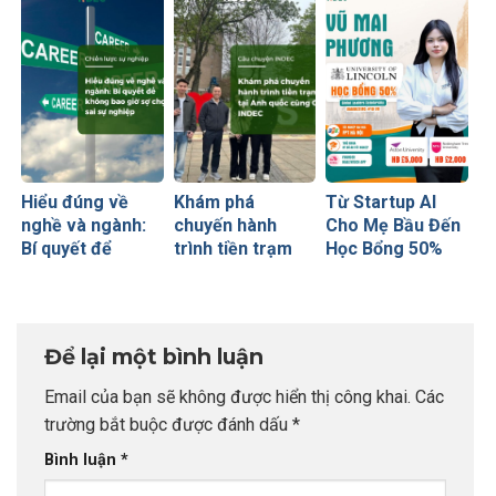
mẹ thông thái
Vàng” Cất Cánh
Hiểu đúng về
Khám phá
Từ Startup AI
nghề và ngành:
chuyến hành
Cho Mẹ Bầu Đến
Bí quyết để
trình tiền trạm
Học Bổng 50%
không bao giờ sợ
Anh quốc cùng
Global Leaders
chọn sai sự
CEO INDEC
Tại Anh Quốc:
nghiệp
Chiến Lược Nâng
Tầm Hồ Sơ Từ
Để lại một bình luận
INDEC
Email của bạn sẽ không được hiển thị công khai.
Các
trường bắt buộc được đánh dấu
*
Bình luận
*