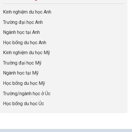
quả
Cần
nghiệp
sơ
Hiểu
nhất
Làm:
du
đúng
Kinh nghiệm du học Anh
của
Biến
học
về
những
Giai
“Dày
nghề
Trường đại học Anh
cha
Đoạn
hoạt
và
mẹ
Chờ
động
ngành:
Ngành học tại Anh
thông
Visa
nhưng
Bí
thái
Thành
thiếu
quyết
Học bổng du học Anh
“Bước
năng
để
Đệm
lực”
Kinh nghiệm du học Mỹ
không
Vàng”
bao
Cất
Trường đại học Mỹ
giờ
Cánh
sợ
Ngành học tại Mỹ
chọn
sai
Học bổng du học Mỹ
sự
nghiệp
Trường/ngành học ở Úc
Học bổng du học Úc