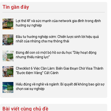
Tin gần đây
Lợi thế 4F và sức mạnh của network gia đình trong định
hướng sự nghiệp
Không
có
Đầu tư hướng nghiệp sớm: Chiến lược sinh lời hiệu quả
bình
nhất của những cha mẹ thông thái
luận
Không
ở
có
Lợi
Đừng để con có một bộ hồ sơ du học “Dày hoạt động
bình
thế
nhưng thiếu năng lực”
luận
4F
Không
ở
và
có
Đầu
Checklist 6 Việc Cần Làm: Biến Giai Đoạn Chờ Visa Thành
sức
bình
tư
“Bước Đệm Vàng” Cất Cánh
mạnh
luận
hướng
Không
của
ở
nghiệp
có
network
Đừng
Hiểu đúng về nghề và ngành: Bí quyết để không bao giờ sợ
sớm:
bình
gia
để
chọn sai sự nghiệp
Chiến
luận
đình
con
Không
lược
ở
trong
có
có
sinh
Checklist
định
một
bình
lời
6
hướng
bộ
luận
hiệu
Bài viết cùng chủ đề
Việc
sự
hồ
ở