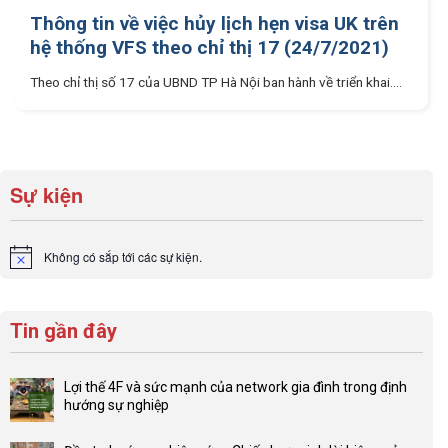
Thông tin về việc hủy lịch hẹn visa UK trên
hệ thống VFS theo chỉ thị 17 (24/7/2021)
Theo chỉ thị số 17 của UBND TP Hà Nội ban hành về triển khai....
Sự kiện
Không có sắp tới các sự kiện.
Notice
Tin gần đây
Lợi thế 4F và sức mạnh của network gia đình trong định
hướng sự nghiệp
Không
có