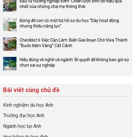
Đầu tư hướng nghiệp sớm: Chiến lược sinh lời hiệu quả
bình
nhất của những cha mẹ thông thái
luận
Không
ở
có
Lợi
Đừng để con có một bộ hồ sơ du học “Dày hoạt động
bình
thế
nhưng thiếu năng lực”
luận
4F
Không
ở
và
có
Đầu
Checklist 6 Việc Cần Làm: Biến Giai Đoạn Chờ Visa Thành
sức
bình
tư
“Bước Đệm Vàng” Cất Cánh
mạnh
luận
hướng
Không
của
ở
nghiệp
có
network
Đừng
Hiểu đúng về nghề và ngành: Bí quyết để không bao giờ sợ
sớm:
bình
gia
để
chọn sai sự nghiệp
Chiến
luận
đình
con
Không
lược
ở
trong
có
có
sinh
Checklist
định
một
bình
lời
6
hướng
bộ
luận
hiệu
Bài viết cùng chủ đề
Việc
sự
hồ
ở
quả
Cần
nghiệp
sơ
Hiểu
nhất
Làm:
du
đúng
Kinh nghiệm du học Anh
của
Biến
học
về
những
Giai
“Dày
nghề
Trường đại học Anh
cha
Đoạn
hoạt
và
mẹ
Chờ
động
ngành:
Ngành học tại Anh
thông
Visa
nhưng
Bí
thái
Thành
thiếu
quyết
Học bổng du học Anh