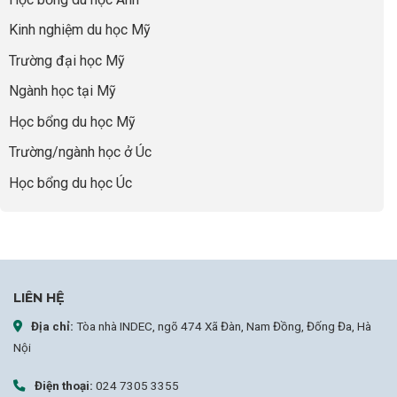
“Bước
năng
để
Đệm
lực”
Kinh nghiệm du học Mỹ
không
Vàng”
bao
Cất
Trường đại học Mỹ
giờ
Cánh
sợ
Ngành học tại Mỹ
chọn
sai
Học bổng du học Mỹ
sự
nghiệp
Trường/ngành học ở Úc
Học bổng du học Úc
LIÊN HỆ
Địa chỉ:
Tòa nhà INDEC, ngõ 474 Xã Đàn, Nam Đồng, Đống Đa, Hà
Nội
Điện thoại:
024 7305 3355