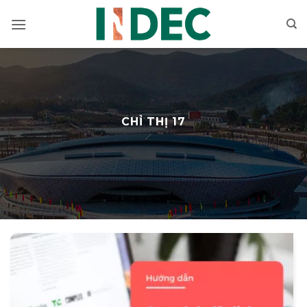
Bỏ
qua
nội
dung
CHỈ THỊ 17