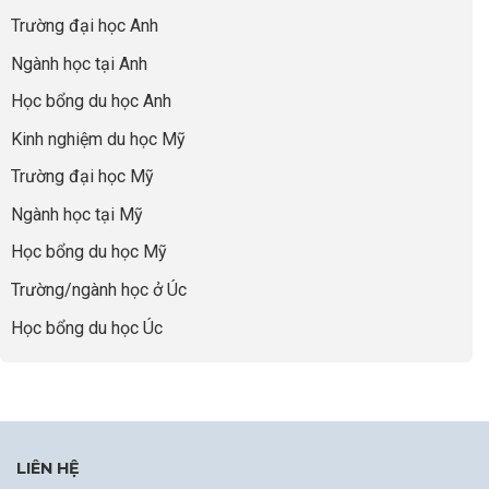
về
những
Giai
“Dày
nghề
Trường đại học Anh
cha
Đoạn
hoạt
và
mẹ
Chờ
động
ngành:
Ngành học tại Anh
thông
Visa
nhưng
Bí
thái
Thành
thiếu
quyết
Học bổng du học Anh
“Bước
năng
để
Đệm
lực”
Kinh nghiệm du học Mỹ
không
Vàng”
bao
Cất
Trường đại học Mỹ
giờ
Cánh
sợ
Ngành học tại Mỹ
chọn
sai
Học bổng du học Mỹ
sự
nghiệp
Trường/ngành học ở Úc
Học bổng du học Úc
LIÊN HỆ