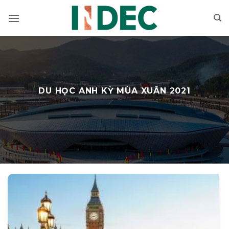
Bỏ
qua
nội
dung
DU HỌC ANH KỲ MÙA XUÂN 2021