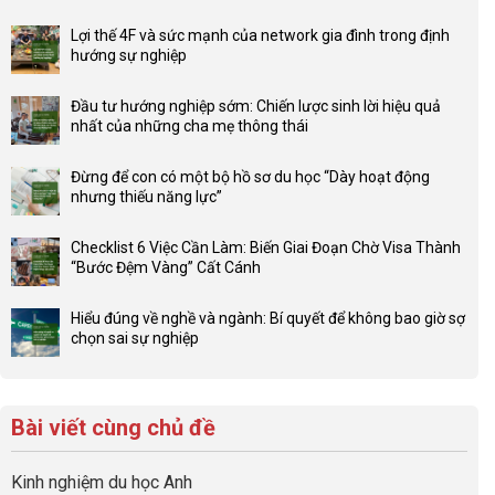
Lợi thế 4F và sức mạnh của network gia đình trong định
hướng sự nghiệp
Không
có
Đầu tư hướng nghiệp sớm: Chiến lược sinh lời hiệu quả
bình
nhất của những cha mẹ thông thái
luận
Không
ở
có
Lợi
Đừng để con có một bộ hồ sơ du học “Dày hoạt động
bình
thế
nhưng thiếu năng lực”
luận
4F
Không
ở
và
có
Đầu
Checklist 6 Việc Cần Làm: Biến Giai Đoạn Chờ Visa Thành
sức
bình
tư
“Bước Đệm Vàng” Cất Cánh
mạnh
luận
hướng
Không
của
ở
nghiệp
có
network
Đừng
Hiểu đúng về nghề và ngành: Bí quyết để không bao giờ sợ
sớm:
bình
gia
để
chọn sai sự nghiệp
Chiến
luận
đình
con
Không
lược
ở
trong
có
có
sinh
Checklist
định
một
bình
lời
6
hướng
bộ
luận
hiệu
Bài viết cùng chủ đề
Việc
sự
hồ
ở
quả
Cần
nghiệp
sơ
Hiểu
nhất
Làm:
du
đúng
Kinh nghiệm du học Anh
của
Biến
học