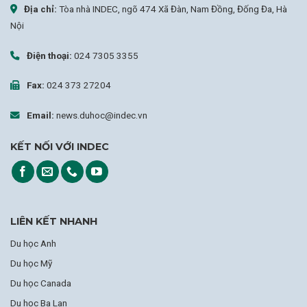
Địa chỉ:
Tòa nhà INDEC, ngõ 474 Xã Đàn, Nam Đồng, Đống Đa, Hà
Nội
Điện thoại:
024 7305 3355
Fax:
024 373 27204
Email:
news.duhoc@indec.vn
KẾT NỐI VỚI INDEC
LIÊN KẾT NHANH
Du học Anh
Du học Mỹ
Du học Canada
Du học Ba Lan