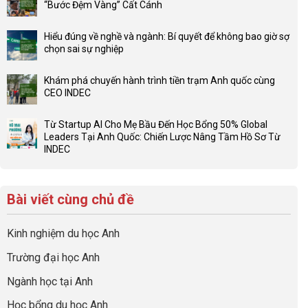
“Bước Đệm Vàng” Cất Cánh
luận
Không
ở
có
Đừng
Hiểu đúng về nghề và ngành: Bí quyết để không bao giờ sợ
bình
để
chọn sai sự nghiệp
luận
con
Không
ở
có
có
Checklist
Khám phá chuyến hành trình tiền trạm Anh quốc cùng
một
bình
6
CEO INDEC
bộ
luận
Việc
Không
hồ
ở
Cần
có
sơ
Hiểu
Từ Startup AI Cho Mẹ Bầu Đến Học Bổng 50% Global
Làm:
bình
du
đúng
Leaders Tại Anh Quốc: Chiến Lược Nâng Tầm Hồ Sơ Từ
Biến
luận
học
về
INDEC
Giai
ở
“Dày
nghề
Không
Đoạn
Khám
hoạt
và
có
Chờ
phá
động
ngành:
bình
Visa
chuyến
nhưng
Bí
Bài viết cùng chủ đề
luận
Thành
hành
thiếu
quyết
ở
“Bước
trình
năng
để
Từ
Đệm
tiền
lực”
Kinh nghiệm du học Anh
không
Startup
Vàng”
trạm
bao
AI
Cất
Anh
Trường đại học Anh
giờ
Cho
Cánh
quốc
sợ
Mẹ
cùng
Ngành học tại Anh
chọn
Bầu
CEO
sai
Đến
INDEC
Học bổng du học Anh
sự