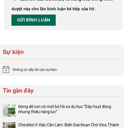
duyệt này cho lần bình luận kế tiếp của tôi.
Sự kiện
Không có sắp tới các sự kiện.
Notice
Tin gần đây
Đừng để con có một bộ hồ sơ du học “Dày hoạt động
nhưng thiếu năng lực”
Không
có
Checklist 6 Việc Cần Làm: Biến Giai Đoạn Chờ Visa Thành
bình