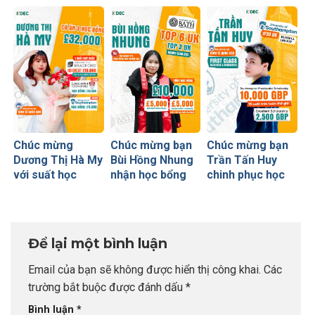
học bổng từ 3
Bách nhận được
Chủ nhân học
ngôi trường top
học bổng chưa
bổng 50% từ
đầu UK
từng có tiền lệ từ
Newcastle
Earlscliffe
University
College
Chúc mừng
Chúc mừng bạn
Chúc mừng bạn
Dương Thị Hà My
Bùi Hồng Nhung
Trần Tấn Huy
với suất học
nhận học bổng
chinh phục học
bổng GREAT
kép trường top 6
bổng cao nhất từ
danh giá từ
UK và có visa chỉ
University of
University of
sau 2 ngày
Southampton –
Bradford
Top 20 UK
Để lại một bình luận
Email của bạn sẽ không được hiển thị công khai.
Các
trường bắt buộc được đánh dấu
*
Bình luận
*