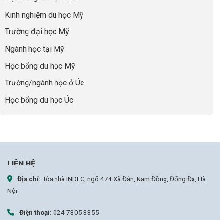
Học
nghiệp
Bổng
Kinh nghiệm du học Mỹ
50%
Global
Trường đại học Mỹ
Leaders
Tại
Ngành học tại Mỹ
Anh
Quốc:
Học bổng du học Mỹ
Chiến
Lược
Trường/ngành học ở Úc
Nâng
Tầm
Học bổng du học Úc
Hồ
Sơ
Từ
INDEC
LIÊN HỆ
Địa chỉ:
Tòa nhà INDEC, ngõ 474 Xã Đàn, Nam Đồng, Đống Đa, Hà
Nội
Điện thoại:
024 7305 3355