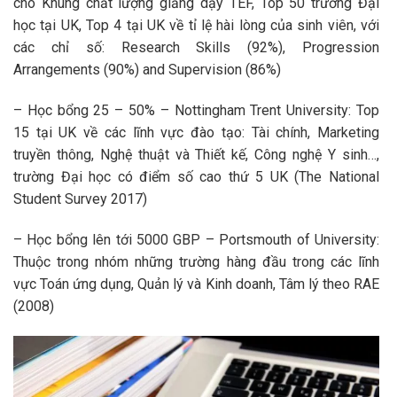
cho Khung chất lượng giảng dạy TEF, Top 50 trường Đại
học tại UK, Top 4 tại UK về tỉ lệ hài lòng của sinh viên, với
các chỉ số: Research Skills (92%), Progression
Arrangements (90%) and Supervision (86%)
– Học bổng 25 – 50% – Nottingham Trent University: Top
15 tại UK về các lĩnh vực đào tạo: Tài chính, Marketing
truyền thông, Nghệ thuật và Thiết kế, Công nghệ Y sinh…,
trường Đại học có điểm số cao thứ 5 UK (The National
Student Survey 2017)
– Học bổng lên tới 5000 GBP – Portsmouth of University:
Thuộc trong nhóm những trường hàng đầu trong các lĩnh
vực Toán ứng dụng, Quản lý và Kinh doanh, Tâm lý theo RAE
(2008)