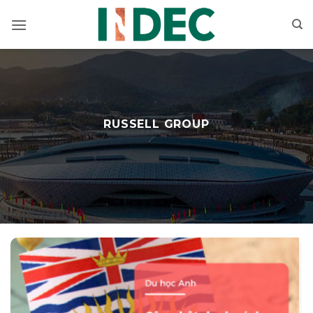
Bỏ
qua
nội
dung
RUSSELL GROUP