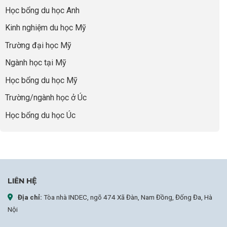
thái
Thành
thiếu
quyết
Học bổng du học Anh
“Bước
năng
để
Đệm
lực”
Kinh nghiệm du học Mỹ
không
Vàng”
bao
Cất
Trường đại học Mỹ
giờ
Cánh
sợ
Ngành học tại Mỹ
chọn
sai
Học bổng du học Mỹ
sự
nghiệp
Trường/ngành học ở Úc
Học bổng du học Úc
LIÊN HỆ
Địa chỉ:
Tòa nhà INDEC, ngõ 474 Xã Đàn, Nam Đồng, Đống Đa, Hà
Nội