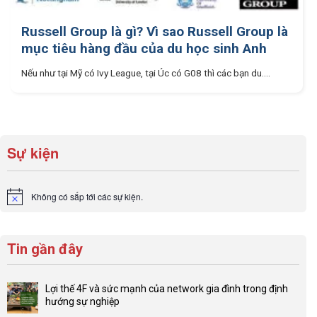
Russell Group là gì? Vì sao Russell Group là
mục tiêu hàng đầu của du học sinh Anh
Nếu như tại Mỹ có Ivy League, tại Úc có G08 thì các bạn du....
Sự kiện
Không có sắp tới các sự kiện.
Notice
Tin gần đây
Lợi thế 4F và sức mạnh của network gia đình trong định
hướng sự nghiệp
Không