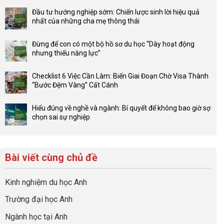
có
Đầu tư hướng nghiệp sớm: Chiến lược sinh lời hiệu quả
bình
nhất của những cha mẹ thông thái
luận
Không
ở
có
Lợi
Đừng để con có một bộ hồ sơ du học “Dày hoạt động
bình
thế
nhưng thiếu năng lực”
luận
4F
Không
ở
và
có
Đầu
Checklist 6 Việc Cần Làm: Biến Giai Đoạn Chờ Visa Thành
sức
bình
tư
“Bước Đệm Vàng” Cất Cánh
mạnh
luận
hướng
Không
của
ở
nghiệp
có
network
Đừng
Hiểu đúng về nghề và ngành: Bí quyết để không bao giờ sợ
sớm:
bình
gia
để
chọn sai sự nghiệp
Chiến
luận
đình
con
Không
lược
ở
trong
có
có
sinh
Checklist
định
một
bình
lời
6
hướng
bộ
luận
hiệu
Bài viết cùng chủ đề
Việc
sự
hồ
ở
quả
Cần
nghiệp
sơ
Hiểu
nhất
Làm:
du
đúng
Kinh nghiệm du học Anh
của
Biến
học
về
những
Giai
“Dày
nghề
Trường đại học Anh
cha
Đoạn
hoạt
và
mẹ
Chờ
động
ngành:
Ngành học tại Anh
thông
Visa
nhưng
Bí