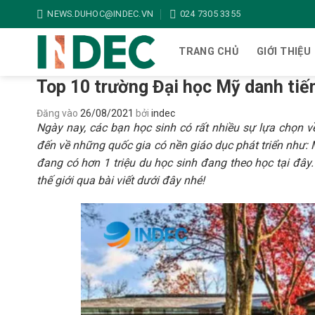
Bỏ
NEWS.DUHOC@INDEC.VN
024 7305 3355
qua
nội
TRANG CHỦ
GIỚI THIỆU
dung
Top 10 trường Đại học Mỹ danh tiế
Đăng vào
26/08/2021
bởi
indec
Ngày nay, các bạn học sinh có rất nhiều sự lựa chọn v
đến về những quốc gia có nền giáo dục phát triển như: 
đang có hơn 1 triệu du học sinh đang theo học tại đâ
thế giới qua bài viết dưới đây nhé!