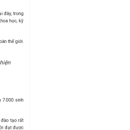
i đây, trong
khoa học, kỹ
àn thế giới.
 hiện
n 7.000 sinh
 đào tạo rất
ười đạt được