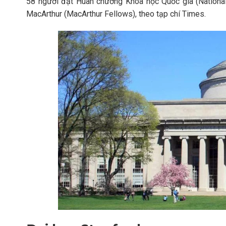
58 người đạt Huân chương Khoa học Quốc gia (Nationa
MacArthur (MacArthur Fellows), theo tạp chí Times.