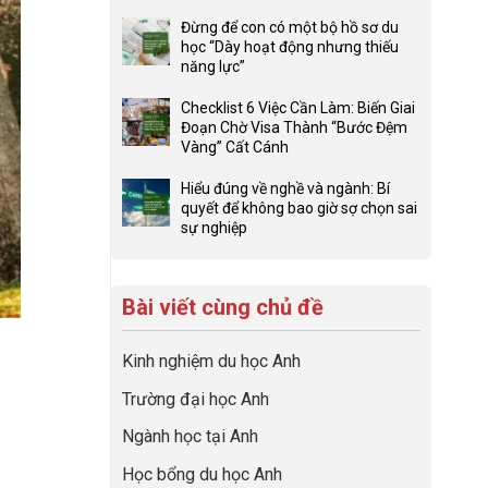
ở
Không
Lợi
có
Đừng để con có một bộ hồ sơ du
thế
bình
học “Dày hoạt động nhưng thiếu
4F
luận
năng lực”
và
ở
Không
sức
Đầu
có
Checklist 6 Việc Cần Làm: Biến Giai
mạnh
tư
bình
Đoạn Chờ Visa Thành “Bước Đệm
của
hướng
luận
Vàng” Cất Cánh
network
nghiệp
ở
Không
gia
sớm:
Đừng
có
Hiểu đúng về nghề và ngành: Bí
đình
Chiến
để
bình
quyết để không bao giờ sợ chọn sai
trong
lược
con
luận
sự nghiệp
định
sinh
có
ở
Không
hướng
lời
một
Checklist
có
sự
hiệu
bộ
6
bình
nghiệp
quả
hồ
Việc
Bài viết cùng chủ đề
luận
nhất
sơ
Cần
ở
của
du
Làm:
Hiểu
những
học
Kinh nghiệm du học Anh
Biến
đúng
cha
“Dày
Giai
về
mẹ
Trường đại học Anh
hoạt
Đoạn
nghề
thông
động
Chờ
và
thái
Ngành học tại Anh
nhưng
Visa
ngành:
thiếu
Thành
Bí
Học bổng du học Anh
năng
“Bước
quyết