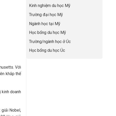
lực”
Đệm
để
Kinh nghiệm du học Mỹ
Vàng”
không
Cất
bao
Trường đại học Mỹ
Cánh
giờ
sợ
Ngành học tại Mỹ
chọn
sai
Học bổng du học Mỹ
sự
nghiệp
Trường/ngành học ở Úc
Học bổng du học Úc
usetts. Với
rên khắp thế
ị kinh doanh
 giải Nobel,