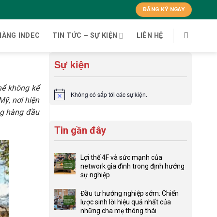
ĐĂNG KÝ NGAY
HÀNG INDEC
TIN TỨC – SỰ KIỆN
LIÊN HỆ
Sự kiện
hể không kể
Không có sắp tới các sự kiện.
Notice
Mỹ, nơi hiện
g hàng đầu
Tin gần đây
Lợi thế 4F và sức mạnh của
network gia đình trong định hướng
sự nghiệp
Không
có
Đầu tư hướng nghiệp sớm: Chiến
bình
lược sinh lời hiệu quả nhất của
luận
những cha mẹ thông thái