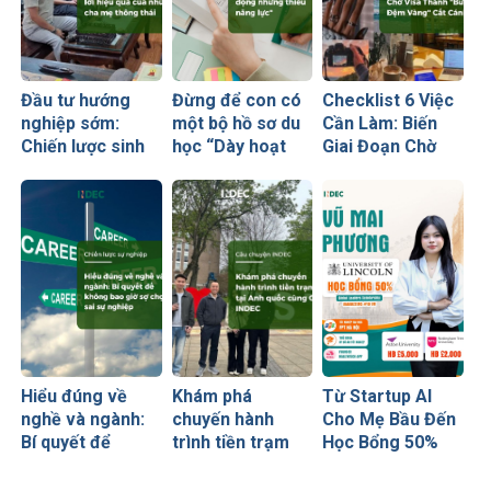
Đầu tư hướng
Đừng để con có
Checklist 6 Việc
nghiệp sớm:
một bộ hồ sơ du
Cần Làm: Biến
Chiến lược sinh
học “Dày hoạt
Giai Đoạn Chờ
lời hiệu quả nhất
động nhưng
Visa Thành
của những cha
thiếu năng lực”
“Bước Đệm
mẹ thông thái
Vàng” Cất Cánh
Hiểu đúng về
Khám phá
Từ Startup AI
nghề và ngành:
chuyến hành
Cho Mẹ Bầu Đến
Bí quyết để
trình tiền trạm
Học Bổng 50%
không bao giờ sợ
Anh quốc cùng
Global Leaders
chọn sai sự
CEO INDEC
Tại Anh Quốc: