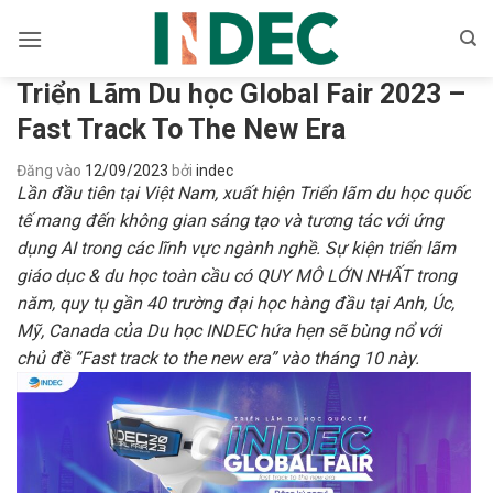
Bỏ
qua
nội
Triển Lãm Du học Global Fair 2023 –
dung
Fast Track To The New Era
Đăng vào
12/09/2023
bởi
indec
Lần đầu tiên tại Việt Nam, xuất hiện Triển lãm du học quốc
tế mang đến không gian sáng tạo và tương tác với ứng
dụng AI trong các lĩnh vực ngành nghề. Sự kiện triển lãm
giáo dục & du học toàn cầu có QUY MÔ LỚN NHẤT trong
năm, quy tụ gần 40 trường đại học hàng đầu tại Anh, Úc,
Mỹ, Canada của Du học INDEC hứa hẹn sẽ bùng nổ với
chủ đề “Fast track to the new era” vào tháng 10 này.