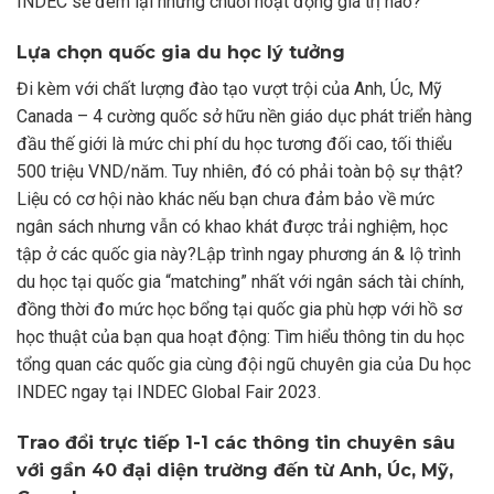
INDEC sẽ đem lại những chuỗi hoạt động giá trị nào?
Lựa chọn quốc gia du học lý tưởng
Đi kèm với chất lượng đào tạo vượt trội của Anh, Úc, Mỹ
Canada – 4 cường quốc sở hữu nền giáo dục phát triển hàng
đầu thế giới là mức chi phí du học tương đối cao, tối thiểu
500 triệu VND/năm. Tuy nhiên, đó có phải toàn bộ sự thật?
Liệu có cơ hội nào khác nếu bạn chưa đảm bảo về mức
ngân sách nhưng vẫn có khao khát được trải nghiệm, học
tập ở các quốc gia này?Lập trình ngay phương án & lộ trình
du học tại quốc gia “matching” nhất với ngân sách tài chính,
đồng thời đo mức học bổng tại quốc gia phù hợp với hồ sơ
học thuật của bạn qua hoạt động: Tìm hiểu thông tin du học
tổng quan các quốc gia cùng đội ngũ chuyên gia của Du học
INDEC ngay tại INDEC Global Fair 2023.
Trao đổi trực tiếp 1-1 các thông tin chuyên sâu
với gần 40 đại diện trường đến từ Anh, Úc, Mỹ,