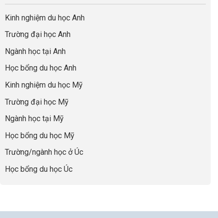
Cần
nghiệp
sơ
Hiểu
nhất
Làm:
du
đúng
Kinh nghiệm du học Anh
của
Biến
học
về
những
Giai
“Dày
nghề
Trường đại học Anh
cha
Đoạn
hoạt
và
mẹ
Chờ
động
ngành:
Ngành học tại Anh
thông
Visa
nhưng
Bí
thái
Thành
thiếu
quyết
Học bổng du học Anh
“Bước
năng
để
Đệm
lực”
Kinh nghiệm du học Mỹ
không
Vàng”
bao
Cất
Trường đại học Mỹ
giờ
Cánh
sợ
Ngành học tại Mỹ
chọn
sai
Học bổng du học Mỹ
sự
nghiệp
Trường/ngành học ở Úc
Học bổng du học Úc