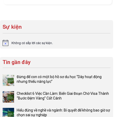
Sự kiện
Không có sắp tới các sự kiện.
Notice
Tin gần đây
Đừng để con có một bộ hồ sơ du học “Dày hoạt động
nhưng thiếu năng lực”
Không
có
Checklist 6 Việc Cần Làm: Biến Giai Đoạn Chờ Visa Thành
bình
“Bước Đệm Vàng” Cất Cánh
luận
Không
ở
có
Đừng
Hiểu đúng về nghề và ngành: Bí quyết để không bao giờ sợ
bình
để
chọn sai sự nghiệp
luận