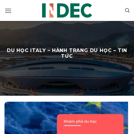
Bỏ
qua
nội
dung
DU HỌC ITALY – HÀNH TRANG DU HỌC – TIN
TỨC