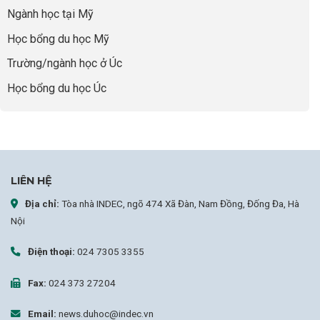
Tại
Ngành học tại Mỹ
Anh
Quốc:
Học bổng du học Mỹ
Chiến
Lược
Trường/ngành học ở Úc
Nâng
Tầm
Học bổng du học Úc
Hồ
Sơ
Từ
INDEC
LIÊN HỆ
Địa chỉ:
Tòa nhà INDEC, ngõ 474 Xã Đàn, Nam Đồng, Đống Đa, Hà
Nội
Điện thoại:
024 7305 3355
Fax:
024 373 27204
Email:
news.duhoc@indec.vn