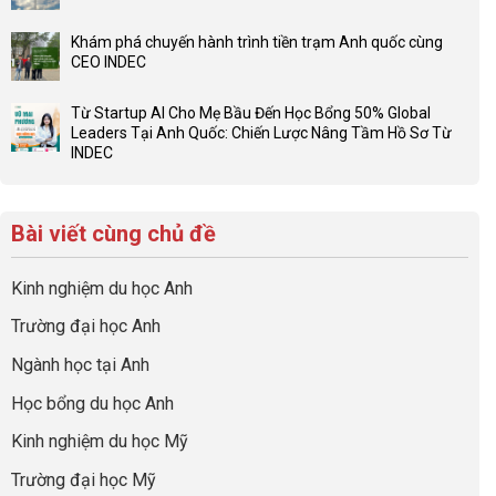
con
Không
ở
có
có
Checklist
Khám phá chuyến hành trình tiền trạm Anh quốc cùng
một
bình
6
CEO INDEC
bộ
luận
Việc
Không
hồ
ở
Cần
có
sơ
Hiểu
Từ Startup AI Cho Mẹ Bầu Đến Học Bổng 50% Global
Làm:
bình
du
đúng
Leaders Tại Anh Quốc: Chiến Lược Nâng Tầm Hồ Sơ Từ
Biến
luận
học
về
INDEC
Giai
ở
“Dày
nghề
Không
Đoạn
Khám
hoạt
và
có
Chờ
phá
động
ngành:
bình
Visa
chuyến
nhưng
Bí
Bài viết cùng chủ đề
luận
Thành
hành
thiếu
quyết
ở
“Bước
trình
năng
để
Từ
Đệm
tiền
lực”
Kinh nghiệm du học Anh
không
Startup
Vàng”
trạm
bao
AI
Cất
Anh
Trường đại học Anh
giờ
Cho
Cánh
quốc
sợ
Mẹ
cùng
Ngành học tại Anh
chọn
Bầu
CEO
sai
Đến
INDEC
Học bổng du học Anh
sự
Học
nghiệp
Bổng
Kinh nghiệm du học Mỹ
50%
Global
Trường đại học Mỹ
Leaders