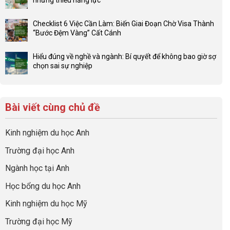
nhưng thiếu năng lực”
luận
4F
Không
ở
và
có
Đầu
Checklist 6 Việc Cần Làm: Biến Giai Đoạn Chờ Visa Thành
sức
bình
tư
“Bước Đệm Vàng” Cất Cánh
mạnh
luận
hướng
Không
của
ở
nghiệp
có
network
Đừng
Hiểu đúng về nghề và ngành: Bí quyết để không bao giờ sợ
sớm:
bình
gia
để
chọn sai sự nghiệp
Chiến
luận
đình
con
Không
lược
ở
trong
có
có
sinh
Checklist
định
một
bình
lời
6
hướng
bộ
luận
hiệu
Bài viết cùng chủ đề
Việc
sự
hồ
ở
quả
Cần
nghiệp
sơ
Hiểu
nhất
Làm:
du
đúng
Kinh nghiệm du học Anh
của
Biến
học
về
những
Giai
“Dày
nghề
Trường đại học Anh
cha
Đoạn
hoạt
và
mẹ
Chờ
động
ngành:
Ngành học tại Anh
thông
Visa
nhưng
Bí
thái
Thành
thiếu
quyết
Học bổng du học Anh
“Bước
năng
để
Đệm
lực”
Kinh nghiệm du học Mỹ
không
Vàng”
bao
Cất
Trường đại học Mỹ
giờ
Cánh