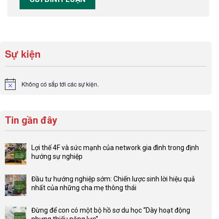
Sự kiện
Không có sắp tới các sự kiện.
Notice
Tin gần đây
Lợi thế 4F và sức mạnh của network gia đình trong định
hướng sự nghiệp
Không
có
Đầu tư hướng nghiệp sớm: Chiến lược sinh lời hiệu quả
bình
nhất của những cha mẹ thông thái
luận
Không
ở
có
Lợi
Đừng để con có một bộ hồ sơ du học “Dày hoạt động
bình
thế