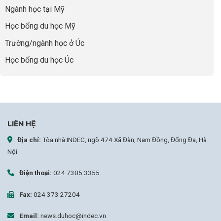
sợ
Ngành học tại Mỹ
chọn
sai
Học bổng du học Mỹ
sự
nghiệp
Trường/ngành học ở Úc
Học bổng du học Úc
LIÊN HỆ
Địa chỉ:
Tòa nhà INDEC, ngõ 474 Xã Đàn, Nam Đồng, Đống Đa, Hà
Nội
Điện thoại:
024 7305 3355
Fax:
024 373 27204
Email:
news.duhoc@indec.vn