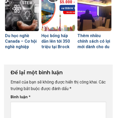
Du học nghề
Học bổng hấp
Thêm nhiều
Canada – Cơ hội
dẫn lên tới 350
chính sách có lợi
nghề nghiệp
triệu tại Brock
mới dành cho du
rộng mở với khối
University
học sinh tại
ngành công
Canada
nghệ kỹ thuật
(STEM)
Để lại một bình luận
Email của bạn sẽ không được hiển thị công khai.
Các
trường bắt buộc được đánh dấu
*
Bình luận
*