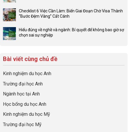
4F
Không
ở
và
có
Đầu
Checklist 6 Việc Cần Làm: Biến Giai Đoạn Chờ Visa Thành
sức
bình
tư
“Bước Đệm Vàng” Cất Cánh
mạnh
luận
hướng
Không
của
ở
nghiệp
có
network
Đừng
Hiểu đúng về nghề và ngành: Bí quyết để không bao giờ sợ
sớm:
bình
gia
để
chọn sai sự nghiệp
Chiến
luận
đình
con
Không
lược
ở
trong
có
có
sinh
Checklist
định
một
bình
lời
6
hướng
bộ
luận
hiệu
Bài viết cùng chủ đề
Việc
sự
hồ
ở
quả
Cần
nghiệp
sơ
Hiểu
nhất
Làm:
du
đúng
Kinh nghiệm du học Anh
của
Biến
học
về
những
Giai
“Dày
nghề
Trường đại học Anh
cha
Đoạn
hoạt
và
mẹ
Chờ
động
ngành:
Ngành học tại Anh
thông
Visa
nhưng
Bí
thái
Thành
thiếu
quyết
Học bổng du học Anh
“Bước
năng
để
Đệm
lực”
Kinh nghiệm du học Mỹ
không
Vàng”
bao
Cất
Trường đại học Mỹ
giờ
Cánh
sợ