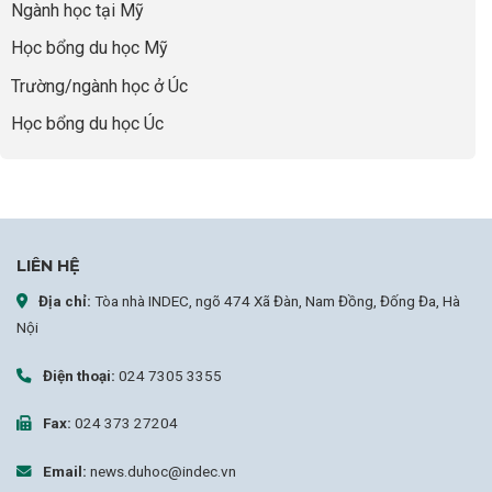
Ngành học tại Mỹ
chọn
sai
Học bổng du học Mỹ
sự
nghiệp
Trường/ngành học ở Úc
Học bổng du học Úc
LIÊN HỆ
Địa chỉ:
Tòa nhà INDEC, ngõ 474 Xã Đàn, Nam Đồng, Đống Đa, Hà
Nội
Điện thoại:
024 7305 3355
Fax:
024 373 27204
Email:
news.duhoc@indec.vn