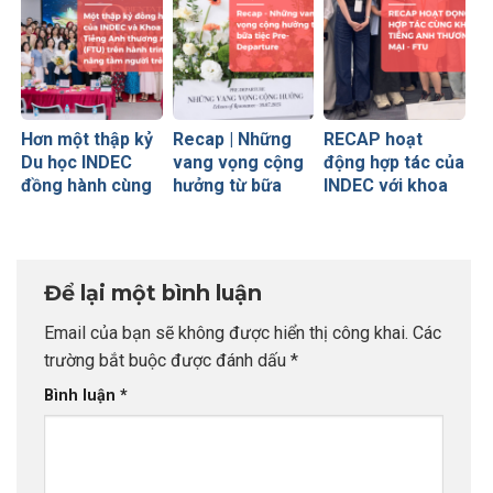
Hơn một thập kỷ
Recap | Những
RECAP hoạt
Du học INDEC
vang vọng cộng
động hợp tác của
đồng hành cùng
hưởng từ bữa
INDEC với khoa
khoa Tiếng Anh
tiệc INDEC Pre-
Tiếng Anh
thương mại
departure 2025
Thương mại
(FTU)
(trường Đại học
Ngoại Thương)
Để lại một bình luận
bộ môn Principle
Marketing
Email của bạn sẽ không được hiển thị công khai.
Các
trường bắt buộc được đánh dấu
*
Bình luận
*