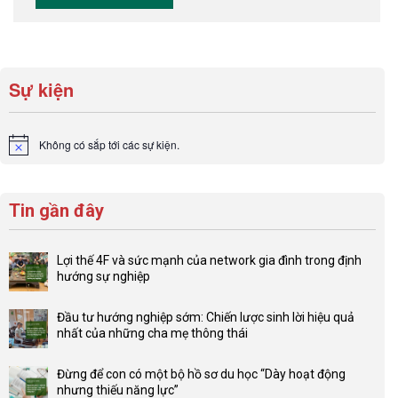
Sự kiện
Không có sắp tới các sự kiện.
Notice
Tin gần đây
Lợi thế 4F và sức mạnh của network gia đình trong định
hướng sự nghiệp
Không
có
Đầu tư hướng nghiệp sớm: Chiến lược sinh lời hiệu quả
bình
nhất của những cha mẹ thông thái
luận
Không
ở
có
Lợi
Đừng để con có một bộ hồ sơ du học “Dày hoạt động
bình
thế
nhưng thiếu năng lực”
luận