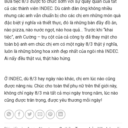
Bữa tiệc 8/3 được tổ chức sớm với sự quây quần của tất
cả các thành viên INDEC. Dù cánh đàn ông không nhiều
nhưng các anh vẫn chuẩn bị cho các chị em những món quà
đặc biệt ý nghĩa và thiết thực, đó là những bàn đầy đồ ăn,
nào pizza, nào nước ngọt, nào hoa quả… Trước khi “khai
tiệc”, anh Cường – trụ cột của cả công ty đã thay mặt cho
toàn bộ anh em chúc chị em có một ngày 8/3 thật ý nghĩa,
luôn là những bông hoa xinh đẹp nhất của ngôi nhà INDEC.
Ai nấy đều thật vui, thật hào hứng.
Ở INDEC, dù 8/3 hay ngày nào khác, chị em lúc nào cũng
được nâng niu. Chúc cho toàn thể phụ nữ trên thế giới này,
không chỉ ngày 8/3 mà tất cả mọi ngày trong năm, lúc nào
cũng được trân trọng, được yêu thương mỗi ngày!