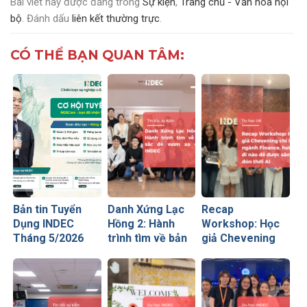
Bài viết này được đăng trong
Sự kiện
,
Trang chủ - Văn hóa nội
bộ
. Đánh dấu
liên kết thường trực
.
CÓ THỂ BẠN QUAN TÂM:
Bản tin Tuyển
Danh Xứng Lạc
Recap
Dụng INDEC
Hồng 2: Hành
Workshop: Học
Tháng 5/2026
trình tìm về bản
giả Chevening
sắc để vươn xa
chỉ lối ngành
cùng INDEC
Finance – Hướng
đi nào để được
săn đón thời AI