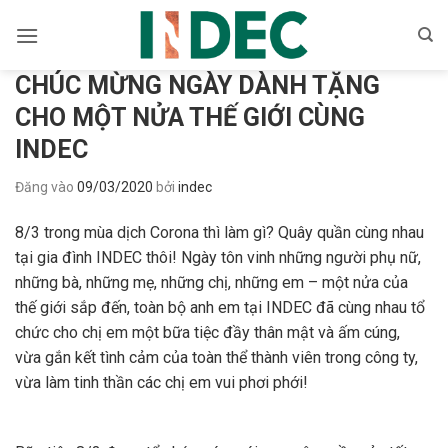
Bỏ
qua
nội
CHÚC MỪNG NGÀY DÀNH TẶNG
dung
CHO MỘT NỬA THẾ GIỚI CÙNG
INDEC
Đăng vào
09/03/2020
bởi
indec
8/3 trong mùa dịch Corona thì làm gì? Quây quần cùng nhau
tại gia đình INDEC thôi! Ngày tôn vinh những người phụ nữ,
những bà, những mẹ, những chị, những em – một nửa của
thế giới sắp đến, toàn bộ anh em tại INDEC đã cùng nhau tổ
chức cho chị em một bữa tiệc đầy thân mật và ấm cúng,
vừa gắn kết tình cảm của toàn thể thành viên trong công ty,
vừa làm tinh thần các chị em vui phơi phới!