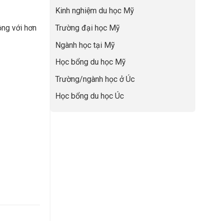
lực”
Đệm
để
Kinh nghiệm du học Mỹ
Vàng”
không
Cất
bao
ộng với hơn
Trường đại học Mỹ
Cánh
giờ
sợ
Ngành học tại Mỹ
chọn
sai
Học bổng du học Mỹ
sự
nghiệp
Trường/ngành học ở Úc
Học bổng du học Úc