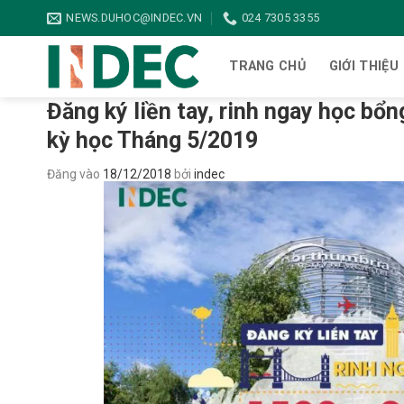
Bỏ
NEWS.DUHOC@INDEC.VN
024 7305 3355
qua
nội
TRANG CHỦ
GIỚI THIỆU
dung
Đăng ký liền tay, rinh ngay học bổ
kỳ học Tháng 5/2019
Đăng vào
18/12/2018
bởi
indec