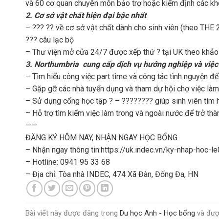
và 60 cơ quan chuyên môn bảo trợ hoặc kiểm định các kh
2. Cơ sở vật chất hiện đại bậc nhất
– ??? ?? về cơ sở vật chất dành cho sinh viên (theo THE
??? câu lạc bộ
– Thư viện mở cửa 24/7 được xếp thứ ? tại UK theo khảo
3. Northumbria cung cấp dịch vụ hướng nghiệp và việc
– Tìm hiểu công việc part time và công tác tình nguyện để
– Gặp gỡ các nhà tuyển dụng và tham dự hội chợ việc là
– Sử dụng cổng học tập ? – ???????? giúp sinh viên tìm hi
– Hỗ trợ tìm kiếm việc làm trong và ngoài nước để trở thà
——
ĐĂNG KÝ HÔM NAY, NHẬN NGAY HỌC BỔNG
– Nhận ngay thông tin:
https://uk.indec.vn/ky-nhap-hoc-l
–
Hotline: 0941 95 33 68
– Địa chỉ: Tòa nhà INDEC, 474 Xã Đàn, Đống Đa, HN
Bài viết này được đăng trong
Du học Anh - Học bổng
và đượ