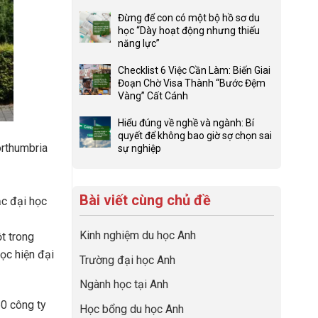
ở
Không
Lợi
có
Đừng để con có một bộ hồ sơ du
thế
bình
học “Dày hoạt động nhưng thiếu
4F
luận
năng lực”
và
ở
Không
sức
Đầu
có
Checklist 6 Việc Cần Làm: Biến Giai
mạnh
tư
bình
Đoạn Chờ Visa Thành “Bước Đệm
của
hướng
luận
Vàng” Cất Cánh
network
nghiệp
ở
Không
gia
sớm:
Đừng
có
Hiểu đúng về nghề và ngành: Bí
đình
Chiến
để
bình
quyết để không bao giờ sợ chọn sai
trong
lược
con
luận
Northumbria
sự nghiệp
định
sinh
có
ở
Không
hướng
lời
một
Checklist
có
sự
hiệu
bộ
6
bình
nghiệp
quả
hồ
Việc
Bài viết cùng chủ đề
luận
ậc đại học
nhất
sơ
Cần
ở
của
du
Làm:
Hiểu
những
học
Kinh nghiệm du học Anh
Biến
t trong
đúng
cha
“Dày
Giai
về
ọc hiện đại
mẹ
Trường đại học Anh
hoạt
Đoạn
nghề
thông
động
Chờ
và
thái
Ngành học tại Anh
nhưng
Visa
ngành:
thiếu
Thành
Bí
60 công ty
Học bổng du học Anh
năng
“Bước
quyết