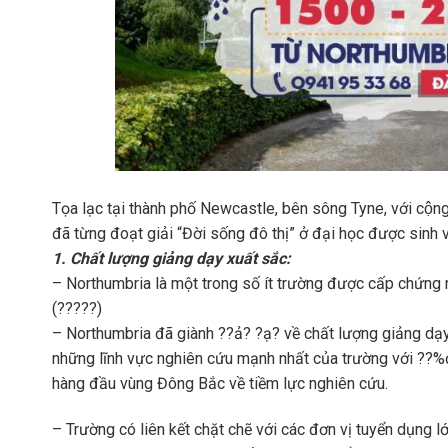
Tọa lạc tại thành phố Newcastle, bên sông Tyne, với cộng đ
đã từng đoạt giải “Đời sống đô thị” ở đại học được sinh v
1. Chất lượng giảng dạy xuất sắc:
– Northumbria là một trong số ít trường được cấp chứng 
(?????)
– Northumbria đã giành ??ả? ?ạ? về chất lượng giảng dạy
những lĩnh vực nghiên cứu mạnh nhất của trường với ??%đ
hàng đầu vùng Đông Bắc về tiềm lực nghiên cứu.
– Trường có liên kết chặt chẽ với các đơn vị tuyển dụng lớn