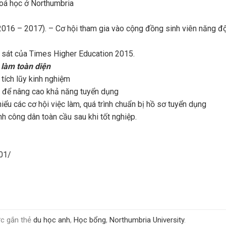
oá học ở Northumbria
 2016 – 2017). – Cơ hội tham gia vào cộng đồng sinh viên năng đ
 sát của Times Higher Education 2015.
 làm toàn diện
 tích lũy kinh nghiệm
m để nâng cao khả năng tuyển dụng
ểu các cơ hội việc làm, quá trình chuẩn bị hồ sơ tuyển dụng
nh công dân toàn cầu sau khi tốt nghiệp.
e01/
c gắn thẻ
du học anh
,
Học bổng
,
Northumbria University
.