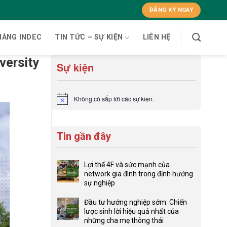
ĐĂNG KÝ NGAY
HÀNG INDEC
TIN TỨC – SỰ KIỆN
LIÊN HỆ
versity
Sự kiện
Không có sắp tới các sự kiện.
Notice
Tin gần đây
Lợi thế 4F và sức mạnh của
network gia đình trong định hướng
sự nghiệp
Không
có
Đầu tư hướng nghiệp sớm: Chiến
bình
lược sinh lời hiệu quả nhất của
luận
những cha mẹ thông thái