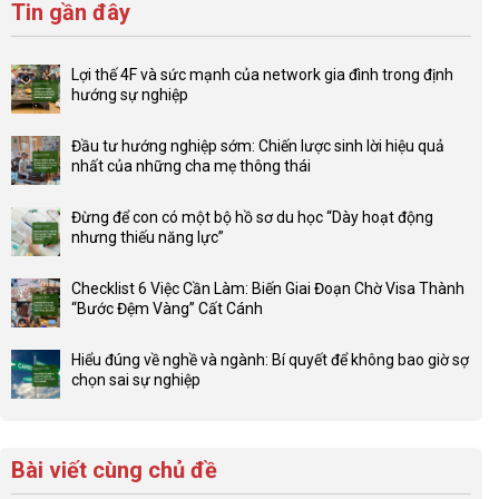
Tin gần đây
Lợi thế 4F và sức mạnh của network gia đình trong định
hướng sự nghiệp
Không
có
Đầu tư hướng nghiệp sớm: Chiến lược sinh lời hiệu quả
bình
nhất của những cha mẹ thông thái
luận
Không
ở
có
Lợi
Đừng để con có một bộ hồ sơ du học “Dày hoạt động
bình
thế
nhưng thiếu năng lực”
luận
4F
Không
ở
và
có
Đầu
Checklist 6 Việc Cần Làm: Biến Giai Đoạn Chờ Visa Thành
sức
bình
tư
“Bước Đệm Vàng” Cất Cánh
mạnh
luận
hướng
Không
của
ở
nghiệp
có
network
Đừng
Hiểu đúng về nghề và ngành: Bí quyết để không bao giờ sợ
sớm:
bình
gia
để
chọn sai sự nghiệp
Chiến
luận
đình
con
Không
lược
ở
trong
có
có
sinh
Checklist
định
một
bình
lời
6
hướng
bộ
luận
hiệu
Bài viết cùng chủ đề
Việc
sự
hồ
ở
quả
Cần
nghiệp
sơ
Hiểu