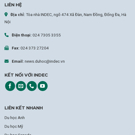
LIÊN HỆ
Địa chỉ:
Tòa nhà INDEC, ngõ 474 Xã Đàn, Nam Đồng, Đống Đa, Hà
Nội
Điện thoại:
024 7305 3355
Fax:
024 373 27204
Email:
news.duhoc@indec.vn
KẾT NỐI VỚI INDEC
LIÊN KẾT NHANH
Du học Anh
Du học Mỹ
Du học Canada