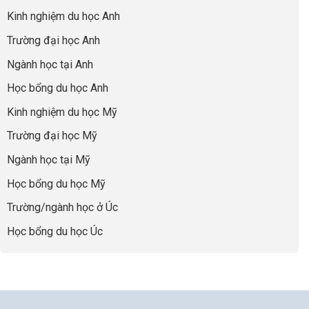
nhất
Làm:
du
đúng
Kinh nghiệm du học Anh
của
Biến
học
về
những
Giai
“Dày
nghề
Trường đại học Anh
cha
Đoạn
hoạt
và
mẹ
Chờ
động
ngành:
Ngành học tại Anh
thông
Visa
nhưng
Bí
thái
Thành
thiếu
quyết
Học bổng du học Anh
“Bước
năng
để
Đệm
lực”
Kinh nghiệm du học Mỹ
không
Vàng”
bao
Cất
Trường đại học Mỹ
giờ
Cánh
sợ
Ngành học tại Mỹ
chọn
sai
Học bổng du học Mỹ
sự
nghiệp
Trường/ngành học ở Úc
Học bổng du học Úc