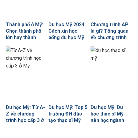
Thành phố ở Mỹ:
Du học Mỹ 2024:
Chương trình AP
Chọn thành phố
Cách xin học
là gì? Tổng quan
lớn hay thành
bổng du học Mỹ
về chương trình
phố nhỏ? Nơi nào
hiệu quả, "bách
AP
cho giấc mơ Mỹ
phát bách trúng"
Du học Mỹ: Từ A-
Du học Mỹ: Top 5
Du học Mỹ: Du
Z về chương
trường ĐH đào
học thạc sĩ Mỹ
trình học cấp 3 ở
tạo thạc sĩ Mỹ
nên học ngành
Mỹ
học phí thấp nhất
nào?