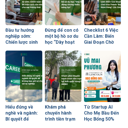
Đầu tư hướng
Đừng để con có
Checklist 6 Việc
nghiệp sớm:
một bộ hồ sơ du
Cần Làm: Biến
Chiến lược sinh
học “Dày hoạt
Giai Đoạn Chờ
lời hiệu quả nhất
động nhưng
Visa Thành
của những cha
thiếu năng lực”
“Bước Đệm
mẹ thông thái
Vàng” Cất Cánh
Hiểu đúng về
Khám phá
Từ Startup AI
nghề và ngành:
chuyến hành
Cho Mẹ Bầu Đến
Bí quyết để
trình tiền trạm
Học Bổng 50%
không bao giờ sợ
Anh quốc cùng
Global Leaders