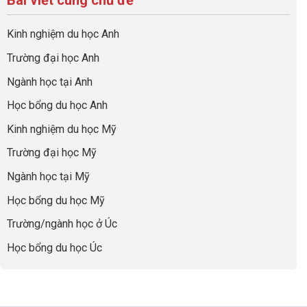
Bài viết cùng chủ đề
sự
hồ
ở
quả
Cần
nghiệp
sơ
Hiểu
nhất
Làm:
du
đúng
Kinh nghiệm du học Anh
của
Biến
học
về
những
Giai
“Dày
nghề
Trường đại học Anh
cha
Đoạn
hoạt
và
mẹ
Chờ
động
ngành:
Ngành học tại Anh
thông
Visa
nhưng
Bí
thái
Thành
thiếu
quyết
Học bổng du học Anh
“Bước
năng
để
Đệm
lực”
Kinh nghiệm du học Mỹ
không
Vàng”
bao
Cất
Trường đại học Mỹ
giờ
Cánh
sợ
Ngành học tại Mỹ
chọn
sai
Học bổng du học Mỹ
sự
nghiệp
Trường/ngành học ở Úc
Học bổng du học Úc