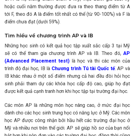
hoặc cuối năm thường được đưa ra theo thang điểm từ A
tới F, theo đó A là điểm tốt nhất có thể (từ 90-100%) và F là
điểm chưa đạt (dưới 59%).
Tìm hiểu về chương trình AP và IB
Những học sinh có kết quả học tập xuất sắc cấp 3 tại Mỹ
sẽ có thể tham gia chương trình AP và IB. Theo đó,
AP
(Advanced Placement test)
là học và thi các môn của
trình độ đại học, IB là
Chương trình Tú tài Quốc tế
. AP và
IB khác nhau ở một số điểm nhưng cả hai đều đòi hỏi học
sinh phải tham dự các khóa học cấp độ cao, giúp họ đạt
được kết quả cạnh tranh hơn khi học tập tại trường đại học.
Các môn AP là những môn học nâng cao, ở mức đại học
dành cho các học sinh trung học có năng lực ở Mỹ. Các môn
học AP được công nhận bởi hầu hết các trường đại học ở
Mỹ và nhiều nơi trên thế giới. AP sẽ giúp hồ sơ của bạn nổi
bật hơn khi nộp đơn vào các trường đại học, đồng thời cũng