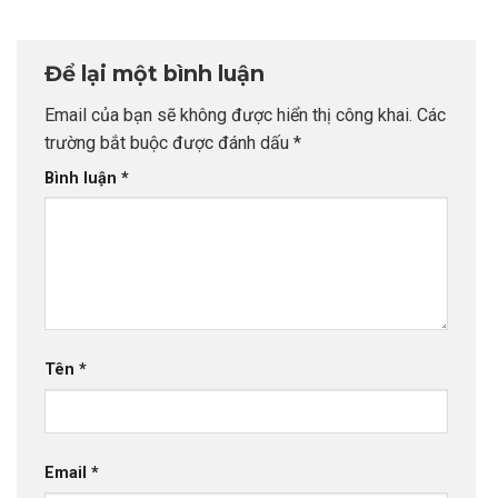
chọn sai sự
CEO INDEC
Tại Anh Quốc:
nghiệp
Chiến Lược Nâng
Tầm Hồ Sơ Từ
Để lại một bình luận
INDEC
Email của bạn sẽ không được hiển thị công khai.
Các
trường bắt buộc được đánh dấu
*
Bình luận
*
Tên
*
Email
*