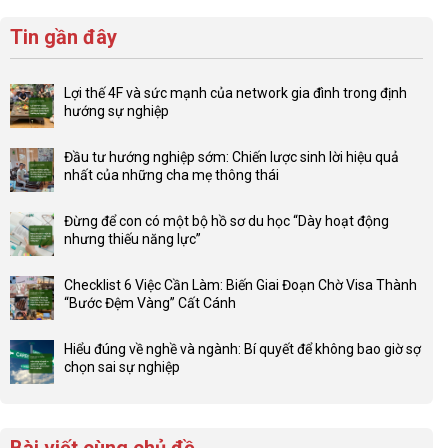
Tin gần đây
Lợi thế 4F và sức mạnh của network gia đình trong định
hướng sự nghiệp
Không
có
Đầu tư hướng nghiệp sớm: Chiến lược sinh lời hiệu quả
bình
nhất của những cha mẹ thông thái
luận
Không
ở
có
Lợi
Đừng để con có một bộ hồ sơ du học “Dày hoạt động
bình
thế
nhưng thiếu năng lực”
luận
4F
Không
ở
và
có
Đầu
Checklist 6 Việc Cần Làm: Biến Giai Đoạn Chờ Visa Thành
sức
bình
tư
“Bước Đệm Vàng” Cất Cánh
mạnh
luận
hướng
Không
của
ở
nghiệp
có
network
Đừng
Hiểu đúng về nghề và ngành: Bí quyết để không bao giờ sợ
sớm:
bình
gia
để
chọn sai sự nghiệp
Chiến
luận
đình
con
Không
lược
ở
trong
có
có
sinh
Checklist
định
một
bình
lời
6
hướng
bộ
luận
hiệu
Việc