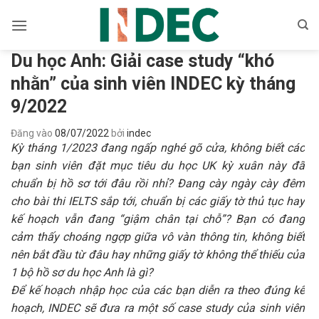
Bỏ
qua
nội
Du học Anh: Giải case study “khó
dung
nhằn” của sinh viên INDEC kỳ tháng
9/2022
Đăng vào
08/07/2022
bởi
indec
Kỳ tháng 1/2023 đang ngấp nghé gõ cửa, không biết các
bạn sinh viên đặt mục tiêu du học UK kỳ xuân này đã
chuẩn bị hồ sơ tới đâu rồi nhỉ? Đang cày ngày cày đêm
cho bài thi IELTS sắp tới, chuẩn bị các giấy tờ thủ tục hay
kế hoạch vẫn đang “giậm chân tại chỗ”? Bạn có đang
cảm thấy choáng ngợp giữa vô vàn thông tin, không biết
nên bắt đầu từ đâu hay những giấy tờ không thể thiếu của
1 bộ hồ sơ du học Anh là gì?
Để kế hoạch nhập học của các bạn diễn ra theo đúng kế
hoạch, INDEC sẽ đưa ra một số case study của sinh viên