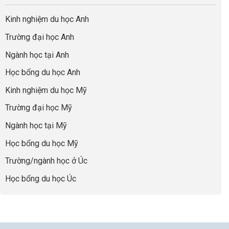
quả
Cần
nghiệp
sơ
Hiểu
nhất
Làm:
du
đúng
Kinh nghiệm du học Anh
của
Biến
học
về
những
Giai
“Dày
nghề
Trường đại học Anh
cha
Đoạn
hoạt
và
mẹ
Chờ
động
ngành:
Ngành học tại Anh
thông
Visa
nhưng
Bí
thái
Thành
thiếu
quyết
Học bổng du học Anh
“Bước
năng
để
Đệm
lực”
Kinh nghiệm du học Mỹ
không
Vàng”
bao
Cất
Trường đại học Mỹ
giờ
Cánh
sợ
Ngành học tại Mỹ
chọn
sai
Học bổng du học Mỹ
sự
nghiệp
Trường/ngành học ở Úc
Học bổng du học Úc