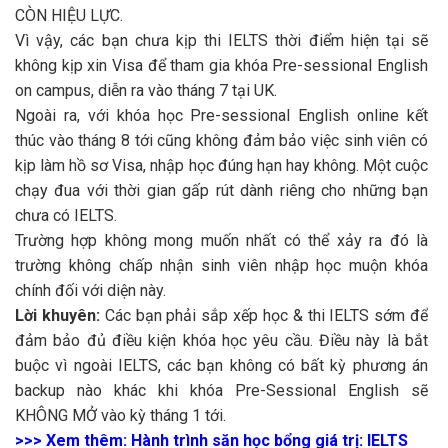
CÒN HIỆU LỰC.
Vì vậy, các bạn chưa kịp thi IELTS thời điểm hiện tại sẽ
không kịp xin Visa để tham gia khóa Pre-sessional English
on campus, diễn ra vào tháng 7 tại UK.
Ngoài ra, với khóa học Pre-sessional English online kết
thúc vào tháng 8 tới cũng không đảm bảo việc sinh viên có
kịp làm hồ sơ Visa, nhập học đúng hạn hay không. Một cuộc
chạy đua với thời gian gấp rút dành riêng cho những bạn
chưa có IELTS.
Trường hợp không mong muốn nhất có thể xảy ra đó là
trường không chấp nhận sinh viên nhập học muộn khóa
chính đối với diện này.
Lời khuyên:
Các bạn phải sắp xếp học & thi IELTS sớm để
đảm bảo đủ điều kiện khóa học yêu cầu. Điều này là bắt
buộc vì ngoài IELTS, các bạn không có bất kỳ phương án
backup nào khác khi khóa Pre-Sessional English sẽ
KHÔNG MỞ vào kỳ tháng 1 tới.
>>> Xem thêm: Hành trình săn học bổng giá trị: IELTS