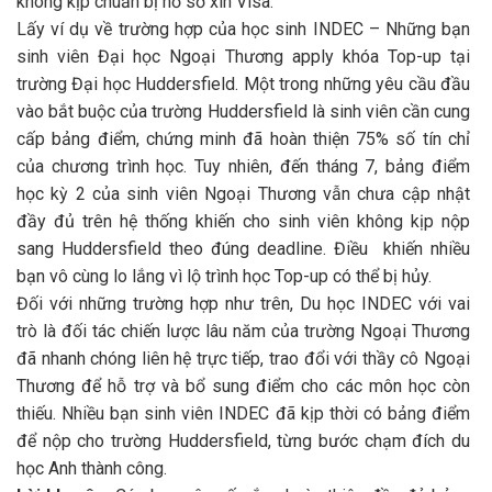
không kịp chuẩn bị hồ sơ xin Visa.
Lấy ví dụ về trường hợp của học sinh INDEC – Những bạn
sinh viên Đại học Ngoại Thương apply khóa Top-up tại
trường Đại học Huddersfield. Một trong những yêu cầu đầu
vào bắt buộc của trường Huddersfield là sinh viên cần cung
cấp bảng điểm, chứng minh đã hoàn thiện 75% số tín chỉ
của chương trình học. Tuy nhiên, đến tháng 7, bảng điểm
học kỳ 2 của sinh viên Ngoại Thương vẫn chưa cập nhật
đầy đủ trên hệ thống khiến cho sinh viên không kịp nộp
sang Huddersfield theo đúng deadline. Điều khiến nhiều
bạn vô cùng lo lắng vì lộ trình học Top-up có thể bị hủy.
Đối với những trường hợp như trên, Du học INDEC với vai
trò là đối tác chiến lược lâu năm của trường Ngoại Thương
đã nhanh chóng liên hệ trực tiếp, trao đổi với thầy cô Ngoại
Thương để hỗ trợ và bổ sung điểm cho các môn học còn
thiếu. Nhiều bạn sinh viên INDEC đã kịp thời có bảng điểm
để nộp cho trường Huddersfield, từng bước chạm đích du
học Anh thành công.