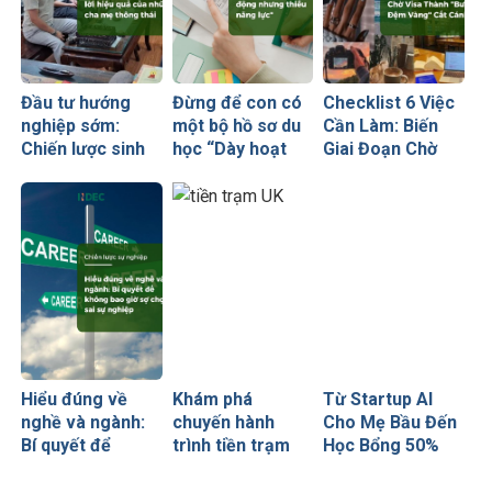
Đầu tư hướng
Đừng để con có
Checklist 6 Việc
nghiệp sớm:
một bộ hồ sơ du
Cần Làm: Biến
Chiến lược sinh
học “Dày hoạt
Giai Đoạn Chờ
lời hiệu quả nhất
động nhưng
Visa Thành
của những cha
thiếu năng lực”
“Bước Đệm
mẹ thông thái
Vàng” Cất Cánh
Hiểu đúng về
Khám phá
Từ Startup AI
nghề và ngành:
chuyến hành
Cho Mẹ Bầu Đến
Bí quyết để
trình tiền trạm
Học Bổng 50%
không bao giờ sợ
Anh quốc cùng
Global Leaders
chọn sai sự
CEO INDEC
Tại Anh Quốc: