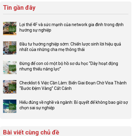
Tin gần đây
Lợi thế 4F và sức mạnh của network gia đình trong định
hướng sự nghiệp
Không
có
Đầu tư hướng nghiệp sớm: Chiến lược sinh lời hiệu quả
bình
nhất của những cha mẹ thông thái
luận
Không
ở
có
Lợi
Đừng để con có một bộ hồ sơ du học “Dày hoạt động
bình
thế
nhưng thiếu năng lực”
luận
4F
Không
ở
và
có
Đầu
Checklist 6 Việc Cần Làm: Biến Giai Đoạn Chờ Visa Thành
sức
bình
tư
“Bước Đệm Vàng” Cất Cánh
mạnh
luận
hướng
Không
của
ở
nghiệp
có
network
Đừng
Hiểu đúng về nghề và ngành: Bí quyết để không bao giờ sợ
sớm:
bình
gia
để
chọn sai sự nghiệp
Chiến
luận
đình
con
Không
lược
ở
trong
có
có
sinh
Checklist
định
một
bình
lời
6
hướng
bộ
luận
hiệu
Bài viết cùng chủ đề
Việc
sự
hồ
ở