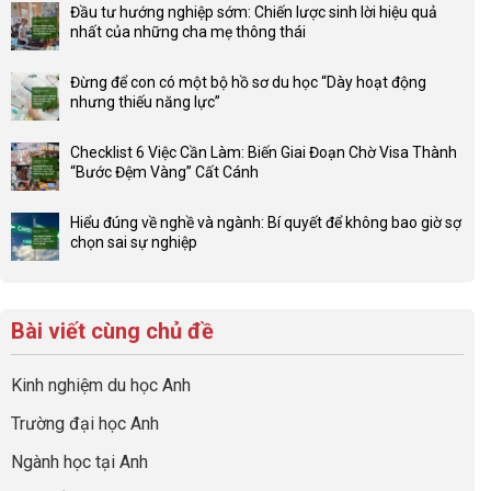
có
Đầu tư hướng nghiệp sớm: Chiến lược sinh lời hiệu quả
bình
nhất của những cha mẹ thông thái
luận
Không
ở
có
Lợi
Đừng để con có một bộ hồ sơ du học “Dày hoạt động
bình
thế
nhưng thiếu năng lực”
luận
4F
Không
ở
và
có
Đầu
Checklist 6 Việc Cần Làm: Biến Giai Đoạn Chờ Visa Thành
sức
bình
tư
“Bước Đệm Vàng” Cất Cánh
mạnh
luận
hướng
Không
của
ở
nghiệp
có
network
Đừng
Hiểu đúng về nghề và ngành: Bí quyết để không bao giờ sợ
sớm:
bình
gia
để
chọn sai sự nghiệp
Chiến
luận
đình
con
Không
lược
ở
trong
có
có
sinh
Checklist
định
một
bình
lời
6
hướng
bộ
luận
hiệu
Bài viết cùng chủ đề
Việc
sự
hồ
ở
quả
Cần
nghiệp
sơ
Hiểu
nhất
Làm:
du
đúng
Kinh nghiệm du học Anh
của
Biến
học
về
những
Giai
“Dày
nghề
Trường đại học Anh
cha
Đoạn
hoạt
và
mẹ
Chờ
động
ngành:
Ngành học tại Anh
thông
Visa
nhưng
Bí
thái
Thành