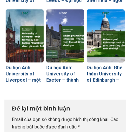
University of
Leeds – Đại học
Sheffield – ngôi
Glasgow – ngôi
nghiên cứu công
trường của
trường cổ xưa
lập lớn top đầu
nghiên cứu và
bậc nhất
nước Anh
tiên phong ứng
Scotland
dụng thực tế
Du học Anh:
Du học Anh:
Du học Anh: Ghé
University of
University of
thăm University
Liverpool – một
Exeter – thành
of Edinburgh –
trong sáu ngôi
viên Russell
Nơi di sản giao
trường “Red
Group sở hữu
thoa cùng tầm
Brick” danh giá
không gian xanh
nhìn thời đại
nước Anh
thân thiện top
Để lại một bình luận
đầu Anh Quốc
Email của bạn sẽ không được hiển thị công khai.
Các
trường bắt buộc được đánh dấu
*