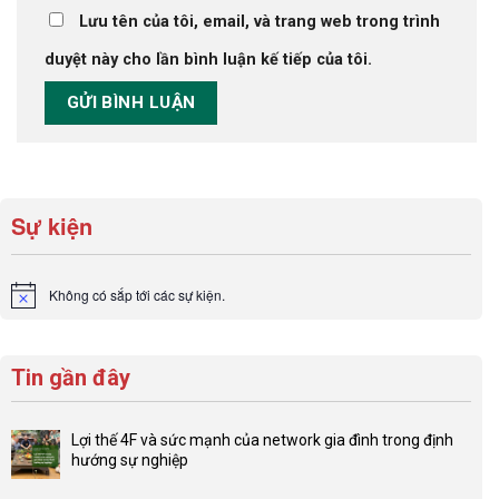
Lưu tên của tôi, email, và trang web trong trình
duyệt này cho lần bình luận kế tiếp của tôi.
Sự kiện
Không có sắp tới các sự kiện.
Notice
Tin gần đây
Lợi thế 4F và sức mạnh của network gia đình trong định
hướng sự nghiệp
Không