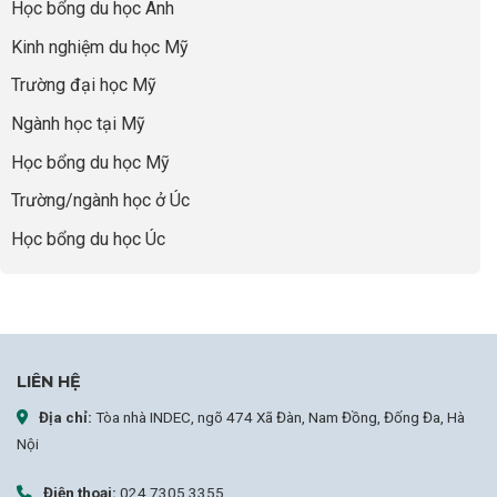
thiếu
quyết
Học bổng du học Anh
“Bước
năng
để
Đệm
lực”
Kinh nghiệm du học Mỹ
không
Vàng”
bao
Cất
Trường đại học Mỹ
giờ
Cánh
sợ
Ngành học tại Mỹ
chọn
sai
Học bổng du học Mỹ
sự
nghiệp
Trường/ngành học ở Úc
Học bổng du học Úc
LIÊN HỆ
Địa chỉ:
Tòa nhà INDEC, ngõ 474 Xã Đàn, Nam Đồng, Đống Đa, Hà
Nội
Điện thoại:
024 7305 3355