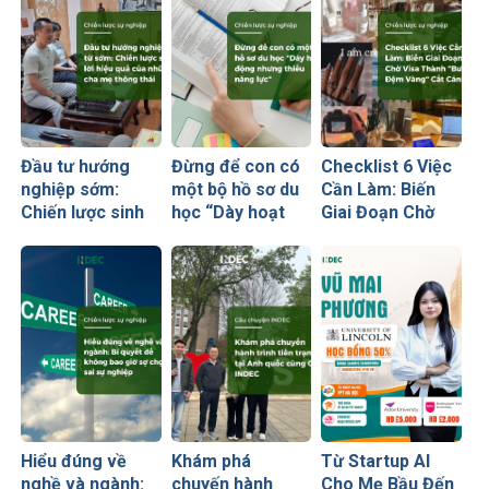
Đầu tư hướng
Đừng để con có
Checklist 6 Việc
nghiệp sớm:
một bộ hồ sơ du
Cần Làm: Biến
Chiến lược sinh
học “Dày hoạt
Giai Đoạn Chờ
lời hiệu quả nhất
động nhưng
Visa Thành
của những cha
thiếu năng lực”
“Bước Đệm
mẹ thông thái
Vàng” Cất Cánh
Hiểu đúng về
Khám phá
Từ Startup AI
nghề và ngành:
chuyến hành
Cho Mẹ Bầu Đến