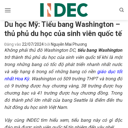
Bỏ
qua
nội
Du học Mỹ: Tiểu bang Washington –
dung
thủ phủ du học của sinh viên quốc tế
Đăng vào
22/07/2024
bởi
Nguyễn Mai Phương
Không phải thủ đô Washington DC,
tiểu bang Washington
trở thành thủ phủ du học của sinh viên quốc tế khi là một
trong những bang có tốc độ phát triển nhanh nhất nước
và xếp hạng 6 trong số những bang có nền
giáo dục tốt
nhất Hoa Kỳ
. Washington có 509 trường THPT và trong đó
có 9 trường được huy chương vàng, 38 trường được huy
chương bạc và 41 trường được huy chương đồng. Trong
đó thành phố lớn nhất của bang Seattle là điểm đến thu
hút đông du học sinh Việt Nam.
Vậy cùng INDEC tìm hiểu xem, tiểu bang này có gì độc
đáo mà được sinh viên quốc tế tín nhiệm đến vậy nhé!