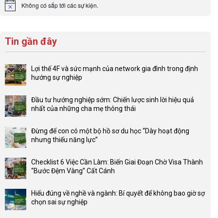
Không có sắp tới các sự kiện.
Notice
Tin gần đây
Lợi thế 4F và sức mạnh của network gia đình trong định
hướng sự nghiệp
Không
có
Đầu tư hướng nghiệp sớm: Chiến lược sinh lời hiệu quả
bình
nhất của những cha mẹ thông thái
luận
Không
ở
có
Lợi
Đừng để con có một bộ hồ sơ du học “Dày hoạt động
bình
thế
nhưng thiếu năng lực”
luận
4F
Không
ở
và
có
Đầu
Checklist 6 Việc Cần Làm: Biến Giai Đoạn Chờ Visa Thành
sức
bình
tư
“Bước Đệm Vàng” Cất Cánh
mạnh
luận
hướng
Không
của
ở
nghiệp
có
network
Đừng
Hiểu đúng về nghề và ngành: Bí quyết để không bao giờ sợ
sớm:
bình
gia
để
chọn sai sự nghiệp
Chiến
luận
đình
con
Không
lược
ở
trong
có