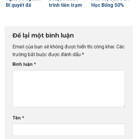
Bí quyết để
trình tiền trạm
Học Bổng 50%
không bao giờ sợ
Anh quốc cùng
Global Leaders
chọn sai sự
CEO INDEC
Tại Anh Quốc:
nghiệp
Chiến Lược Nâng
Tầm Hồ Sơ Từ
Để lại một bình luận
INDEC
Email của bạn sẽ không được hiển thị công khai.
Các
trường bắt buộc được đánh dấu
*
Bình luận
*
Tên
*