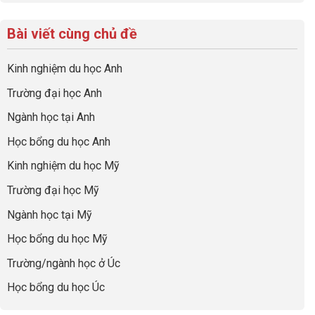
có
sinh
Checklist
định
một
bình
lời
6
hướng
bộ
luận
hiệu
Bài viết cùng chủ đề
Việc
sự
hồ
ở
quả
Cần
nghiệp
sơ
Hiểu
nhất
Làm:
du
đúng
Kinh nghiệm du học Anh
của
Biến
học
về
những
Giai
“Dày
nghề
Trường đại học Anh
cha
Đoạn
hoạt
và
mẹ
Chờ
động
ngành:
Ngành học tại Anh
thông
Visa
nhưng
Bí
thái
Thành
thiếu
quyết
Học bổng du học Anh
“Bước
năng
để
Đệm
lực”
Kinh nghiệm du học Mỹ
không
Vàng”
bao
Cất
Trường đại học Mỹ
giờ
Cánh
sợ
Ngành học tại Mỹ
chọn
sai
Học bổng du học Mỹ
sự
nghiệp
Trường/ngành học ở Úc
Học bổng du học Úc