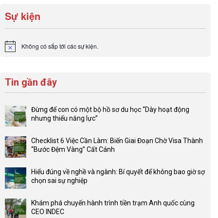
Sự kiện
Không có sắp tới các sự kiện.
Notice
Tin gần đây
Đừng để con có một bộ hồ sơ du học “Dày hoạt động
nhưng thiếu năng lực”
Không
có
Checklist 6 Việc Cần Làm: Biến Giai Đoạn Chờ Visa Thành
bình
“Bước Đệm Vàng” Cất Cánh
luận
Không
ở
có
Đừng
Hiểu đúng về nghề và ngành: Bí quyết để không bao giờ sợ
bình
để
chọn sai sự nghiệp
luận
con
Không
ở
có
có
Checklist
Khám phá chuyến hành trình tiền trạm Anh quốc cùng
một
bình
6
CEO INDEC
bộ
luận