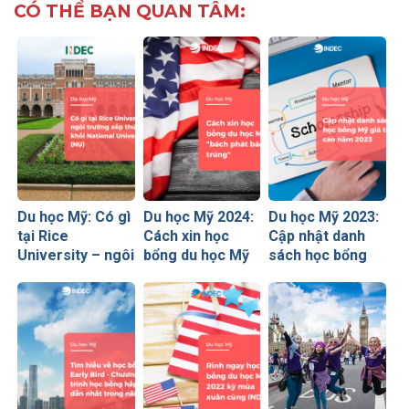
CÓ THỂ BẠN QUAN TÂM:
Du học Mỹ: Có gì
Du học Mỹ 2024:
Du học Mỹ 2023:
tại Rice
Cách xin học
Cập nhật danh
University – ngôi
bổng du học Mỹ
sách học bổng
trường xếp thứ
hiệu quả, "bách
Mỹ giá trị lên
#17 khối
phát bách trúng"
đến 70%
National
University (NU)