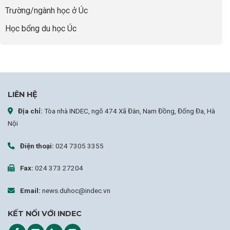
Lược
Trường/ngành học ở Úc
Nâng
Tầm
Học bổng du học Úc
Hồ
Sơ
Từ
INDEC
LIÊN HỆ
Địa chỉ:
Tòa nhà INDEC, ngõ 474 Xã Đàn, Nam Đồng, Đống Đa, Hà
Nội
Điện thoại:
024 7305 3355
Fax:
024 373 27204
Email:
news.duhoc@indec.vn
KẾT NỐI VỚI INDEC