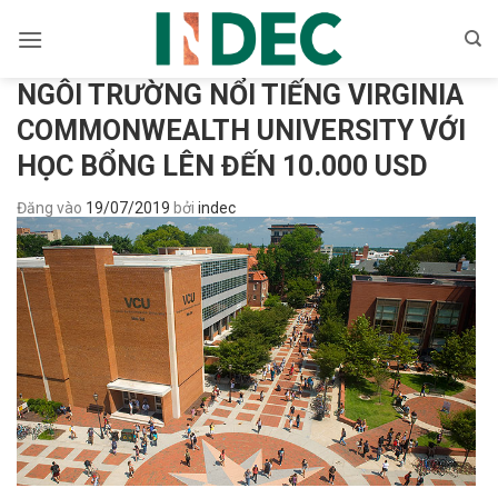
Bỏ
qua
nội
NGÔI TRƯỜNG NỔI TIẾNG VIRGINIA
dung
COMMONWEALTH UNIVERSITY VỚI
HỌC BỔNG LÊN ĐẾN 10.000 USD
Đăng vào
19/07/2019
bởi
indec