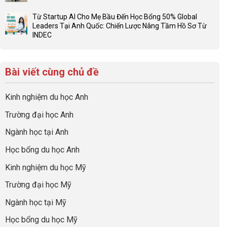
Việc
Không
hồ
ở
Cần
có
sơ
Hiểu
Từ Startup AI Cho Mẹ Bầu Đến Học Bổng 50% Global
Làm:
bình
du
đúng
Leaders Tại Anh Quốc: Chiến Lược Nâng Tầm Hồ Sơ Từ
Biến
luận
học
về
INDEC
Giai
ở
“Dày
nghề
Không
Đoạn
Khám
hoạt
và
có
Chờ
phá
động
ngành:
bình
Visa
chuyến
nhưng
Bí
Bài viết cùng chủ đề
luận
Thành
hành
thiếu
quyết
ở
“Bước
trình
năng
để
Từ
Đệm
tiền
lực”
Kinh nghiệm du học Anh
không
Startup
Vàng”
trạm
bao
AI
Cất
Anh
Trường đại học Anh
giờ
Cho
Cánh
quốc
sợ
Mẹ
cùng
Ngành học tại Anh
chọn
Bầu
CEO
sai
Đến
INDEC
Học bổng du học Anh
sự
Học
nghiệp
Bổng
Kinh nghiệm du học Mỹ
50%
Global
Trường đại học Mỹ
Leaders
Tại
Ngành học tại Mỹ
Anh
Quốc:
Học bổng du học Mỹ
Chiến