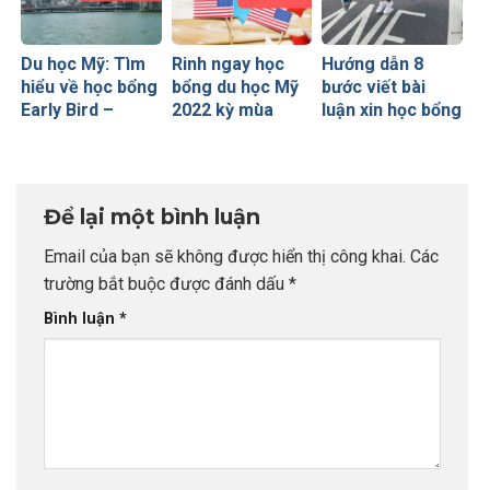
Du học Mỹ: Tìm
Rinh ngay học
Hướng dẫn 8
hiểu về học bổng
bổng du học Mỹ
bước viết bài
Early Bird –
2022 kỳ mùa
luận xin học bổng
Chương trình học
xuân cùng INDEC
Mỹ “nộp đâu
bổng hấp dẫn
trúng đấy” + ví
nhất trong năm
dụ chi tiết
Để lại một bình luận
Email của bạn sẽ không được hiển thị công khai.
Các
trường bắt buộc được đánh dấu
*
Bình luận
*