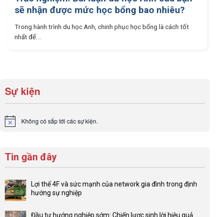
sẽ nhận được mức học bổng bao nhiêu?
Trong hành trình du học Anh, chinh phục học bổng là cách tốt
nhất để....
Sự kiện
Không có sắp tới các sự kiện.
Notice
Tin gần đây
Lợi thế 4F và sức mạnh của network gia đình trong định
hướng sự nghiệp
Không
có
Đầu tư hướng nghiệp sớm: Chiến lược sinh lời hiệu quả