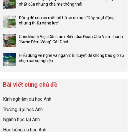
bình
nhất của những cha mẹ thông thái
luận
Không
ở
có
Lợi
Đừng để con có một bộ hồ sơ du học “Dày hoạt động
bình
thế
nhưng thiếu năng lực”
luận
4F
Không
ở
và
có
Đầu
Checklist 6 Việc Cần Làm: Biến Giai Đoạn Chờ Visa Thành
sức
bình
tư
“Bước Đệm Vàng” Cất Cánh
mạnh
luận
hướng
Không
của
ở
nghiệp
có
network
Đừng
Hiểu đúng về nghề và ngành: Bí quyết để không bao giờ sợ
sớm:
bình
gia
để
chọn sai sự nghiệp
Chiến
luận
đình
con
Không
lược
ở
trong
có
có
sinh
Checklist
định
một
bình
lời
6
hướng
bộ
luận
hiệu
Bài viết cùng chủ đề
Việc
sự
hồ
ở
quả
Cần
nghiệp
sơ
Hiểu
nhất
Làm:
du
đúng
Kinh nghiệm du học Anh
của
Biến
học
về
những
Giai
“Dày
nghề
Trường đại học Anh
cha
Đoạn
hoạt
và
mẹ
Chờ
động
ngành:
Ngành học tại Anh
thông
Visa
nhưng
Bí
thái
Thành
thiếu
quyết
Học bổng du học Anh
“Bước