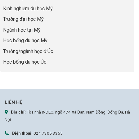
năng
để
Đệm
lực”
Kinh nghiệm du học Mỹ
không
Vàng”
bao
Cất
Trường đại học Mỹ
giờ
Cánh
sợ
Ngành học tại Mỹ
chọn
sai
Học bổng du học Mỹ
sự
nghiệp
Trường/ngành học ở Úc
Học bổng du học Úc
LIÊN HỆ
Địa chỉ:
Tòa nhà INDEC, ngõ 474 Xã Đàn, Nam Đồng, Đống Đa, Hà
Nội
Điện thoại:
024 7305 3355