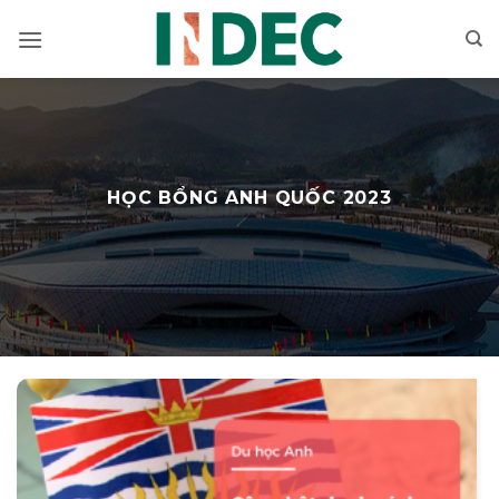
Bỏ
qua
nội
dung
HỌC BỔNG ANH QUỐC 2023