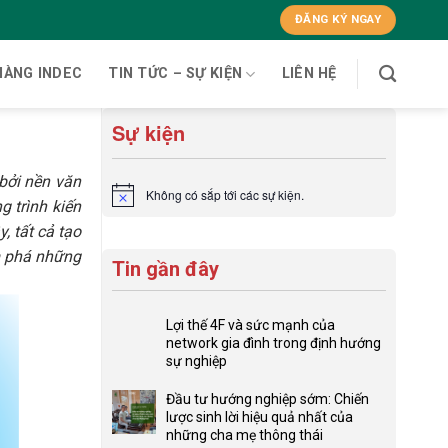
ĐĂNG KÝ NGAY
HÀNG INDEC
TIN TỨC – SỰ KIỆN
LIÊN HỆ
Sự kiện
 bởi nền văn
Không có sắp tới các sự kiện.
Notice
g trình kiến
, tất cả tạo
m phá những
Tin gần đây
Lợi thế 4F và sức mạnh của
network gia đình trong định hướng
sự nghiệp
Không
có
Đầu tư hướng nghiệp sớm: Chiến
bình
lược sinh lời hiệu quả nhất của
luận
những cha mẹ thông thái