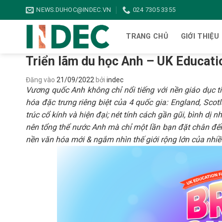
Bỏ
NEWS.DUHOC@INDEC.VN
024 7305 3355
qua
nội
TRANG CHỦ
GIỚI THIỆU
dung
Triển lãm du học Anh – UK Educatio
Đăng vào
21/09/2022
bởi
indec
Vương quốc Anh không chỉ nổi tiếng với nền giáo dục tiê
hóa đặc trưng riêng biệt của 4 quốc gia: England, Scot
trúc cổ kính và hiện đại; nét tính cách gần gũi, bình dị
nên tổng thể nước Anh mà chỉ một lần bạn đặt chân đ
nền văn hóa mới & ngắm nhìn thế giới rộng lớn của nhiều