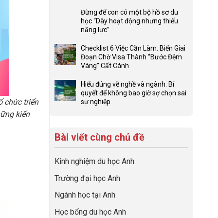
ở
Không
Lợi
có
Đừng để con có một bộ hồ sơ du
thế
bình
học “Dày hoạt động nhưng thiếu
4F
luận
năng lực”
và
ở
Không
sức
Đầu
có
Checklist 6 Việc Cần Làm: Biến Giai
mạnh
tư
bình
Đoạn Chờ Visa Thành “Bước Đệm
của
hướng
luận
Vàng” Cất Cánh
network
nghiệp
ở
Không
gia
sớm:
Đừng
có
Hiểu đúng về nghề và ngành: Bí
đình
Chiến
để
bình
quyết để không bao giờ sợ chọn sai
trong
lược
con
luận
 chức triển
sự nghiệp
định
sinh
có
ở
Không
hững kiến
hướng
lời
một
Checklist
có
sự
hiệu
bộ
6
bình
nghiệp
quả
hồ
Việc
Bài viết cùng chủ đề
luận
nhất
sơ
Cần
ở
của
du
Làm:
Hiểu
những
học
Kinh nghiệm du học Anh
Biến
đúng
cha
“Dày
Giai
về
mẹ
Trường đại học Anh
hoạt
Đoạn
nghề
thông
động
Chờ
và
thái
Ngành học tại Anh
nhưng
Visa
ngành:
thiếu
Thành
Bí
Học bổng du học Anh
năng
“Bước
quyết