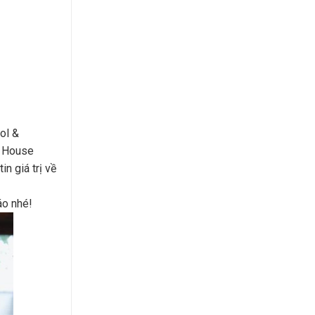
ol &
a House
n giá trị về
áo nhé!