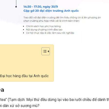
 Đại học hàng đầu tại Anh quốc
ea
r tea” (Tạm dịch: Mọi thứ đều dừng lại vào ba rưỡi chiều để dành t
ười dân xứ sở sương mù?