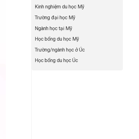
lực”
Đệm
để
Kinh nghiệm du học Mỹ
Vàng”
không
Cất
bao
Trường đại học Mỹ
Cánh
giờ
sợ
Ngành học tại Mỹ
chọn
sai
Học bổng du học Mỹ
sự
nghiệp
Trường/ngành học ở Úc
Học bổng du học Úc