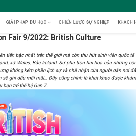
GIẢI PHÁP DU HỌC
CHIẾN LƯỢC SỰ NGHIỆP
KHÁCH 
n Fair 9/2022: British Culture
n tiến bậc nhất trên thế giới mà còn thu hút sinh viên quốc tế
land, xứ Wales, Bắc Ireland. Sự pha trộn hài hòa của những côn
 nhưng không kém phần lịch sự và nhã nhặn của người dân nơi đây
ến sẽ ghi dấu mãi mãi… Đây cũng chính là khát khao được khá
 bạn trẻ thế hệ Gen Z.