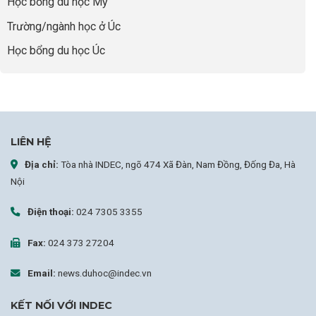
Học bổng du học Mỹ
Chiến
Lược
Trường/ngành học ở Úc
Nâng
Tầm
Học bổng du học Úc
Hồ
Sơ
Từ
INDEC
LIÊN HỆ
Địa chỉ:
Tòa nhà INDEC, ngõ 474 Xã Đàn, Nam Đồng, Đống Đa, Hà
Nội
Điện thoại:
024 7305 3355
Fax:
024 373 27204
Email:
news.duhoc@indec.vn
KẾT NỐI VỚI INDEC