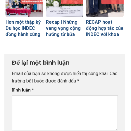
Hơn một thập kỷ
Recap | Những
RECAP hoạt
Du học INDEC
vang vọng cộng
động hợp tác của
đồng hành cùng
hưởng từ bữa
INDEC với khoa
khoa Tiếng Anh
tiệc INDEC Pre-
Tiếng Anh
thương mại
departure 2025
Thương mại
(FTU)
(trường Đại học
Ngoại Thương)
Để lại một bình luận
bộ môn Principle
Marketing
Email của bạn sẽ không được hiển thị công khai.
Các
trường bắt buộc được đánh dấu
*
Bình luận
*