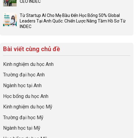
CEO INDEC
bộ
luận
Việc
Không
hồ
ở
Cần
có
sơ
Hiểu
Từ Startup AI Cho Mẹ Bầu Đến Học Bổng 50% Global
Làm:
bình
du
đúng
Leaders Tại Anh Quốc: Chiến Lược Nâng Tầm Hồ Sơ Từ
Biến
luận
học
về
INDEC
Giai
ở
“Dày
nghề
Không
Đoạn
Khám
hoạt
và
có
Chờ
phá
động
ngành:
bình
Visa
chuyến
nhưng
Bí
Bài viết cùng chủ đề
luận
Thành
hành
thiếu
quyết
ở
“Bước
trình
năng
để
Từ
Đệm
tiền
lực”
Kinh nghiệm du học Anh
không
Startup
Vàng”
trạm
bao
AI
Cất
Anh
Trường đại học Anh
giờ
Cho
Cánh
quốc
sợ
Mẹ
cùng
Ngành học tại Anh
chọn
Bầu
CEO
sai
Đến
INDEC
Học bổng du học Anh
sự
Học
nghiệp
Bổng
Kinh nghiệm du học Mỹ
50%
Global
Trường đại học Mỹ
Leaders
Tại
Ngành học tại Mỹ
Anh
Quốc: