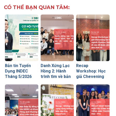
CÓ THỂ BẠN QUAN TÂM:
Bản tin Tuyển
Danh Xứng Lạc
Recap
Dụng INDEC
Hồng 2: Hành
Workshop: Học
Tháng 5/2026
trình tìm về bản
giả Chevening
sắc để vươn xa
chỉ lối ngành
cùng INDEC
Finance – Hướng
đi nào để được
săn đón thời AI