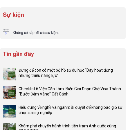
Sự kiện
Không có sắp tới các sự kiện.
Notice
Tin gần đây
Đừng để con có một bộ hồ sơ du học “Dày hoạt động
nhưng thiếu năng lực”
Không
có
Checklist 6 Việc Cần Làm: Biến Giai Đoạn Chờ Visa Thành
bình
“Bước Đệm Vàng” Cất Cánh
luận
Không
ở
có
Đừng
Hiểu đúng về nghề và ngành: Bí quyết để không bao giờ sợ
bình
để
chọn sai sự nghiệp
luận
con
Không
ở
có
có
Checklist
Khám phá chuyến hành trình tiền trạm Anh quốc cùng
một
bình
6