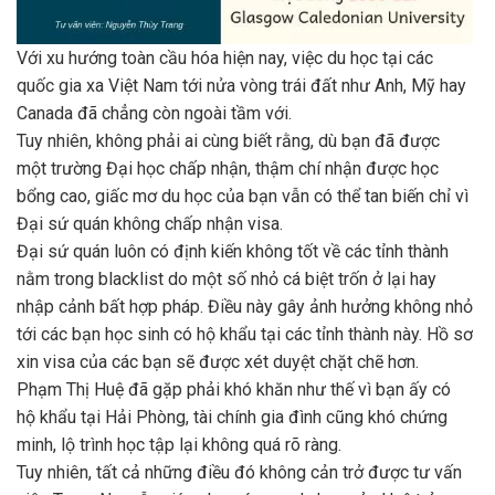
Với xu hướng toàn cầu hóa hiện nay, việc du học tại các
quốc gia xa Việt Nam tới nửa vòng trái đất như Anh, Mỹ hay
Canada đã chẳng còn ngoài tầm với.
Tuy nhiên, không phải ai cùng biết rằng, dù bạn đã được
một trường Đại học chấp nhận, thậm chí nhận được học
bổng cao, giấc mơ du học của bạn vẫn có thể tan biến chỉ vì
Đại sứ quán không chấp nhận visa.
Đại sứ quán luôn có định kiến không tốt về các tỉnh thành
nằm trong blacklist do một số nhỏ cá biệt trốn ở lại hay
nhập cảnh bất hợp pháp. Điều này gây ảnh hưởng không nhỏ
tới các bạn học sinh có hộ khẩu tại các tỉnh thành này. Hồ sơ
xin visa của các bạn sẽ được xét duyệt chặt chẽ hơn.
Phạm Thị Huệ đã gặp phải khó khăn như thế vì bạn ấy có
hộ khẩu tại Hải Phòng, tài chính gia đình cũng khó chứng
minh, lộ trình học tập lại không quá rõ ràng.
Tuy nhiên, tất cả những điều đó không cản trở được tư vấn