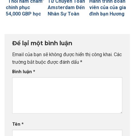
“Thỏi nam châm”
Từ Chuyên Toán
Hành trình đoàn
chinh phục
Amsterdam Đến
viên của của gia
54,000 GBP học
Nhân Sự Toàn
đình bạn Hương
bổng Russell
Cầu Tại Viettel
Trà với tấm visa
Group của sinh
Peru: Khi Đích
Úc thần tốc
viên INDEC
Đến Rõ Ràng
Tạo Nên Thành
Để lại một bình luận
Công Vượt Bậc
Email của bạn sẽ không được hiển thị công khai.
Các
trường bắt buộc được đánh dấu
*
Bình luận
*
Tên
*