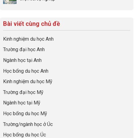
luận
đình
con
Không
lược
ở
trong
có
có
sinh
Checklist
định
một
bình
lời
6
hướng
bộ
luận
hiệu
Bài viết cùng chủ đề
Việc
sự
hồ
ở
quả
Cần
nghiệp
sơ
Hiểu
nhất
Làm:
du
đúng
Kinh nghiệm du học Anh
của
Biến
học
về
những
Giai
“Dày
nghề
Trường đại học Anh
cha
Đoạn
hoạt
và
mẹ
Chờ
động
ngành:
Ngành học tại Anh
thông
Visa
nhưng
Bí
thái
Thành
thiếu
quyết
Học bổng du học Anh
“Bước
năng
để
Đệm
lực”
Kinh nghiệm du học Mỹ
không
Vàng”
bao
Cất
Trường đại học Mỹ
giờ
Cánh
sợ
Ngành học tại Mỹ
chọn
sai
Học bổng du học Mỹ
sự
nghiệp
Trường/ngành học ở Úc
Học bổng du học Úc