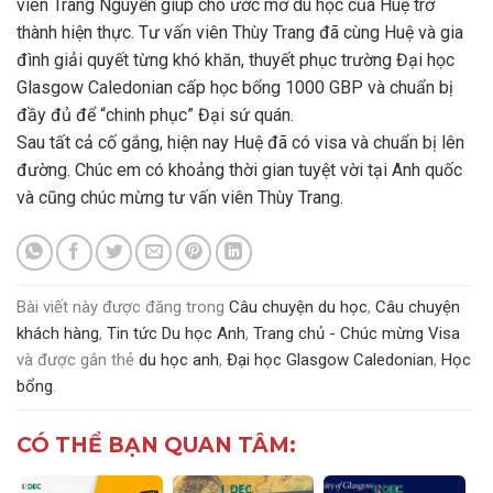
viên
Trang Nguyễn
giúp cho ước mơ du học của Huệ trở
thành hiện thực. Tư vấn viên Thùy Trang đã cùng Huệ và gia
đình giải quyết từng khó khăn, thuyết phục trường Đại học
Glasgow Caledonian cấp học bổng 1000 GBP và chuẩn bị
đầy đủ để “chinh phục” Đại sứ quán.
Sau tất cả cố gắng, hiện nay Huệ đã có visa và chuẩn bị lên
đường. Chúc em có khoảng thời gian tuyệt vời tại Anh quốc
và cũng chúc mừng tư vấn viên Thùy Trang.
Bài viết này được đăng trong
Câu chuyện du học
,
Câu chuyện
khách hàng
,
Tin tức Du học Anh
,
Trang chủ - Chúc mừng Visa
và được gắn thẻ
du học anh
,
Đại học Glasgow Caledonian
,
Học
bổng
.
CÓ THỂ BẠN QUAN TÂM: