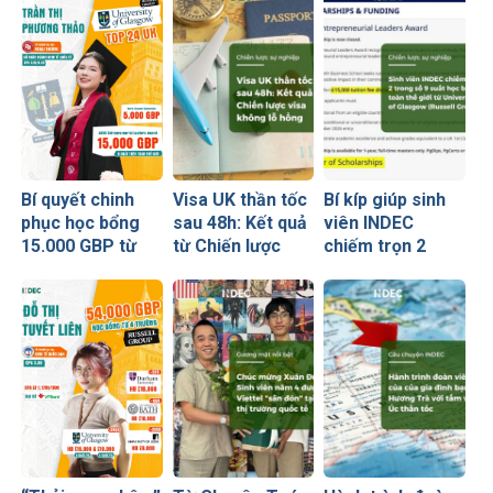
Bí quyết chinh
Visa UK thần tốc
Bí kíp giúp sinh
phục học bổng
sau 48h: Kết quả
viên INDEC
15.000 GBP từ
từ Chiến lược
chiếm trọn 2
University of
visa không lỗ
trong số 9 suất
Glasgow của nữ
hổng
học bổng toàn
sinh Ngoại
thế giới từ
thương
University of
Glasgow
(Russell Group)