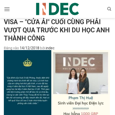
Bỏ
qua
nội
VISA – "CỬA ẢI" CUỐI CÙNG PHẢI
dung
VƯỢT QUA TRƯỚC KHI DU HỌC ANH
THÀNH CÔNG
Đăng vào
14/12/2018
bởi
indec