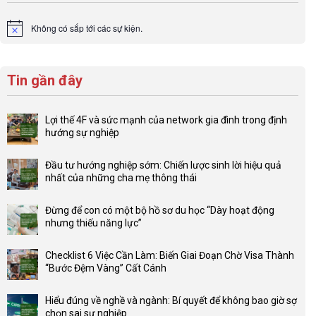
Không có sắp tới các sự kiện.
Notice
Tin gần đây
Lợi thế 4F và sức mạnh của network gia đình trong định
hướng sự nghiệp
Không
có
Đầu tư hướng nghiệp sớm: Chiến lược sinh lời hiệu quả
bình
nhất của những cha mẹ thông thái
luận
Không
ở
có
Lợi
Đừng để con có một bộ hồ sơ du học “Dày hoạt động
bình
thế
nhưng thiếu năng lực”
luận
4F
Không
ở
và
có
Đầu
Checklist 6 Việc Cần Làm: Biến Giai Đoạn Chờ Visa Thành
sức
bình
tư
“Bước Đệm Vàng” Cất Cánh
mạnh
luận
hướng
Không
của
ở
nghiệp
có
network
Đừng
Hiểu đúng về nghề và ngành: Bí quyết để không bao giờ sợ
sớm:
bình
gia
để
chọn sai sự nghiệp
Chiến