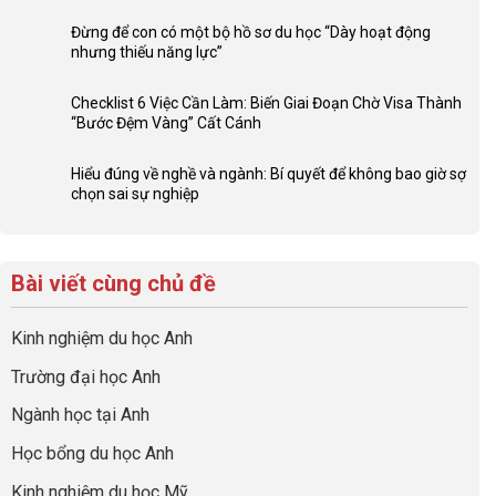
Không
ở
có
Lợi
Đừng để con có một bộ hồ sơ du học “Dày hoạt động
bình
thế
nhưng thiếu năng lực”
luận
4F
Không
ở
và
có
Đầu
Checklist 6 Việc Cần Làm: Biến Giai Đoạn Chờ Visa Thành
sức
bình
tư
“Bước Đệm Vàng” Cất Cánh
mạnh
luận
hướng
Không
của
ở
nghiệp
có
network
Đừng
Hiểu đúng về nghề và ngành: Bí quyết để không bao giờ sợ
sớm:
bình
gia
để
chọn sai sự nghiệp
Chiến
luận
đình
con
Không
lược
ở
trong
có
có
sinh
Checklist
định
một
bình
lời
6
hướng
bộ
luận
hiệu
Bài viết cùng chủ đề
Việc
sự
hồ
ở
quả
Cần
nghiệp
sơ
Hiểu
nhất
Làm:
du
đúng
Kinh nghiệm du học Anh
của
Biến
học
về
những
Giai
“Dày
nghề
Trường đại học Anh
cha
Đoạn
hoạt
và
mẹ
Chờ
động
ngành:
Ngành học tại Anh
thông
Visa
nhưng
Bí
thái
Thành
thiếu
quyết
Học bổng du học Anh
“Bước
năng
để
Đệm
lực”
Kinh nghiệm du học Mỹ
không