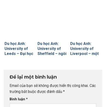
bậc nhất
Scotland
Du học Anh:
Du học Anh:
Du học Anh:
University of
University of
University of
Leeds – Đại học
Sheffield – ngôi
Liverpool – một
nghiên cứu công
trường của
trong sáu ngôi
lập lớn top đầu
nghiên cứu và
trường “Red
nước Anh
tiên phong ứng
Brick” danh giá
dụng thực tế
nước Anh
Để lại một bình luận
Email của bạn sẽ không được hiển thị công khai.
Các
trường bắt buộc được đánh dấu
*
Bình luận
*