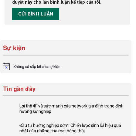
duyệt này cho lần bình luận kế tiếp của tôi.
Sự kiện
Không có sắp tới các sự kiện.
Notice
Tin gần đây
Lợi thế 4F và sức mạnh của network gia đình trong định
hướng sự nghiệp
Không
có
Đầu tư hướng nghiệp sớm: Chiến lược sinh lời hiệu quả
bình
nhất của những cha mẹ thông thái
luận