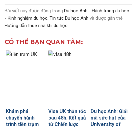
Bài viết này được đăng trong
Du học Anh - Hành trang du học
- Kinh nghiệm du học
,
Tin tức Du học Anh
và được gắn thẻ
Hướng dẫn thuê nhà khi du học
.
CÓ THỂ BẠN QUAN TÂM:
Khám phá
Visa UK thần tốc
Du học Anh: Giải
chuyến hành
sau 48h: Kết quả
mã sức hút của
trình tiền trạm
từ Chiến lược
University of
Anh quốc cùng
visa không lỗ
Glasgow – ngôi
CEO INDEC
hổng
trường cổ xưa