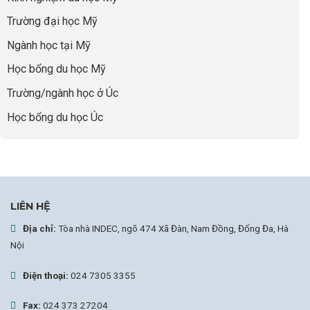
Vàng”
bao
Cất
Trường đại học Mỹ
giờ
Cánh
sợ
Ngành học tại Mỹ
chọn
sai
Học bổng du học Mỹ
sự
nghiệp
Trường/ngành học ở Úc
Học bổng du học Úc
LIÊN HỆ
Địa chỉ:
Tòa nhà INDEC, ngõ 474 Xã Đàn, Nam Đồng, Đống Đa, Hà
Nội
Điện thoại:
024 7305 3355
Fax:
024 373 27204