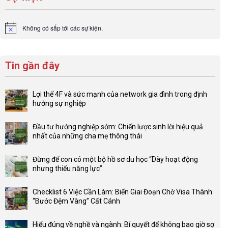
Không có sắp tới các sự kiện.
Notice
Tin gần đây
Lợi thế 4F và sức mạnh của network gia đình trong định
hướng sự nghiệp
Không
có
Đầu tư hướng nghiệp sớm: Chiến lược sinh lời hiệu quả
bình
nhất của những cha mẹ thông thái
luận
Không
ở
có
Lợi
Đừng để con có một bộ hồ sơ du học “Dày hoạt động
bình
thế
nhưng thiếu năng lực”
luận
4F
Không
ở
và
có
Đầu
Checklist 6 Việc Cần Làm: Biến Giai Đoạn Chờ Visa Thành
sức
bình
tư
“Bước Đệm Vàng” Cất Cánh
mạnh
luận
hướng
Không
của
ở
nghiệp
có
network
Đừng
Hiểu đúng về nghề và ngành: Bí quyết để không bao giờ sợ
sớm:
bình