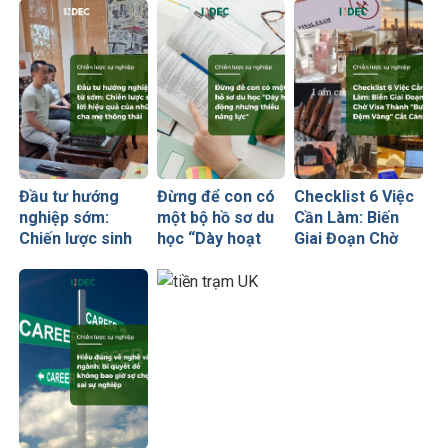
Đầu tư hướng
Đừng để con có
Checklist 6 Việc
nghiệp sớm:
một bộ hồ sơ du
Cần Làm: Biến
Chiến lược sinh
học “Dày hoạt
Giai Đoạn Chờ
lời hiệu quả nhất
động nhưng
Visa Thành
của những cha
thiếu năng lực”
“Bước Đệm
mẹ thông thái
Vàng” Cất Cánh