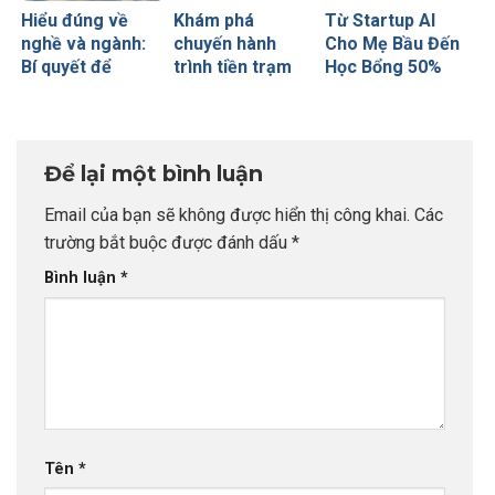
Hiểu đúng về
Khám phá
Từ Startup AI
nghề và ngành:
chuyến hành
Cho Mẹ Bầu Đến
Bí quyết để
trình tiền trạm
Học Bổng 50%
không bao giờ sợ
Anh quốc cùng
Global Leaders
chọn sai sự
CEO INDEC
Tại Anh Quốc:
nghiệp
Chiến Lược Nâng
Tầm Hồ Sơ Từ
Để lại một bình luận
INDEC
Email của bạn sẽ không được hiển thị công khai.
Các
trường bắt buộc được đánh dấu
*
Bình luận
*
Tên
*