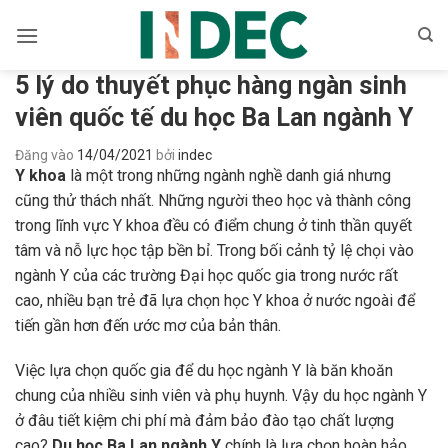
Bỏ
qua
nội
5 lý do thuyết phục hàng ngàn sinh
dung
viên quốc tế du học Ba Lan ngành Y
Đăng vào
14/04/2021
bởi
indec
Y khoa
là một trong những ngành nghề danh giá nhưng
cũng thử thách nhất. Những người theo học và thành công
trong lĩnh vực Y khoa đều có điểm chung ở tinh thần quyết
tâm và nỗ lực học tập bền bỉ. Trong bối cảnh tỷ lệ chọi vào
ngành Y của các trường Đại học quốc gia trong nước rất
cao, nhiều bạn trẻ đã lựa chọn học Y khoa ở nước ngoài để
tiến gần hơn đến ước mơ của bản thân.
Việc lựa chọn quốc gia để du học ngành Y là băn khoăn
chung của nhiều sinh viên và phụ huynh. Vậy du học ngành Y
ở đâu tiết kiệm chi phí mà đảm bảo đào tạo chất lượng
cao?
Du học Ba Lan ngành Y
chính là lựa chọn hoàn hảo