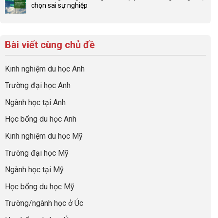
gia
để
chọn sai sự nghiệp
Chiến
luận
đình
con
Không
lược
ở
trong
có
có
sinh
Checklist
định
một
bình
lời
6
hướng
bộ
luận
hiệu
Bài viết cùng chủ đề
Việc
sự
hồ
ở
quả
Cần
nghiệp
sơ
Hiểu
nhất
Làm:
du
đúng
Kinh nghiệm du học Anh
của
Biến
học
về
những
Giai
“Dày
nghề
Trường đại học Anh
cha
Đoạn
hoạt
và
mẹ
Chờ
động
ngành:
Ngành học tại Anh
thông
Visa
nhưng
Bí
thái
Thành
thiếu
quyết
Học bổng du học Anh
“Bước
năng
để
Đệm
lực”
Kinh nghiệm du học Mỹ
không
Vàng”
bao
Cất
Trường đại học Mỹ
giờ
Cánh
sợ
Ngành học tại Mỹ
chọn
sai
Học bổng du học Mỹ
sự
nghiệp
Trường/ngành học ở Úc