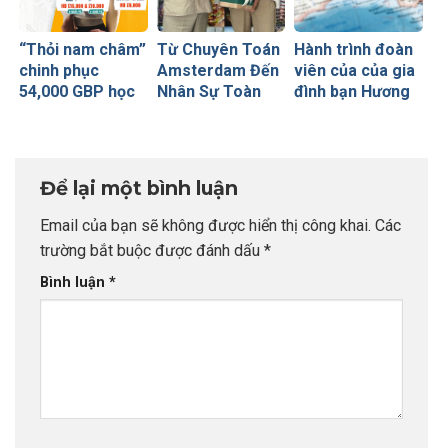
“Thỏi nam châm”
Từ Chuyên Toán
Hành trình đoàn
chinh phục
Amsterdam Đến
viên của của gia
54,000 GBP học
Nhân Sự Toàn
đình bạn Hương
bổng Russell
Cầu Tại Viettel
Trà với tấm visa
Group của sinh
Peru: Khi Đích
Úc thần tốc
viên INDEC
Đến Rõ Ràng
Tạo Nên Thành
Để lại một bình luận
Công Vượt Bậc
Email của bạn sẽ không được hiển thị công khai.
Các
trường bắt buộc được đánh dấu
*
Bình luận
*