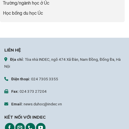
Lược
Trường/ngành học ở Úc
Nâng
Tầm
Học bổng du học Úc
Hồ
Sơ
Từ
INDEC
LIÊN HỆ
Địa chỉ:
Tòa nhà INDEC, ngõ 474 Xã Đàn, Nam Đồng, Đống Đa, Hà
Nội
Điện thoại:
024 7305 3355
Fax:
024 373 27204
Email:
news.duhoc@indec.vn
KẾT NỐI VỚI INDEC