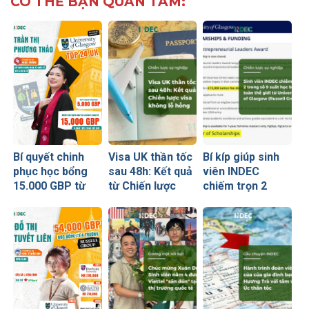
CÓ THỂ BẠN QUAN TÂM:
Bí quyết chinh
Visa UK thần tốc
Bí kíp giúp sinh
phục học bổng
sau 48h: Kết quả
viên INDEC
15.000 GBP từ
từ Chiến lược
chiếm trọn 2
University of
visa không lỗ
trong số 9 suất
Glasgow của nữ
hổng
học bổng toàn
sinh Ngoại
thế giới từ
thương
University of
Glasgow
(Russell Group)