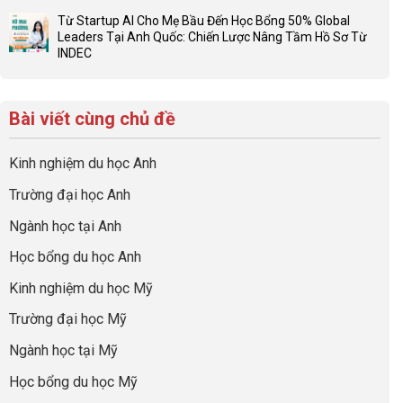
ở
Cần
có
sơ
Hiểu
Từ Startup AI Cho Mẹ Bầu Đến Học Bổng 50% Global
Làm:
bình
du
đúng
Leaders Tại Anh Quốc: Chiến Lược Nâng Tầm Hồ Sơ Từ
Biến
luận
học
về
INDEC
Giai
ở
“Dày
nghề
Không
Đoạn
Khám
hoạt
và
có
Chờ
phá
động
ngành:
bình
Visa
chuyến
nhưng
Bí
Bài viết cùng chủ đề
luận
Thành
hành
thiếu
quyết
ở
“Bước
trình
năng
để
Từ
Đệm
tiền
lực”
Kinh nghiệm du học Anh
không
Startup
Vàng”
trạm
bao
AI
Cất
Anh
Trường đại học Anh
giờ
Cho
Cánh
quốc
sợ
Mẹ
cùng
Ngành học tại Anh
chọn
Bầu
CEO
sai
Đến
INDEC
Học bổng du học Anh
sự
Học
nghiệp
Bổng
Kinh nghiệm du học Mỹ
50%
Global
Trường đại học Mỹ
Leaders
Tại
Ngành học tại Mỹ
Anh
Quốc:
Học bổng du học Mỹ
Chiến