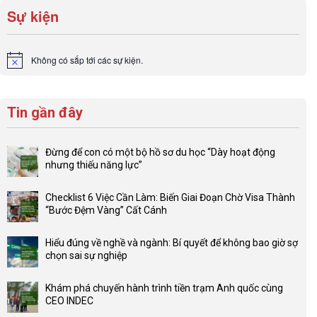
Sự kiện
Không có sắp tới các sự kiện.
Notice
Tin gần đây
Đừng để con có một bộ hồ sơ du học “Dày hoạt động
nhưng thiếu năng lực”
Không
có
Checklist 6 Việc Cần Làm: Biến Giai Đoạn Chờ Visa Thành
bình
“Bước Đệm Vàng” Cất Cánh
luận
Không
ở
có
Đừng
Hiểu đúng về nghề và ngành: Bí quyết để không bao giờ sợ
bình
để
chọn sai sự nghiệp
luận
con
Không
ở
có
có
Checklist
Khám phá chuyến hành trình tiền trạm Anh quốc cùng
một
bình
6
CEO INDEC
bộ
luận
Việc
Không
hồ