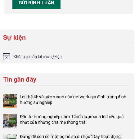
Sự kiện
Không có sắp tới các sự kiện.
Notice
Tin gần đây
Lợi thế 4F và sức mạnh của network gia đình trong định
hướng sự nghiệp
Không
có
Đầu tư hướng nghiệp sớm: Chiến lược sinh lời hiệu quả
bình
nhất của những cha mẹ thông thái
luận
Không
ở
có
Lợi
Đừng để con có một bộ hồ sơ du học “Dày hoạt động
bình