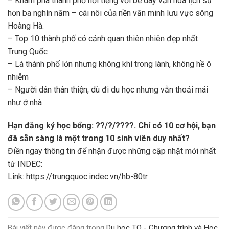
– Khám phá thành phố nổi tiếng với bề dày văn hóa lịch sử
hơn ba nghìn năm – cái nôi của nền văn minh lưu vực sông
Hoàng Hà.
– Top 10 thành phố có cảnh quan thiên nhiên đẹp nhất
Trung Quốc
– Là thành phố lớn nhưng không khí trong lành, không hề ô
nhiễm
– Người dân thân thiện, dù đi du học nhưng vẫn thoải mái
như ở nhà
Hạn đăng ký học bổng: ??/?/????. Chỉ có 10 cơ hội, bạn
đã sẵn sàng là một trong 10 sinh viên duy nhất?
Điền ngay thông tin để nhận được những cập nhật mới nhất
từ INDEC:
Link:
https://trungquoc.indec.vn/hb-80tr
Bài viết này được đăng trong
Du học TQ - Chương trình và Học