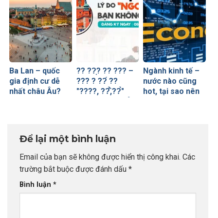
Ba Lan – quốc
?? ??̣? ?? ??? –
Ngành kinh tế –
gia định cư dễ
??? ? ??́ ??
nước nào cũng
nhất châu Âu?
"????, ??̂̉,??̉"
hot, tại sao nên
??̣? ???̂?? ???̂̉
chọn Ba Lan?
??̉ ??̛̃
Để lại một bình luận
Email của bạn sẽ không được hiển thị công khai.
Các
trường bắt buộc được đánh dấu
*
Bình luận
*