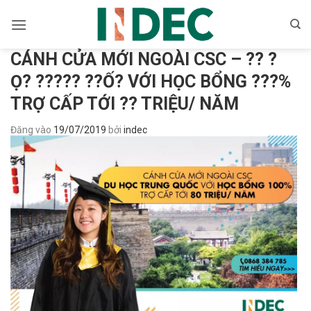
Bỏ
qua
nội
CÁNH CỬA MỚI NGOÀI CSC – ?? ?
dung
Ọ? ????? ??Ố? VỚI HỌC BỔNG ???%
TRỢ CẤP TỚI ?? TRIỆU/ NĂM
Đăng vào
19/07/2019
bởi
indec