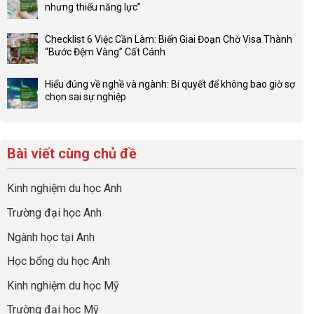
thế
nhưng thiếu năng lực”
luận
4F
Không
ở
và
có
Đầu
Checklist 6 Việc Cần Làm: Biến Giai Đoạn Chờ Visa Thành
sức
bình
tư
“Bước Đệm Vàng” Cất Cánh
mạnh
luận
hướng
Không
của
ở
nghiệp
có
network
Đừng
Hiểu đúng về nghề và ngành: Bí quyết để không bao giờ sợ
sớm:
bình
gia
để
chọn sai sự nghiệp
Chiến
luận
đình
con
Không
lược
ở
trong
có
có
sinh
Checklist
định
một
bình
lời
6
hướng
bộ
luận
hiệu
Bài viết cùng chủ đề
Việc
sự
hồ
ở
quả
Cần
nghiệp
sơ
Hiểu
nhất
Làm:
du
đúng
Kinh nghiệm du học Anh
của
Biến
học
về
những
Giai
“Dày
nghề
Trường đại học Anh
cha
Đoạn
hoạt
và
mẹ
Chờ
động
ngành:
Ngành học tại Anh
thông
Visa
nhưng
Bí
thái
Thành
thiếu
quyết
Học bổng du học Anh
“Bước
năng
để
Đệm
lực”
Kinh nghiệm du học Mỹ
không
Vàng”
bao
Cất
Trường đại học Mỹ
giờ