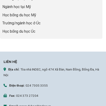
Cánh
sợ
Ngành học tại Mỹ
chọn
sai
Học bổng du học Mỹ
sự
nghiệp
Trường/ngành học ở Úc
Học bổng du học Úc
LIÊN HỆ
Địa chỉ:
Tòa nhà INDEC, ngõ 474 Xã Đàn, Nam Đồng, Đống Đa, Hà
Nội
Điện thoại:
024 7305 3355
Fax:
024 373 27204
Email:
news.duhoc@indec.vn