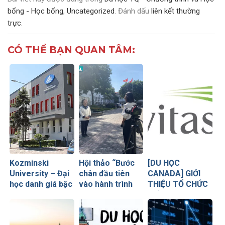
bổng - Học bổng
,
Uncategorized
. Đánh dấu
liên kết thường
trực
.
CÓ THỂ BẠN QUAN TÂM:
Kozminski
Hội thảo “Bước
[DU HỌC
University – Đại
chân đầu tiên
CANADA] GIỚI
học danh giá bậc
vào hành trình
THIỆU TỔ CHỨC
nhất Ba Lan
nghề nghiệp: Từ
GIÁO DỤC
ước mơ đến thực
NAVITAS
tiễn”.
CANADA