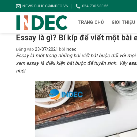
Bỏ
NEWS.DUHOC@INDEC.VN
024 7305 3355
qua
nội
TRANG CHỦ
GIỚI THIỆU
dung
Essay là gì? Bí kíp để viết một bài
Đăng vào
23/07/2021
bởi
indec
Essay là một trong những bài viết bắt buộc đối với mọi
xem essay là điều kiện bắt buộc để tuyển sinh. Vậy
essa
nhé!