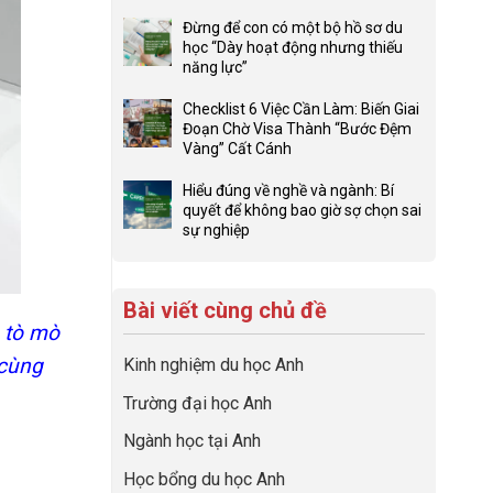
ở
Không
Lợi
có
Đừng để con có một bộ hồ sơ du
thế
bình
học “Dày hoạt động nhưng thiếu
4F
luận
năng lực”
và
ở
Không
sức
Đầu
có
Checklist 6 Việc Cần Làm: Biến Giai
mạnh
tư
bình
Đoạn Chờ Visa Thành “Bước Đệm
của
hướng
luận
Vàng” Cất Cánh
network
nghiệp
ở
Không
gia
sớm:
Đừng
có
Hiểu đúng về nghề và ngành: Bí
đình
Chiến
để
bình
quyết để không bao giờ sợ chọn sai
trong
lược
con
luận
sự nghiệp
định
sinh
có
ở
Không
hướng
lời
một
Checklist
có
sự
hiệu
bộ
6
bình
nghiệp
quả
hồ
Việc
Bài viết cùng chủ đề
luận
nhất
sơ
Cần
ở
g tò mò
của
du
Làm:
Hiểu
những
 cùng
học
Kinh nghiệm du học Anh
Biến
đúng
cha
“Dày
Giai
về
mẹ
Trường đại học Anh
hoạt
Đoạn
nghề
thông
động
Chờ
và
thái
Ngành học tại Anh
nhưng
Visa
ngành:
thiếu
Thành
Bí
Học bổng du học Anh
năng
“Bước
quyết