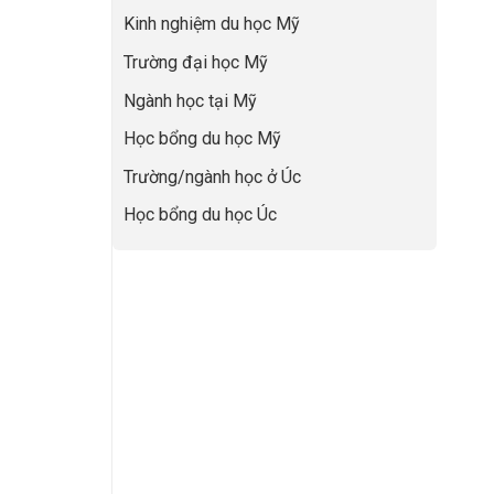
lực”
Đệm
để
Kinh nghiệm du học Mỹ
Vàng”
không
Cất
bao
Trường đại học Mỹ
Cánh
giờ
sợ
Ngành học tại Mỹ
chọn
sai
Học bổng du học Mỹ
sự
nghiệp
Trường/ngành học ở Úc
Học bổng du học Úc