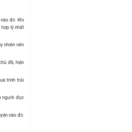
nào đó. Khi
 hợp lý nhất
uy nhiên nên
chủ đề, hiện
á trình trải
ến người đọc
uyện nào đó.