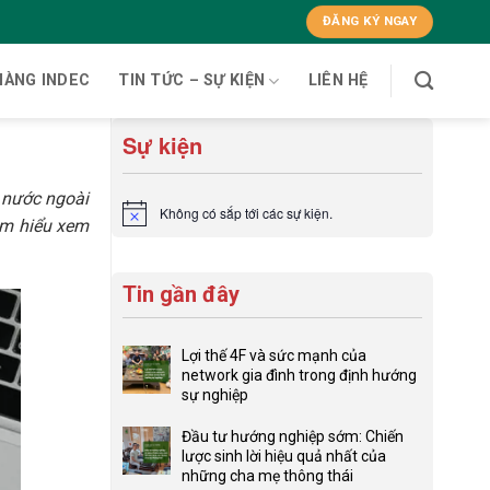
ĐĂNG KÝ NGAY
HÀNG INDEC
TIN TỨC – SỰ KIỆN
LIÊN HỆ
Sự kiện
ở nước ngoài
Không có sắp tới các sự kiện.
Notice
ìm hiểu xem
Tin gần đây
Lợi thế 4F và sức mạnh của
network gia đình trong định hướng
sự nghiệp
Không
có
Đầu tư hướng nghiệp sớm: Chiến
bình
lược sinh lời hiệu quả nhất của
luận
những cha mẹ thông thái