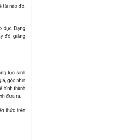
 tài nào đó.
áo dục. Dạng
ay đó, giảng
ăng lực sinh
iá, góc nhìn
ể hình thành
nh đưa ra.
ến thức trên