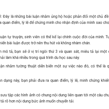
:
Đây là những bài luận nhằm ủng hộ hoặc phản đối một chủ đề 
ra quan điểm, lý lẽ để chứng minh cho nhận định của mình sao cho
luận tự truyện, sinh viên có thể kể lại chính cuộc đời của mình. T
hiến bài luận được trở nên thu hút và không nhàm chán.
 mô tả, bạn sẽ ở vị trí ngôi thứ 3 và quan sát, miêu tả lại một 
ải làm khá nhiều trong quá trình du học sau này.
ận nhằm tường thuật diễn biến một sự việc nào đó, có thể là qu
ận dạng này, bạn phải đưa ra quan điểm, lý lẽ, minh chứng khi
sưu tập các hình ảnh có chung nội dung liên quan tới một câu ch
 tả rõ hơn nội dung bức ảnh muốn chuyển tải.