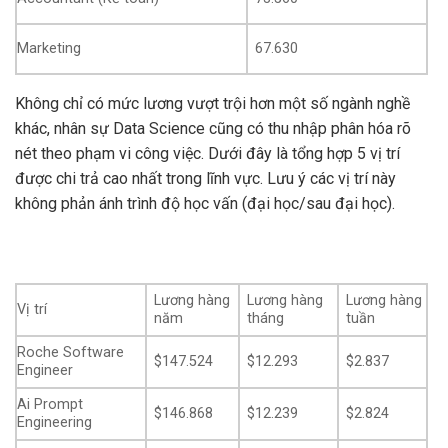
Marketing
67.630
Không chỉ có mức lương vượt trội hơn một số ngành nghề
khác, nhân sự Data Science cũng có thu nhập phân hóa rõ
nét theo phạm vi công việc. Dưới đây là tổng hợp 5 vị trí
được chi trả cao nhất trong lĩnh vực. Lưu ý các vị trí này
không phản ánh trình độ học vấn (đại học/sau đại học).
Lương hàng
Lương hàng
Lương hàng
Vị trí
năm
tháng
tuần
Roche Software
$147.524
$12.293
$2.837
Engineer
Ai Prompt
$146.868
$12.239
$2.824
Engineering