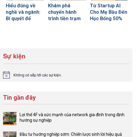
Hiểu đúng về
Khám phá
Từ Startup AI
nghề và ngành:
chuyến hành
Cho Mẹ Bầu Đến
Bí quyết để
trình tiền trạm
Học Bổng 50%
không bao giờ sợ
Anh quốc cùng
Global Leaders
chọn sai sự
CEO INDEC
Tại Anh Quốc:
nghiệp
Chiến Lược Nâng
Tầm Hồ Sơ Từ
INDEC
Sự kiện
Không có sắp tới các sự kiện.
Notice
Tin gần đây
Lợi thế 4F và sức mạnh của network gia đình trong định
hướng sự nghiệp
Không
có
Đầu tư hướng nghiệp sớm: Chiến lược sinh lời hiệu quả
bình