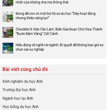
nhất của những cha mẹ thông thái
luận
Không
ở
có
Lợi
Đừng để con có một bộ hồ sơ du học “Dày hoạt động
bình
thế
nhưng thiếu năng lực”
luận
4F
Không
ở
và
có
Đầu
Checklist 6 Việc Cần Làm: Biến Giai Đoạn Chờ Visa Thành
sức
bình
tư
“Bước Đệm Vàng” Cất Cánh
mạnh
luận
hướng
Không
của
ở
nghiệp
có
network
Đừng
Hiểu đúng về nghề và ngành: Bí quyết để không bao giờ sợ
sớm:
bình
gia
để
chọn sai sự nghiệp
Chiến
luận
đình
con
Không
lược
ở
trong
có
có
sinh
Checklist
định
một
bình
lời
6
hướng
bộ
luận
hiệu
Bài viết cùng chủ đề
Việc
sự
hồ
ở
quả
Cần
nghiệp
sơ
Hiểu
nhất
Làm:
du
đúng
Kinh nghiệm du học Anh
của
Biến
học
về
những
Giai
“Dày
nghề
Trường đại học Anh
cha
Đoạn
hoạt
và
mẹ
Chờ
động
ngành:
Ngành học tại Anh
thông
Visa
nhưng
Bí
thái
Thành
thiếu
quyết
Học bổng du học Anh
“Bước