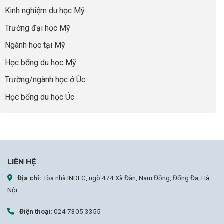
năng
để
Đệm
lực”
Kinh nghiệm du học Mỹ
không
Vàng”
bao
Cất
Trường đại học Mỹ
giờ
Cánh
sợ
Ngành học tại Mỹ
chọn
sai
Học bổng du học Mỹ
sự
nghiệp
Trường/ngành học ở Úc
Học bổng du học Úc
LIÊN HỆ
Địa chỉ:
Tòa nhà INDEC, ngõ 474 Xã Đàn, Nam Đồng, Đống Đa, Hà
Nội
Điện thoại:
024 7305 3355