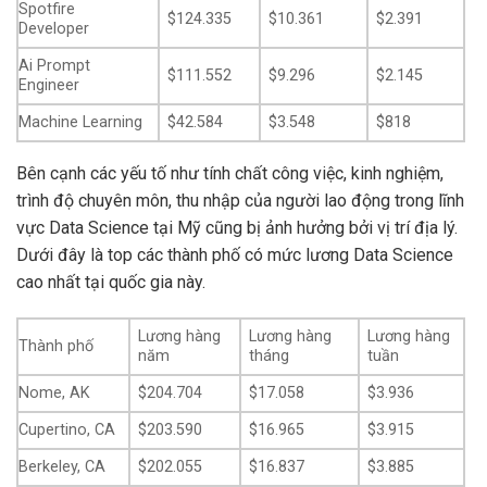
Spotfire
$124.335
$10.361
$2.391
Developer
Ai Prompt
$111.552
$9.296
$2.145
Engineer
Machine Learning
$42.584
$3.548
$818
Bên cạnh các yếu tố như tính chất công việc, kinh nghiệm,
trình độ chuyên môn, thu nhập của người lao động trong lĩnh
vực Data Science tại Mỹ cũng bị ảnh hưởng bởi vị trí địa lý.
Dưới đây là top các thành phố có mức lương Data Science
cao nhất tại quốc gia này.
Lương hàng
Lương hàng
Lương hàng
Thành phố
năm
tháng
tuần
Nome, AK
$204.704
$17.058
$3.936
Cupertino, CA
$203.590
$16.965
$3.915
Berkeley, CA
$202.055
$16.837
$3.885