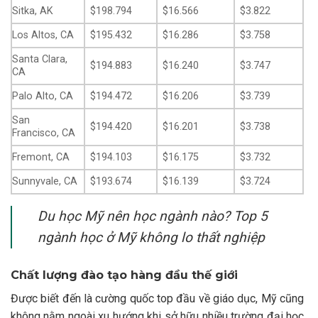
Sitka, AK
$198.794
$16.566
$3.822
Los Altos, CA
$195.432
$16.286
$3.758
Santa Clara,
$194.883
$16.240
$3.747
CA
Palo Alto, CA
$194.472
$16.206
$3.739
San
$194.420
$16.201
$3.738
Francisco, CA
Fremont, CA
$194.103
$16.175
$3.732
Sunnyvale, CA
$193.674
$16.139
$3.724
Du học Mỹ nên học ngành nào? Top 5
ngành học ở Mỹ không lo thất nghiệp
Chất lượng đào tạo hàng đầu thế giới
Được biết đến là cường quốc top đầu về giáo dục, Mỹ cũng
không nằm ngoài xu hướng khi sở hữu nhiều trường đại học