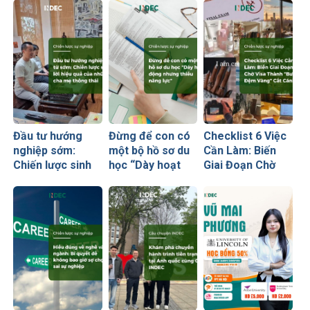
Đầu tư hướng
Đừng để con có
Checklist 6 Việc
nghiệp sớm:
một bộ hồ sơ du
Cần Làm: Biến
Chiến lược sinh
học “Dày hoạt
Giai Đoạn Chờ
lời hiệu quả nhất
động nhưng
Visa Thành
của những cha
thiếu năng lực”
“Bước Đệm
mẹ thông thái
Vàng” Cất Cánh