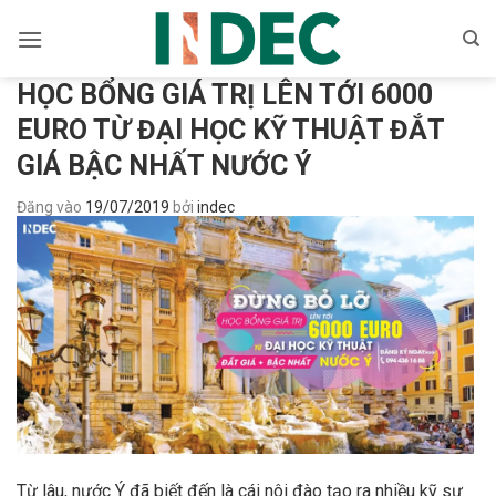
Bỏ
qua
nội
HỌC BỔNG GIÁ TRỊ LÊN TỚI 6000
dung
EURO TỪ ĐẠI HỌC KỸ THUẬT ĐẮT
GIÁ BẬC NHẤT NƯỚC Ý
Đăng vào
19/07/2019
bởi
indec
Từ lâu, nước Ý đã biết đến là cái nôi đào tạo ra nhiều kỹ sư