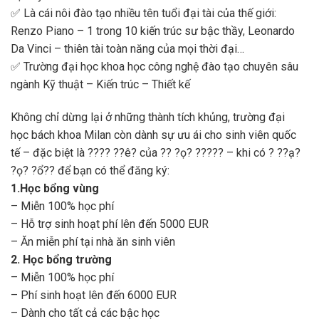
✅ Là cái nôi đào tạo nhiều tên tuổi đại tài của thế giới:
Renzo Piano – 1 trong 10 kiến trúc sư bậc thầy, Leonardo
Da Vinci – thiên tài toàn năng của mọi thời đại…
✅ Trường đại học khoa học công nghệ đào tạo chuyên sâu
ngành Kỹ thuật – Kiến trúc – Thiết kế
Không chỉ dừng lại ở những thành tích khủng, trường đại
học bách khoa Milan còn dành sự ưu ái cho sinh viên quốc
tế – đặc biệt là ???? ??ê? của ?? ?ọ? ????? – khi có ? ??ạ?
?ọ? ?ổ?? để bạn có thể đăng ký:
1.Học bổng vùng
– Miễn 100% học phí
– Hỗ trợ sinh hoạt phí lên đến 5000 EUR
– Ăn miễn phí tại nhà ăn sinh viên
2. Học bổng trường
– Miễn 100% học phí
– Phí sinh hoạt lên đến 6000 EUR
– Dành cho tất cả các bậc học