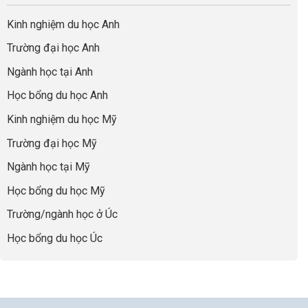
Cần
nghiệp
sơ
Hiểu
nhất
Làm:
du
đúng
Kinh nghiệm du học Anh
của
Biến
học
về
những
Giai
“Dày
nghề
Trường đại học Anh
cha
Đoạn
hoạt
và
mẹ
Chờ
động
ngành:
Ngành học tại Anh
thông
Visa
nhưng
Bí
thái
Thành
thiếu
quyết
Học bổng du học Anh
“Bước
năng
để
Đệm
lực”
Kinh nghiệm du học Mỹ
không
Vàng”
bao
Cất
Trường đại học Mỹ
giờ
Cánh
sợ
Ngành học tại Mỹ
chọn
sai
Học bổng du học Mỹ
sự
nghiệp
Trường/ngành học ở Úc
Học bổng du học Úc