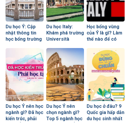
Du học Ý: Cập
Du học Italy:
Học bổng vùng
nhật thông tin
Khám phá trường
của Ý là gì? Làm
học bổng trường
Università
thế nào để có
Đại học Padova
Cattolica Del
thể xin thành
2024/2025 (Mới
Sacro Cuore
công học bổng
nhất)
vùng của Ý?
Du học Ý nên học
Du học Ý nên
Du học ở đâu? 9
ngành gì? Đã học
chọn ngành gì?
Quốc gia hấp dẫn
kiến trúc, phải
Top 5 ngành học
du học sinh nhất
học ở Ý!
hot nhất tại Ý
thế giới