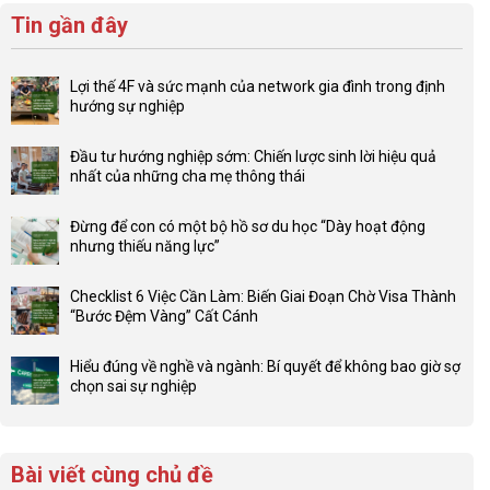
Tin gần đây
Lợi thế 4F và sức mạnh của network gia đình trong định
hướng sự nghiệp
Không
có
Đầu tư hướng nghiệp sớm: Chiến lược sinh lời hiệu quả
bình
nhất của những cha mẹ thông thái
luận
Không
ở
có
Lợi
Đừng để con có một bộ hồ sơ du học “Dày hoạt động
bình
thế
nhưng thiếu năng lực”
luận
4F
Không
ở
và
có
Đầu
Checklist 6 Việc Cần Làm: Biến Giai Đoạn Chờ Visa Thành
sức
bình
tư
“Bước Đệm Vàng” Cất Cánh
mạnh
luận
hướng
Không
của
ở
nghiệp
có
network
Đừng
Hiểu đúng về nghề và ngành: Bí quyết để không bao giờ sợ
sớm:
bình
gia
để
chọn sai sự nghiệp
Chiến
luận
đình
con
Không
lược
ở
trong
có
có
sinh
Checklist
định
một
bình
lời
6
hướng
bộ
luận
hiệu
Bài viết cùng chủ đề
Việc
sự
hồ
ở
quả