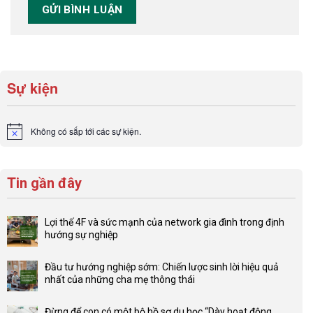
Sự kiện
Không có sắp tới các sự kiện.
Notice
Tin gần đây
Lợi thế 4F và sức mạnh của network gia đình trong định
hướng sự nghiệp
Không
có
Đầu tư hướng nghiệp sớm: Chiến lược sinh lời hiệu quả
bình
nhất của những cha mẹ thông thái
luận
Không
ở
có
Lợi
Đừng để con có một bộ hồ sơ du học “Dày hoạt động