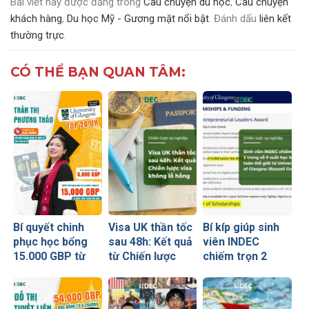
Bài viết này được đăng trong
Câu chuyện du học
,
Câu chuyện
khách hàng
,
Du học Mỹ - Gương mặt nổi bật
. Đánh dấu
liên kết
thường trực
.
CÓ THỂ BẠN QUAN TÂM:
Bí quyết chinh
Visa UK thần tốc
Bí kíp giúp sinh
phục học bổng
sau 48h: Kết quả
viên INDEC
15.000 GBP từ
từ Chiến lược
chiếm trọn 2
University of
visa không lỗ
trong số 9 suất
Glasgow của nữ
hổng
học bổng toàn
sinh Ngoại
thế giới từ