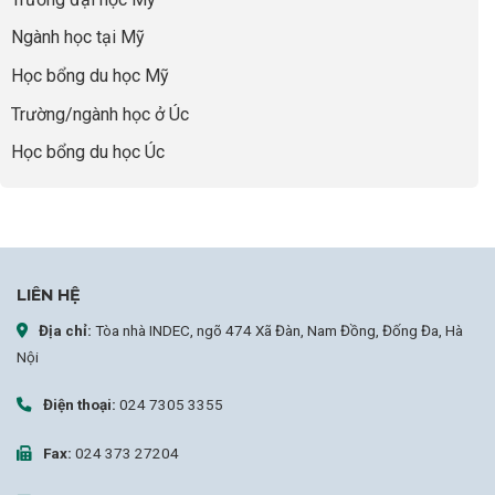
Cánh
sợ
Ngành học tại Mỹ
chọn
sai
Học bổng du học Mỹ
sự
nghiệp
Trường/ngành học ở Úc
Học bổng du học Úc
LIÊN HỆ
Địa chỉ:
Tòa nhà INDEC, ngõ 474 Xã Đàn, Nam Đồng, Đống Đa, Hà
Nội
Điện thoại:
024 7305 3355
Fax:
024 373 27204