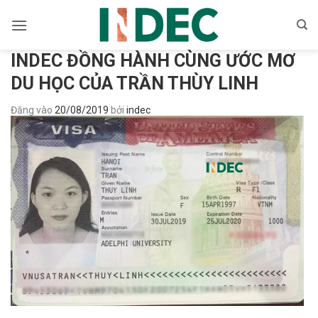
Bỏ
qua
nội
INDEC ĐỒNG HÀNH CÙNG ƯỚC MƠ
dung
DU HỌC CỦA TRẦN THÙY LINH
Đăng vào
20/08/2019
bởi
indec