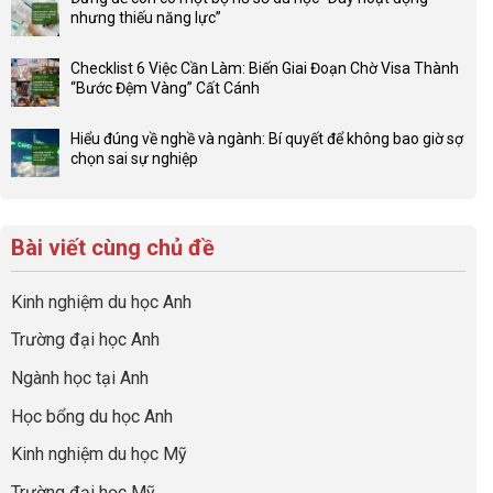
bình
thế
nhưng thiếu năng lực”
luận
4F
Không
ở
và
có
Đầu
Checklist 6 Việc Cần Làm: Biến Giai Đoạn Chờ Visa Thành
sức
bình
tư
“Bước Đệm Vàng” Cất Cánh
mạnh
luận
hướng
Không
của
ở
nghiệp
có
network
Đừng
Hiểu đúng về nghề và ngành: Bí quyết để không bao giờ sợ
sớm:
bình
gia
để
chọn sai sự nghiệp
Chiến
luận
đình
con
Không
lược
ở
trong
có
có
sinh
Checklist
định
một
bình
lời
6
hướng
bộ
luận
hiệu
Bài viết cùng chủ đề
Việc
sự
hồ
ở
quả
Cần
nghiệp
sơ
Hiểu
nhất
Làm:
du
đúng
Kinh nghiệm du học Anh
của
Biến
học
về
những
Giai
“Dày
nghề
Trường đại học Anh
cha
Đoạn
hoạt
và
mẹ
Chờ
động
ngành:
Ngành học tại Anh
thông
Visa
nhưng
Bí
thái
Thành
thiếu
quyết
Học bổng du học Anh
“Bước
năng
để
Đệm
lực”
Kinh nghiệm du học Mỹ
không
Vàng”
bao
Cất
Trường đại học Mỹ
giờ