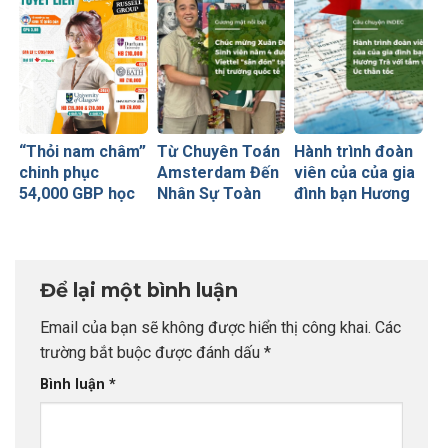
thương
University of
Glasgow
(Russell Group)
“Thỏi nam châm”
Từ Chuyên Toán
Hành trình đoàn
chinh phục
Amsterdam Đến
viên của của gia
54,000 GBP học
Nhân Sự Toàn
đình bạn Hương
bổng Russell
Cầu Tại Viettel
Trà với tấm visa
Group của sinh
Peru: Khi Đích
Úc thần tốc
viên INDEC
Đến Rõ Ràng
Tạo Nên Thành
Để lại một bình luận
Công Vượt Bậc
Email của bạn sẽ không được hiển thị công khai.
Các
trường bắt buộc được đánh dấu
*
Bình luận
*