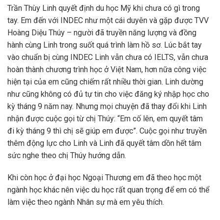
Trần Thùy Linh quyết định du học Mỹ khi chưa có gì trong
tay. Em đến với INDEC như một cái duyên và gặp được TVV
Hoàng Diệu Thúy – người đã truyền năng lượng và đồng
hành cùng Linh trong suốt quá trình làm hồ sơ. Lúc bắt tay
vào chuẩn bị cùng INDEC Linh vẫn chưa có IELTS, vẫn chưa
hoàn thành chương trình học ở Việt Nam, hơn nữa công việc
hiện tại của em cũng chiếm rất nhiều thời gian. Linh dường
như cũng không có đủ tự tin cho việc đăng ký nhập học cho
kỳ tháng 9 năm nay. Nhưng mọi chuyện đã thay đổi khi Linh
nhận được cuộc gọi từ chị Thúy: “Em cố lên, em quyết tâm
đi kỳ tháng 9 thì chị sẽ giúp em được”. Cuộc gọi như truyền
thêm động lực cho Linh và Linh đã quyết tâm dồn hết tâm
sức nghe theo chị Thúy hướng dẫn.
Khi còn học ở đại học Ngoại Thương em đã theo học một
ngành học khác nên việc du học rất quan trọng để em có thể
làm việc theo ngành Nhân sự mà em yêu thích.