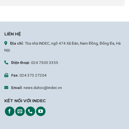
LIÊN HỆ
Địa chỉ:
Tòa nhà INDEC, ngõ 474 Xã Đàn, Nam Đồng, Đống Đa, Hà
Nội
Điện thoại:
024 7305 3355
Fax:
024 373 27204
Email:
news.duhoc@indec.vn
KẾT NỐI VỚI INDEC