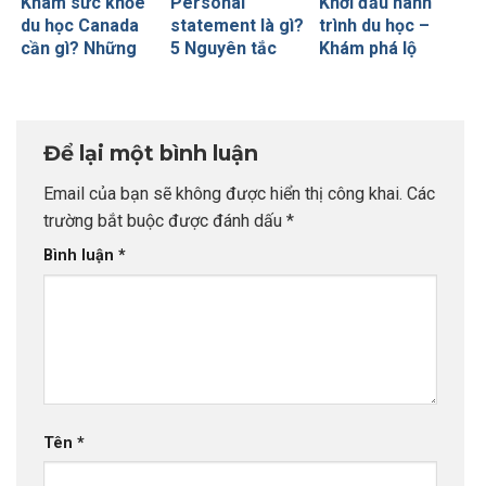
Khám sức khỏe
Personal
Khởi đầu hành
du học Canada
statement là gì?
trình du học –
cần gì? Những
5 Nguyên tắc
Khám phá lộ
lưu ý cần ghi nhớ
vàng để viết
trình từ A-Z
Personal
statement ấn
tượng
Để lại một bình luận
Email của bạn sẽ không được hiển thị công khai.
Các
trường bắt buộc được đánh dấu
*
Bình luận
*
Tên
*