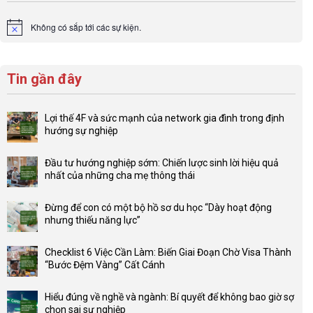
Không có sắp tới các sự kiện.
Notice
Tin gần đây
Lợi thế 4F và sức mạnh của network gia đình trong định
hướng sự nghiệp
Không
có
Đầu tư hướng nghiệp sớm: Chiến lược sinh lời hiệu quả
bình
nhất của những cha mẹ thông thái
luận
Không
ở
có
Lợi
Đừng để con có một bộ hồ sơ du học “Dày hoạt động
bình
thế
nhưng thiếu năng lực”
luận
4F
Không
ở
và
có
Đầu
Checklist 6 Việc Cần Làm: Biến Giai Đoạn Chờ Visa Thành
sức
bình
tư
“Bước Đệm Vàng” Cất Cánh
mạnh
luận
hướng
Không
của
ở
nghiệp
có
network
Đừng
Hiểu đúng về nghề và ngành: Bí quyết để không bao giờ sợ
sớm:
bình
gia
để
chọn sai sự nghiệp
Chiến