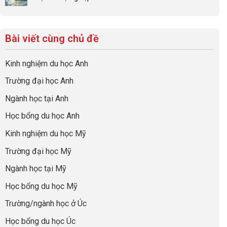
luận
đình
con
Không
lược
ở
trong
có
có
sinh
Checklist
định
một
bình
lời
6
hướng
bộ
luận
hiệu
Bài viết cùng chủ đề
Việc
sự
hồ
ở
quả
Cần
nghiệp
sơ
Hiểu
nhất
Làm:
du
đúng
Kinh nghiệm du học Anh
của
Biến
học
về
những
Giai
“Dày
nghề
Trường đại học Anh
cha
Đoạn
hoạt
và
mẹ
Chờ
động
ngành:
Ngành học tại Anh
thông
Visa
nhưng
Bí
thái
Thành
thiếu
quyết
Học bổng du học Anh
“Bước
năng
để
Đệm
lực”
Kinh nghiệm du học Mỹ
không
Vàng”
bao
Cất
Trường đại học Mỹ
giờ
Cánh
sợ
Ngành học tại Mỹ
chọn
sai
Học bổng du học Mỹ
sự
nghiệp
Trường/ngành học ở Úc
Học bổng du học Úc