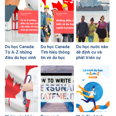
Du học Canada:
Du học Canada:
Du học nước nào
Từ A-Z những
Tìm hiểu thông
dễ định cư và
điều du học sinh
tin về du học
phát triển sự
cần biết về thuê
nghề Canada
nghiệp nhất thế
nhà tại Canada
giới?