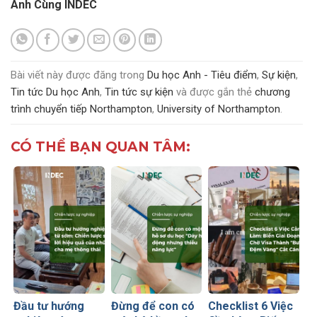
Anh Cùng INDEC
Bài viết này được đăng trong
Du học Anh - Tiêu điểm
,
Sự kiện
,
Tin tức Du học Anh
,
Tin tức sự kiện
và được gắn thẻ
chương
trình chuyển tiếp Northampton
,
University of Northampton
.
CÓ THỂ BẠN QUAN TÂM:
Đầu tư hướng
Đừng để con có
Checklist 6 Việc