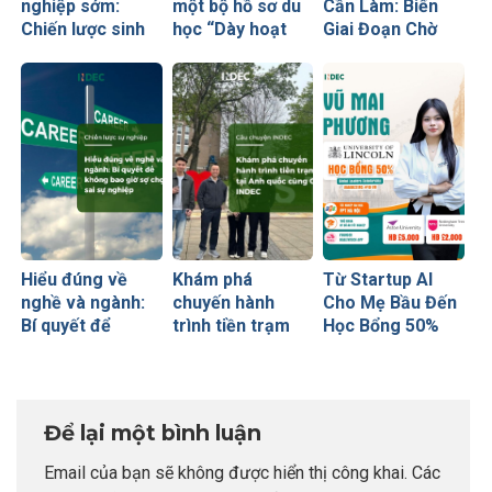
nghiệp sớm:
một bộ hồ sơ du
Cần Làm: Biến
Chiến lược sinh
học “Dày hoạt
Giai Đoạn Chờ
lời hiệu quả nhất
động nhưng
Visa Thành
của những cha
thiếu năng lực”
“Bước Đệm
mẹ thông thái
Vàng” Cất Cánh
Hiểu đúng về
Khám phá
Từ Startup AI
nghề và ngành:
chuyến hành
Cho Mẹ Bầu Đến
Bí quyết để
trình tiền trạm
Học Bổng 50%
không bao giờ sợ
Anh quốc cùng
Global Leaders
chọn sai sự
CEO INDEC
Tại Anh Quốc:
nghiệp
Chiến Lược Nâng
Tầm Hồ Sơ Từ
Để lại một bình luận
INDEC
Email của bạn sẽ không được hiển thị công khai.
Các