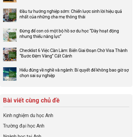
Không
có
Đầu tư hướng nghiệp sớm: Chiến lược sinh lời hiệu quả
bình
nhất của những cha mẹ thông thái
luận
Không
ở
có
Lợi
Đừng để con có một bộ hồ sơ du học “Dày hoạt động
bình
thế
nhưng thiếu năng lực”
luận
4F
Không
ở
và
có
Đầu
Checklist 6 Việc Cần Làm: Biến Giai Đoạn Chờ Visa Thành
sức
bình
tư
“Bước Đệm Vàng” Cất Cánh
mạnh
luận
hướng
Không
của
ở
nghiệp
có
network
Đừng
Hiểu đúng về nghề và ngành: Bí quyết để không bao giờ sợ
sớm:
bình
gia
để
chọn sai sự nghiệp
Chiến
luận
đình
con
Không
lược
ở
trong
có
có
sinh
Checklist
định
một
bình
lời
6
hướng
bộ
luận
hiệu
Bài viết cùng chủ đề
Việc
sự
hồ
ở
quả
Cần
nghiệp
sơ
Hiểu
nhất
Làm:
du
đúng
Kinh nghiệm du học Anh
của
Biến
học
về
những
Giai
“Dày
nghề
Trường đại học Anh
cha
Đoạn
hoạt
và
mẹ
Chờ
động
ngành:
Ngành học tại Anh