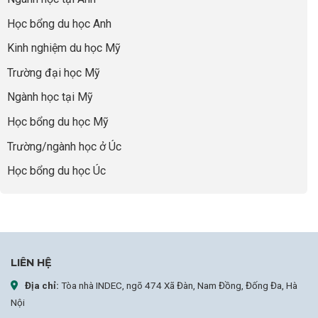
thông
Visa
nhưng
Bí
thái
Thành
thiếu
quyết
Học bổng du học Anh
“Bước
năng
để
Đệm
lực”
Kinh nghiệm du học Mỹ
không
Vàng”
bao
Cất
Trường đại học Mỹ
giờ
Cánh
sợ
Ngành học tại Mỹ
chọn
sai
Học bổng du học Mỹ
sự
nghiệp
Trường/ngành học ở Úc
Học bổng du học Úc
LIÊN HỆ
Địa chỉ:
Tòa nhà INDEC, ngõ 474 Xã Đàn, Nam Đồng, Đống Đa, Hà
Nội