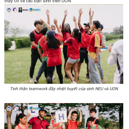
thầy cô và các bạn sinh viên UON.
Tinh thần teamwork đầy nhiệt huyết của sinh NEU và UON