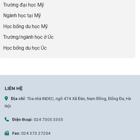
Global
Trường đại học Mỹ
Leaders
Tại
Ngành học tại Mỹ
Anh
Quốc:
Học bổng du học Mỹ
Chiến
Lược
Trường/ngành học ở Úc
Nâng
Tầm
Học bổng du học Úc
Hồ
Sơ
Từ
INDEC
LIÊN HỆ
Địa chỉ:
Tòa nhà INDEC, ngõ 474 Xã Đàn, Nam Đồng, Đống Đa, Hà
Nội
Điện thoại:
024 7305 3355
Fax:
024 373 27204