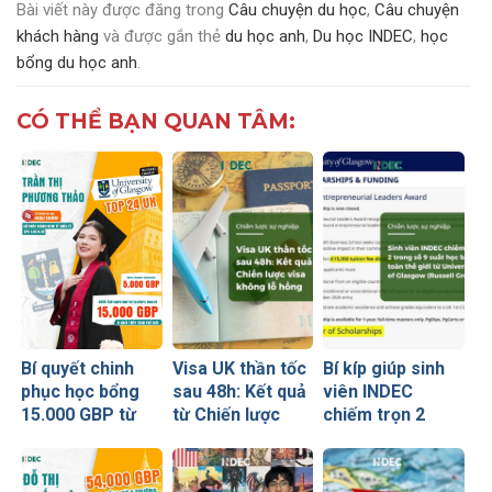
Bài viết này được đăng trong
Câu chuyện du học
,
Câu chuyện
khách hàng
và được gắn thẻ
du học anh
,
Du học INDEC
,
học
bổng du học anh
.
CÓ THỂ BẠN QUAN TÂM:
Bí quyết chinh
Visa UK thần tốc
Bí kíp giúp sinh
phục học bổng
sau 48h: Kết quả
viên INDEC
15.000 GBP từ
từ Chiến lược
chiếm trọn 2
University of
visa không lỗ
trong số 9 suất
Glasgow của nữ
hổng
học bổng toàn
sinh Ngoại
thế giới từ