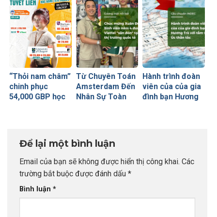
thương
University of
Glasgow
(Russell Group)
“Thỏi nam châm”
Từ Chuyên Toán
Hành trình đoàn
chinh phục
Amsterdam Đến
viên của của gia
54,000 GBP học
Nhân Sự Toàn
đình bạn Hương
bổng Russell
Cầu Tại Viettel
Trà với tấm visa
Group của sinh
Peru: Khi Đích
Úc thần tốc
viên INDEC
Đến Rõ Ràng
Tạo Nên Thành
Để lại một bình luận
Công Vượt Bậc
Email của bạn sẽ không được hiển thị công khai.
Các
trường bắt buộc được đánh dấu
*
Bình luận
*