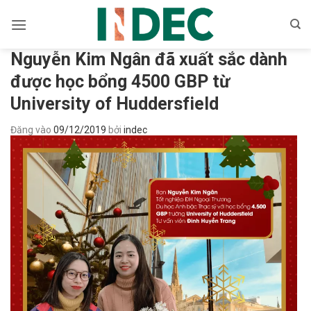
Bỏ
qua
nội
Nguyễn Kim Ngân đã xuất sắc dành
dung
được học bổng 4500 GBP từ
University of Huddersfield
Đăng vào
09/12/2019
bởi
indec