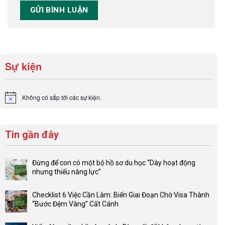
Sự kiện
Không có sắp tới các sự kiện.
Notice
Tin gần đây
Đừng để con có một bộ hồ sơ du học “Dày hoạt động
nhưng thiếu năng lực”
Không
có
Checklist 6 Việc Cần Làm: Biến Giai Đoạn Chờ Visa Thành
bình
“Bước Đệm Vàng” Cất Cánh
luận
Không
ở
có
Đừng