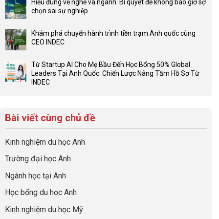
Hiểu đúng về nghề và ngành: Bí quyết để không bao giờ sợ
bình
để
chọn sai sự nghiệp
luận
con
Không
ở
có
có
Checklist
Khám phá chuyến hành trình tiền trạm Anh quốc cùng
một
bình
6
CEO INDEC
bộ
luận
Việc
Không
hồ
ở
Cần
có
sơ
Hiểu
Từ Startup AI Cho Mẹ Bầu Đến Học Bổng 50% Global
Làm:
bình
du
đúng
Leaders Tại Anh Quốc: Chiến Lược Nâng Tầm Hồ Sơ Từ
Biến
luận
học
về
INDEC
Giai
ở
“Dày
nghề
Không
Đoạn
Khám
hoạt
và
có
Chờ
phá
động
ngành:
bình
Visa
chuyến
nhưng
Bí
Bài viết cùng chủ đề
luận
Thành
hành
thiếu
quyết
ở
“Bước
trình
năng
để
Từ
Đệm
tiền
lực”
Kinh nghiệm du học Anh
không
Startup
Vàng”
trạm
bao
AI
Cất
Anh
Trường đại học Anh
giờ
Cho
Cánh
quốc
sợ
Mẹ
cùng
Ngành học tại Anh
chọn
Bầu
CEO
sai
Đến
INDEC
Học bổng du học Anh
sự
Học
nghiệp
Bổng
Kinh nghiệm du học Mỹ
50%