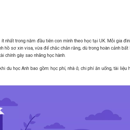
 ít nhất trong năm đầu tiên con mình theo học tại UK. Mỗi gia đì
 hồ sơ xin visa, vừa để chắc chắn rằng, dù trong hoàn cảnh bất l
tài chính gây sao nhãng học hành.
hi du học Anh bao gồm: học phí, nhà ở, chi phí ăn uống, tài liệu 