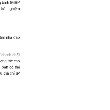
ng bình 8GBP
 trải nghiệm
 tìm nhà đáp
K nhanh nhất
ương tác cao
, bạn có thể
u địa chỉ uy