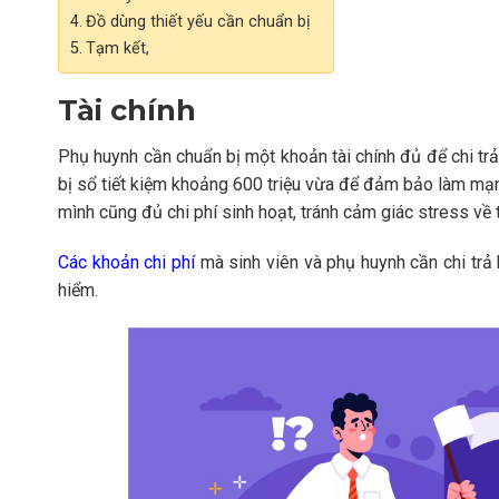
Đồ dùng thiết yếu cần chuẩn bị
Tạm kết,
Tài chính
Phụ huynh cần chuẩn bị một khoản tài chính đủ để chi trả
bị sổ tiết kiệm khoảng 600 triệu vừa để đảm bảo làm mạnh
mình cũng đủ chi phí sinh hoạt, tránh cảm giác stress về 
Các khoản chi phí
mà sinh viên và phụ huynh cần chi trả k
hiểm.