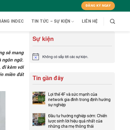
ĐĂNG KÝ NGAY
HÀNG INDEC
TIN TỨC – SỰ KIỆN
LIÊN HỆ
Sự kiện
sống sẽ mang
Không có sắp tới các sự kiện.
Notice
và ngôn ngữ.
 đi kèm với
ến miền đất
Tin gần đây
Lợi thế 4F và sức mạnh của
network gia đình trong định hướng
sự nghiệp
Không
có
Đầu tư hướng nghiệp sớm: Chiến
bình
lược sinh lời hiệu quả nhất của
luận
những cha mẹ thông thái