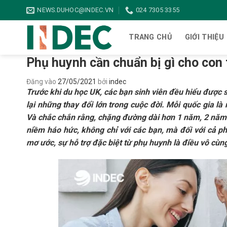
Bỏ
NEWS.DUHOC@INDEC.VN
024 7305 3355
qua
nội
TRANG CHỦ
GIỚI THIỆU
dung
Phụ huynh cần chuẩn bị gì cho con 
Đăng vào
27/05/2021
bởi
indec
Trước khi du học UK, các bạn sinh viên đều hiểu được s
lại những thay đổi lớn trong cuộc đời. Mỗi quốc gia là
Và chắc chắn rằng, chặng đường dài hơn 1 năm, 2 năm h
niềm háo hức, không chỉ với các bạn, mà đối với cả p
mơ ước, sự hỗ trợ đặc biệt từ phụ huynh là điều vô cùn