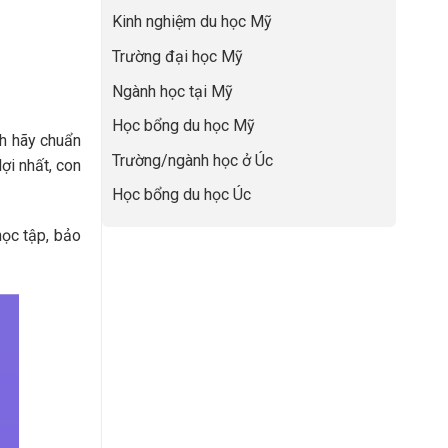
lực”
Đệm
để
Kinh nghiệm du học Mỹ
Vàng”
không
Cất
bao
Trường đại học Mỹ
Cánh
giờ
sợ
Ngành học tại Mỹ
chọn
sai
Học bổng du học Mỹ
sự
nh hãy chuẩn
nghiệp
Trường/ngành học ở Úc
ợi nhất, con
Học bổng du học Úc
học tập, bảo