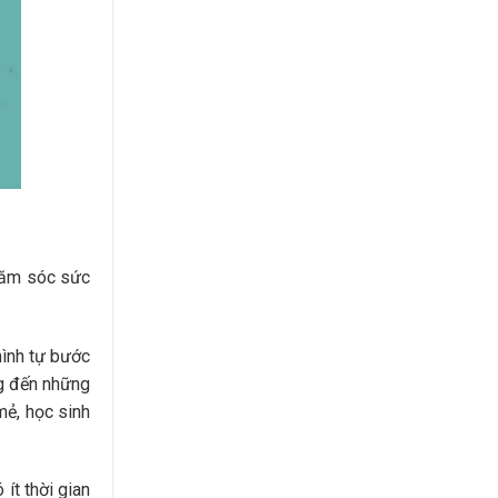
chăm sóc sức
mình tự bước
ng đến những
mẻ, học sinh
 ít thời gian