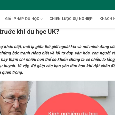
GIẢI PHÁP DU HỌC
CHIẾN LƯỢC SỰ NGHIỆP
KHÁCH 
trước khi du học UK?
ự khác biệt, mới lạ giữa thế giới ngoài kia và nơi mình đang 
 những bức tranh riêng biệt về lối tư duy, văn hóa, con người 
ay thậm chí nhiều hơn thế sẽ khiến chúng ta có nhiều lo lắng,
hụ huynh.
Vì vậy, để giúp các bạn yên tâm hơn khi đặt chân đ
g quan trọng.