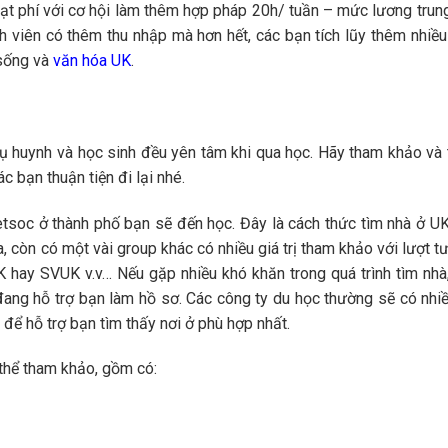
hoạt phí với cơ hội làm thêm hợp pháp 20h/ tuần – mức lương tru
 viên có thêm thu nhập mà hơn hết, các bạn tích lũy thêm nhiều
 sống và
văn hóa UK
.
hụ huynh và học sinh đều yên tâm khi qua học. Hãy tham khảo và
c bạn thuận tiện đi lại nhé.
tsoc ở thành phố bạn sẽ đến học. Đây là cách thức tìm nhà ở U
, còn có một vài group khác có nhiều giá trị tham khảo với lượt t
 hay SVUK v.v… Nếu gặp nhiều khó khăn trong quá trình tìm nhà
ang hỗ trợ bạn làm hồ sơ. Các công ty du học thường sẽ có nhiề
 để hỗ trợ bạn tìm thấy nơi ở phù hợp nhất.
 thể tham khảo, gồm có: