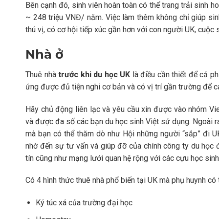
Bên cạnh đó, sinh viên hoàn toàn có thể trang trải sinh 
~ 248 triệu VNĐ/ năm. Việc làm thêm không chỉ giúp sinh
thú vị, có cơ hội tiếp xúc gần hơn với con người UK, cuộc
Nhà ở
Thuê nhà
trước khi du học UK
là điều cần thiết để cả p
ứng được đủ tiện nghi cơ bản và có vị trí gần trường để cá
Hãy chủ động liên lạc và yêu cầu xin được vào nhóm Vie
và được đa số các bạn du học sinh Việt sử dụng. Ngoài ra
mà bạn có thể thăm dò như Hội những người “sắp” đi UK
nhờ đến sự tư vấn và giúp đỡ của chính công ty du học đ
tín cũng như mạng lưới quan hệ rộng với các cựu học sinh
Có 4 hình thức thuê nhà phổ biến tại UK mà phụ huynh có
Ký túc xá của trường đại học