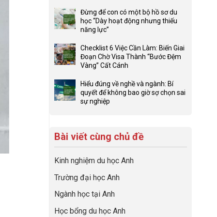
ở
Không
Lợi
có
Đừng để con có một bộ hồ sơ du
thế
bình
học “Dày hoạt động nhưng thiếu
4F
luận
năng lực”
và
ở
Không
sức
Đầu
có
Checklist 6 Việc Cần Làm: Biến Giai
mạnh
tư
bình
Đoạn Chờ Visa Thành “Bước Đệm
của
hướng
luận
Vàng” Cất Cánh
network
nghiệp
ở
Không
gia
sớm:
Đừng
có
Hiểu đúng về nghề và ngành: Bí
đình
Chiến
để
bình
quyết để không bao giờ sợ chọn sai
trong
lược
con
luận
sự nghiệp
định
sinh
có
ở
Không
hướng
lời
một
Checklist
có
sự
hiệu
bộ
6
bình
nghiệp
quả
hồ
Việc
Bài viết cùng chủ đề
luận
nhất
sơ
Cần
ở
của
du
Làm:
Hiểu
những
học
Kinh nghiệm du học Anh
Biến
đúng
cha
“Dày
Giai
về
mẹ
Trường đại học Anh
hoạt
Đoạn
nghề
thông
động
Chờ
và
thái
Ngành học tại Anh
nhưng
Visa
ngành:
thiếu
Thành
Bí
Học bổng du học Anh
năng
“Bước
quyết