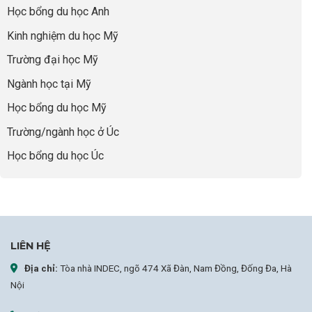
thái
Thành
thiếu
quyết
Học bổng du học Anh
“Bước
năng
để
Đệm
lực”
Kinh nghiệm du học Mỹ
không
Vàng”
bao
Cất
Trường đại học Mỹ
giờ
Cánh
sợ
Ngành học tại Mỹ
chọn
sai
Học bổng du học Mỹ
sự
nghiệp
Trường/ngành học ở Úc
Học bổng du học Úc
LIÊN HỆ
Địa chỉ:
Tòa nhà INDEC, ngõ 474 Xã Đàn, Nam Đồng, Đống Đa, Hà
Nội