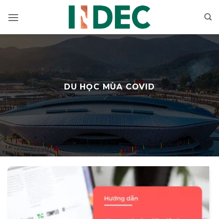
Bỏ
qua
nội
dung
DU HỌC MÙA COVID