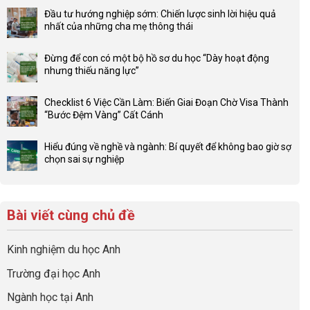
có
Đầu tư hướng nghiệp sớm: Chiến lược sinh lời hiệu quả
bình
nhất của những cha mẹ thông thái
luận
Không
ở
có
Lợi
Đừng để con có một bộ hồ sơ du học “Dày hoạt động
bình
thế
nhưng thiếu năng lực”
luận
4F
Không
ở
và
có
Đầu
Checklist 6 Việc Cần Làm: Biến Giai Đoạn Chờ Visa Thành
sức
bình
tư
“Bước Đệm Vàng” Cất Cánh
mạnh
luận
hướng
Không
của
ở
nghiệp
có
network
Đừng
Hiểu đúng về nghề và ngành: Bí quyết để không bao giờ sợ
sớm:
bình
gia
để
chọn sai sự nghiệp
Chiến
luận
đình
con
Không
lược
ở
trong
có
có
sinh
Checklist
định
một
bình
lời
6
hướng
bộ
luận
hiệu
Bài viết cùng chủ đề
Việc
sự
hồ
ở
quả
Cần
nghiệp
sơ
Hiểu
nhất
Làm:
du
đúng
Kinh nghiệm du học Anh
của
Biến
học
về
những
Giai
“Dày
nghề
Trường đại học Anh
cha
Đoạn
hoạt
và
mẹ
Chờ
động
ngành:
Ngành học tại Anh
thông
Visa
nhưng
Bí