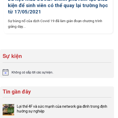
kiện để sinh viên có thể quay lại trường học
từ 17/05/2021
Sự bùng nổ của dịch Covid 19 đã làm gián đoạn chương trình
giảng dạy....
Sự kiện
Không có sắp tới các sự kiện.
Notice
Tin gần đây
Lợi thế 4F và sức mạnh của network gia đình trong định
hướng sự nghiệp
Không