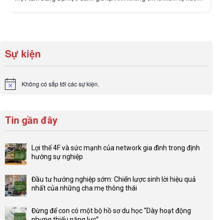
Sự kiện
Không có sắp tới các sự kiện.
Notice
Tin gần đây
Lợi thế 4F và sức mạnh của network gia đình trong định
hướng sự nghiệp
Không
có
Đầu tư hướng nghiệp sớm: Chiến lược sinh lời hiệu quả
bình
nhất của những cha mẹ thông thái
luận
Không
ở
có
Lợi
Đừng để con có một bộ hồ sơ du học “Dày hoạt động
bình
thế
nhưng thiếu năng lực”