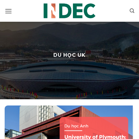
Bỏ
qua
nội
dung
DU HỌC UK