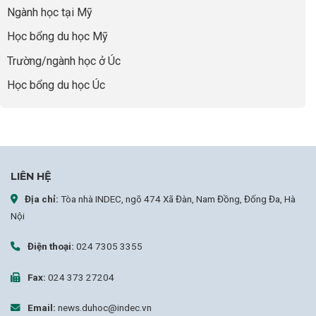
sợ
Ngành học tại Mỹ
chọn
sai
Học bổng du học Mỹ
sự
nghiệp
Trường/ngành học ở Úc
Học bổng du học Úc
LIÊN HỆ
Địa chỉ:
Tòa nhà INDEC, ngõ 474 Xã Đàn, Nam Đồng, Đống Đa, Hà
Nội
Điện thoại:
024 7305 3355
Fax:
024 373 27204
Email:
news.duhoc@indec.vn