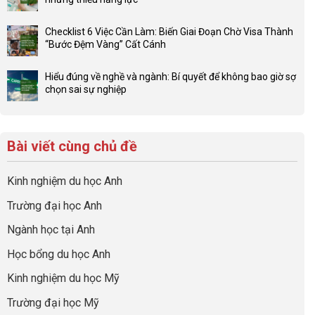
luận
4F
Không
ở
và
có
Đầu
Checklist 6 Việc Cần Làm: Biến Giai Đoạn Chờ Visa Thành
sức
bình
tư
“Bước Đệm Vàng” Cất Cánh
mạnh
luận
hướng
Không
của
ở
nghiệp
có
network
Đừng
Hiểu đúng về nghề và ngành: Bí quyết để không bao giờ sợ
sớm:
bình
gia
để
chọn sai sự nghiệp
Chiến
luận
đình
con
Không
lược
ở
trong
có
có
sinh
Checklist
định
một
bình
lời
6
hướng
bộ
luận
hiệu
Bài viết cùng chủ đề
Việc
sự
hồ
ở
quả
Cần
nghiệp
sơ
Hiểu
nhất
Làm:
du
đúng
Kinh nghiệm du học Anh
của
Biến
học
về
những
Giai
“Dày
nghề
Trường đại học Anh
cha
Đoạn
hoạt
và
mẹ
Chờ
động
ngành:
Ngành học tại Anh
thông
Visa
nhưng
Bí
thái
Thành
thiếu
quyết
Học bổng du học Anh
“Bước
năng
để
Đệm
lực”
Kinh nghiệm du học Mỹ
không
Vàng”
bao
Cất
Trường đại học Mỹ
giờ
Cánh