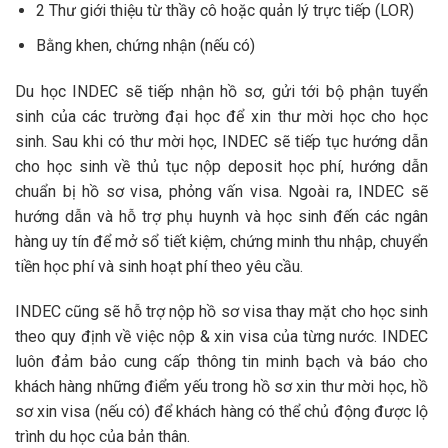
2 Thư giới thiệu từ thầy cô hoặc quản lý trực tiếp (LOR)
Bằng khen, chứng nhận (nếu có)
Du học INDEC sẽ tiếp nhận hồ sơ, gửi tới bộ phận tuyển
sinh của các trường đại học để xin thư mời học cho học
sinh. Sau khi có thư mời học, INDEC sẽ tiếp tục hướng dẫn
cho học sinh về thủ tục nộp deposit học phí, hướng dẫn
chuẩn bị hồ sơ visa, phỏng vấn visa. Ngoài ra, INDEC sẽ
hướng dẫn và hỗ trợ phụ huynh và học sinh đến các ngân
hàng uy tín để mở sổ tiết kiệm, chứng minh thu nhập, chuyển
tiền học phí và sinh hoạt phí theo yêu cầu.
INDEC cũng sẽ hỗ trợ nộp hồ sơ visa thay mặt cho học sinh
theo quy định về việc nộp & xin visa của từng nước. INDEC
luôn đảm bảo cung cấp thông tin minh bạch và báo cho
khách hàng những điểm yếu trong hồ sơ xin thư mời học, hồ
sơ xin visa (nếu có) để khách hàng có thể chủ động được lộ
trình du học của bản thân.