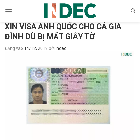
Bỏ
qua
nội
XIN VISA ANH QUỐC CHO CẢ GIA
dung
ĐÌNH DÙ BỊ MẤT GIẤY TỜ
Đăng vào
14/12/2018
bởi
indec