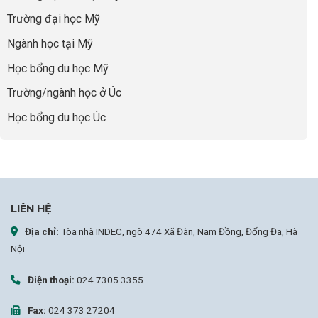
bao
Cất
Trường đại học Mỹ
giờ
Cánh
sợ
Ngành học tại Mỹ
chọn
sai
Học bổng du học Mỹ
sự
nghiệp
Trường/ngành học ở Úc
Học bổng du học Úc
LIÊN HỆ
Địa chỉ:
Tòa nhà INDEC, ngõ 474 Xã Đàn, Nam Đồng, Đống Đa, Hà
Nội
Điện thoại:
024 7305 3355
Fax:
024 373 27204