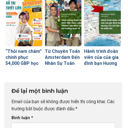
sinh Ngoại
thế giới từ
thương
University of
Glasgow
(Russell Group)
“Thỏi nam châm”
Từ Chuyên Toán
Hành trình đoàn
chinh phục
Amsterdam Đến
viên của của gia
54,000 GBP học
Nhân Sự Toàn
đình bạn Hương
bổng Russell
Cầu Tại Viettel
Trà với tấm visa
Group của sinh
Peru: Khi Đích
Úc thần tốc
viên INDEC
Đến Rõ Ràng
Tạo Nên Thành
Để lại một bình luận
Công Vượt Bậc
Email của bạn sẽ không được hiển thị công khai.
Các
trường bắt buộc được đánh dấu
*
Bình luận
*