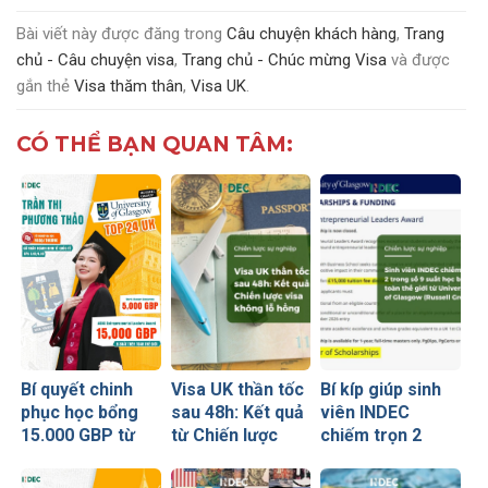
Bài viết này được đăng trong
Câu chuyện khách hàng
,
Trang
chủ - Câu chuyện visa
,
Trang chủ - Chúc mừng Visa
và được
gắn thẻ
Visa thăm thân
,
Visa UK
.
CÓ THỂ BẠN QUAN TÂM:
Bí quyết chinh
Visa UK thần tốc
Bí kíp giúp sinh
phục học bổng
sau 48h: Kết quả
viên INDEC
15.000 GBP từ
từ Chiến lược
chiếm trọn 2
University of
visa không lỗ
trong số 9 suất
Glasgow của nữ
hổng
học bổng toàn