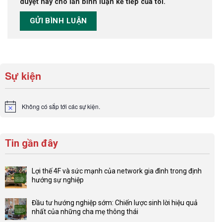
duyệt này cho lần bình luận kế tiếp của tôi.
Sự kiện
Không có sắp tới các sự kiện.
Notice
Tin gần đây
Lợi thế 4F và sức mạnh của network gia đình trong định
hướng sự nghiệp
Không
có
Đầu tư hướng nghiệp sớm: Chiến lược sinh lời hiệu quả
bình
nhất của những cha mẹ thông thái
luận
Không