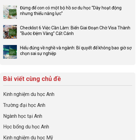
ở
có
Lợi
Đừng để con có một bộ hồ sơ du học “Dày hoạt động
bình
thế
nhưng thiếu năng lực”
luận
4F
Không
ở
và
có
Đầu
Checklist 6 Việc Cần Làm: Biến Giai Đoạn Chờ Visa Thành
sức
bình
tư
“Bước Đệm Vàng” Cất Cánh
mạnh
luận
hướng
Không
của
ở
nghiệp
có
network
Đừng
Hiểu đúng về nghề và ngành: Bí quyết để không bao giờ sợ
sớm:
bình
gia
để
chọn sai sự nghiệp
Chiến
luận
đình
con
Không
lược
ở
trong
có
có
sinh
Checklist
định
một
bình
lời
6
hướng
bộ
luận
hiệu
Bài viết cùng chủ đề
Việc
sự
hồ
ở
quả
Cần
nghiệp
sơ
Hiểu
nhất
Làm:
du
đúng
Kinh nghiệm du học Anh
của
Biến
học
về
những
Giai
“Dày
nghề
Trường đại học Anh
cha
Đoạn
hoạt
và
mẹ
Chờ
động
ngành:
Ngành học tại Anh
thông
Visa
nhưng
Bí
thái
Thành
thiếu
quyết
Học bổng du học Anh
“Bước
năng
để
Đệm
lực”
Kinh nghiệm du học Mỹ
không
Vàng”