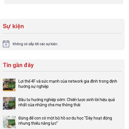
Sự kiện
Không có sắp tới các sự kiện.
Notice
Tin gần đây
Lợi thế 4F và sức mạnh của network gia đình trong định
hướng sự nghiệp
Không
có
Đầu tư hướng nghiệp sớm: Chiến lược sinh lời hiệu quả
bình
nhất của những cha mẹ thông thái
luận
Không
ở
có
Lợi
Đừng để con có một bộ hồ sơ du học “Dày hoạt động
bình
thế
nhưng thiếu năng lực”
luận
4F
Không