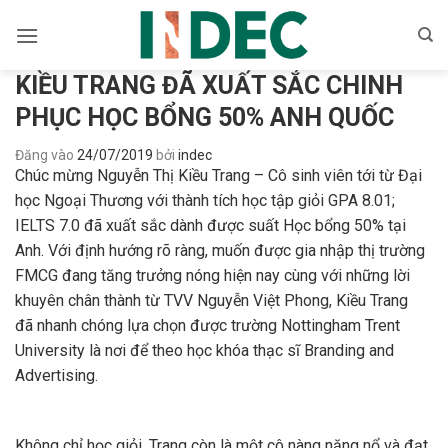
Bỏ
qua
nội
KIỀU TRANG ĐÃ XUẤT SẮC CHINH
dung
PHỤC HỌC BỔNG 50% ANH QUỐC
Đăng vào
24/07/2019
bởi
indec
Chúc mừng Nguyễn Thị Kiều Trang – Cô sinh viên tới từ Đại
học Ngoại Thương với thành tích học tập giỏi GPA 8.01;
IELTS 7.0 đã xuất sắc dành được suất Học bổng 50% tại
Anh. Với định hướng rõ ràng, muốn được gia nhập thị trường
FMCG đang tăng trưởng nóng hiện nay cùng với những lời
khuyên chân thành từ TVV Nguyễn Việt Phong, Kiều Trang
đã nhanh chóng lựa chọn được trường Nottingham Trent
University là nơi để theo học khóa thạc sĩ Branding and
Advertising.
Không chỉ học giỏi, Trang còn là một cô nàng năng nổ và đạt