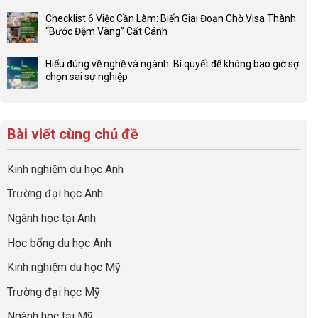
ở
và
có
Đầu
Checklist 6 Việc Cần Làm: Biến Giai Đoạn Chờ Visa Thành
sức
bình
tư
“Bước Đệm Vàng” Cất Cánh
mạnh
luận
hướng
Không
của
ở
nghiệp
có
network
Đừng
Hiểu đúng về nghề và ngành: Bí quyết để không bao giờ sợ
sớm:
bình
gia
để
chọn sai sự nghiệp
Chiến
luận
đình
con
Không
lược
ở
trong
có
có
sinh
Checklist
định
một
bình
lời
6
hướng
bộ
luận
hiệu
Bài viết cùng chủ đề
Việc
sự
hồ
ở
quả
Cần
nghiệp
sơ
Hiểu
nhất
Làm:
du
đúng
Kinh nghiệm du học Anh
của
Biến
học
về
những
Giai
“Dày
nghề
Trường đại học Anh
cha
Đoạn
hoạt
và
mẹ
Chờ
động
ngành:
Ngành học tại Anh
thông
Visa
nhưng
Bí
thái
Thành
thiếu
quyết
Học bổng du học Anh
“Bước
năng
để
Đệm
lực”
Kinh nghiệm du học Mỹ
không
Vàng”
bao
Cất
Trường đại học Mỹ
giờ
Cánh
sợ
Ngành học tại Mỹ
chọn