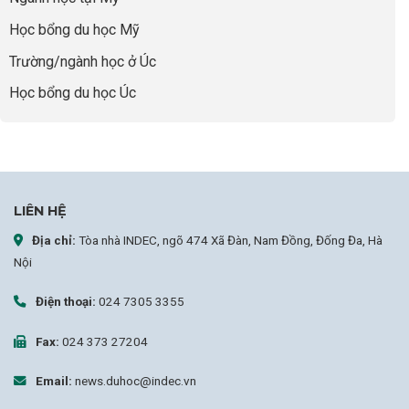
sai
Học bổng du học Mỹ
sự
nghiệp
Trường/ngành học ở Úc
Học bổng du học Úc
LIÊN HỆ
Địa chỉ:
Tòa nhà INDEC, ngõ 474 Xã Đàn, Nam Đồng, Đống Đa, Hà
Nội
Điện thoại:
024 7305 3355
Fax:
024 373 27204
Email:
news.duhoc@indec.vn