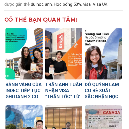
được gắn thẻ
du học anh
,
Học bổng 50%
,
visa
,
Visa UK
.
CÓ THỂ BẠN QUAN TÂM:
BẢNG VÀNG CỦA
TRẦN ANH TUẤN
ĐỖ QUỲNH LAM
INDEC TIẾP TỤC
NHẬN VISA
CÔ BÉ XUẤT
GHI DANH 2 CÔ
"THẦN TỐC" TỪ
SẮC NHẬN HỌC
GÁI VỪA XINH
CANADA
BỔNG 30,000
VỪA GIỎI ĐÃ
USD TỪ 3
DÀNH ĐƯỢC
TRƯỜNG ĐẠI
NHỮNG SUẤT
HỌC HÀNG ĐẦU
HỌC BỔNG GIÁ
TẠI MỸ