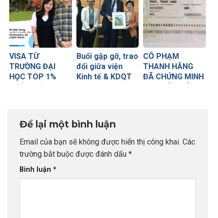
TRỊ
VISA TỪ
Buổi gặp gỡ, trao
CÔ PHẠM
TRƯỜNG ĐẠI
đổi giữa viện
THANH HẰNG
HỌC TOP 1%
Kinh tế & KDQT
ĐÃ CHỨNG MINH
NƯỚC MỸ
trường ĐH Ngoại
CHO CÂU NÓI
Thương, ĐH
KHÔNG BAO GIỜ
Huddersfield và
LÀ QUÁ MUỘN
du học INDEC
ĐỂ DU HỌC
Để lại một bình luận
Email của bạn sẽ không được hiển thị công khai.
Các
trường bắt buộc được đánh dấu
*
Bình luận
*