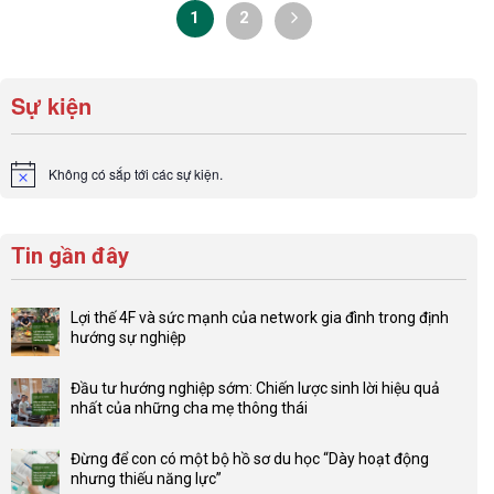
1
2
Sự kiện
Không có sắp tới các sự kiện.
Notice
Tin gần đây
Lợi thế 4F và sức mạnh của network gia đình trong định
hướng sự nghiệp
Không
có
Đầu tư hướng nghiệp sớm: Chiến lược sinh lời hiệu quả
bình
nhất của những cha mẹ thông thái
luận
Không
ở
có
Lợi
Đừng để con có một bộ hồ sơ du học “Dày hoạt động
bình
thế
nhưng thiếu năng lực”
luận
4F