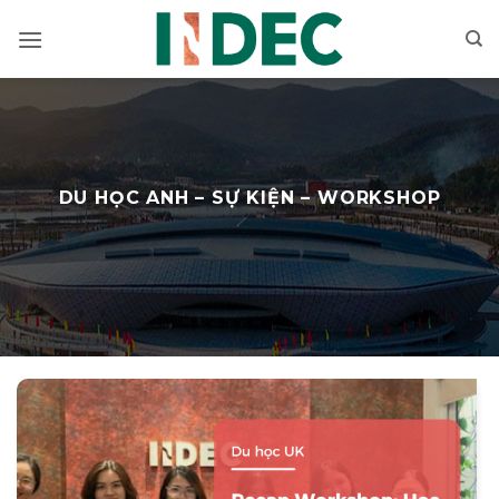
Bỏ
qua
nội
dung
DU HỌC ANH – SỰ KIỆN – WORKSHOP