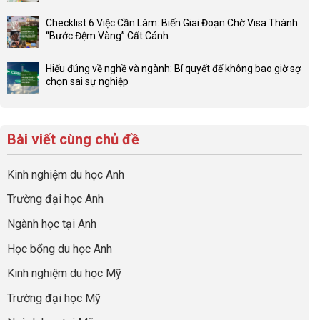
Không
ở
và
có
Đầu
Checklist 6 Việc Cần Làm: Biến Giai Đoạn Chờ Visa Thành
sức
bình
tư
“Bước Đệm Vàng” Cất Cánh
mạnh
luận
hướng
Không
của
ở
nghiệp
có
network
Đừng
Hiểu đúng về nghề và ngành: Bí quyết để không bao giờ sợ
sớm:
bình
gia
để
chọn sai sự nghiệp
Chiến
luận
đình
con
Không
lược
ở
trong
có
có
sinh
Checklist
định
một
bình
lời
6
hướng
bộ
luận
hiệu
Bài viết cùng chủ đề
Việc
sự
hồ
ở
quả
Cần
nghiệp
sơ
Hiểu
nhất
Làm:
du
đúng
Kinh nghiệm du học Anh
của
Biến
học
về
những
Giai
“Dày
nghề
Trường đại học Anh
cha
Đoạn
hoạt
và
mẹ
Chờ
động
ngành:
Ngành học tại Anh
thông
Visa
nhưng
Bí
thái
Thành
thiếu
quyết
Học bổng du học Anh
“Bước
năng
để
Đệm
lực”
Kinh nghiệm du học Mỹ
không
Vàng”
bao
Cất
Trường đại học Mỹ
giờ
Cánh
sợ