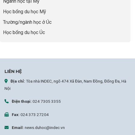
Ngành học tại Mỹ
chọn
sai
Học bổng du học Mỹ
sự
nghiệp
Trường/ngành học ở Úc
Học bổng du học Úc
LIÊN HỆ
Địa chỉ:
Tòa nhà INDEC, ngõ 474 Xã Đàn, Nam Đồng, Đống Đa, Hà
Nội
Điện thoại:
024 7305 3355
Fax:
024 373 27204
Email:
news.duhoc@indec.vn