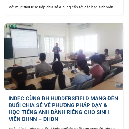
Với mục tiêu trực tiếp chia sẻ & cung cấp tới các bạn sinh viên....
INDEC CÙNG ĐH HUDDERSFIELD MANG ĐẾN
BUỔI CHIA SẺ VỀ PHƯƠNG PHÁP DẠY &
HỌC TIẾNG ANH DÀNH RIÊNG CHO SINH
VIÊN ĐHNN – ĐHĐN
Ngày 29/11 vừa qua, ĐH Huddersfield phối hợp cùng ĐH Ngoại