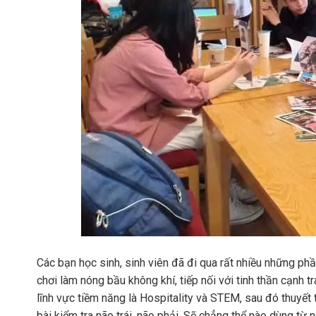
Các bạn học sinh, sinh viên đã đi qua rất nhiều những phầ
chơi làm nóng bầu không khí, tiếp nối với tinh thần cạnh 
lĩnh vực tiềm năng là Hospitality và STEM, sau đó thuyết 
bài kiểm tra não trái, não phải. Sẽ chẳng thể nào dùng từ