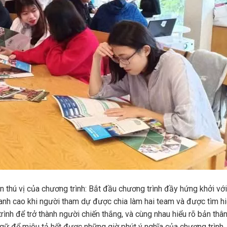
n thú vị của chương trình: Bắt đầu chương trình đầy hứng khởi với
tranh cao khi người tham dự được chia làm hai team và được tìm hi
trình để trở thành người chiến thắng, và cùng nhau hiểu rõ bản thâ
 ngữ để miêu tả hết được những giờ phút ý nghĩa của chương trình,