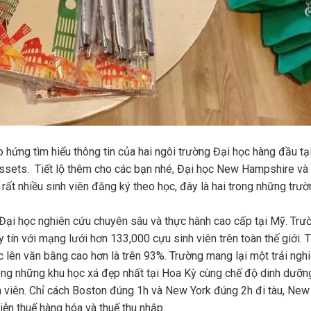
ào hứng tìm hiểu thông tin của hai ngôi trường Đại học hàng đầu tạ
ssets. Tiết lộ thêm cho các bạn nhé, Đại học New Hampshire và
t nhiều sinh viên đăng ký theo học, đây là hai trong những trườ
ại học nghiên cứu chuyên sâu và thực hành cao cấp tại Mỹ. Trư
tín với mạng lưới hơn 133,000 cựu sinh viên trên toàn thế giới. T
học lên văn bằng cao hơn là trên 93%. Trường mang lại một trải ng
rong những khu học xá đẹp nhất tại Hoa Kỳ cùng chế độ dinh dưỡn
nh viên. Chỉ cách Boston đúng 1h và New York đúng 2h đi tàu, Ne
ễn thuế hàng hóa và thuế thu nhập.