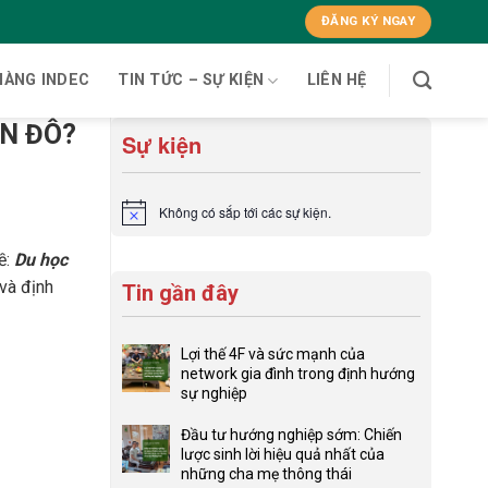
ĐĂNG KÝ NGAY
HÀNG INDEC
TIN TỨC – SỰ KIỆN
LIÊN HỆ
N ĐÔ?
Sự kiện
Không có sắp tới các sự kiện.
Notice
ề:
Du học
và định
Tin gần đây
Lợi thế 4F và sức mạnh của
network gia đình trong định hướng
sự nghiệp
Không
có
Đầu tư hướng nghiệp sớm: Chiến
bình
lược sinh lời hiệu quả nhất của
luận
những cha mẹ thông thái