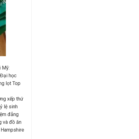
i Mỹ:
 Đại học
ng lọt Top
ờng xếp thứ
ỷ lệ sinh
hiệm đẳng
g và đồ ăn
w Hampshire