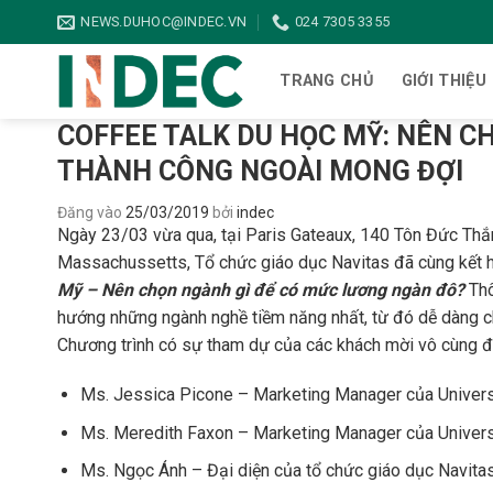
Bỏ
NEWS.DUHOC@INDEC.VN
024 7305 3355
qua
nội
TRANG CHỦ
GIỚI THIỆU
dung
COFFEE TALK DU HỌC MỸ: NÊN C
THÀNH CÔNG NGOÀI MONG ĐỢI
Đăng vào
25/03/2019
bởi
indec
Ngày 23/03 vừa qua, tại Paris Gateaux, 140 Tôn Đức Thắ
Massachussetts, Tổ chức giáo dục Navitas đã cùng kết h
Mỹ – Nên chọn ngành gì để có mức lương ngàn đô?
Thô
hướng những ngành nghề tiềm năng nhất, từ đó dễ dàng c
Chương trình có sự tham dự của các khách mời vô cùng đặ
Ms. Jessica Picone – Marketing Manager của Univer
Ms. Meredith Faxon – Marketing Manager của Univer
Ms. Ngọc Ánh – Đại diện của tổ chức giáo dục Navita