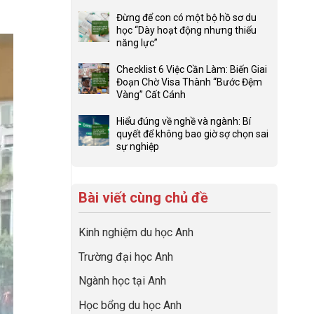
ở
Không
Lợi
có
Đừng để con có một bộ hồ sơ du
thế
bình
học “Dày hoạt động nhưng thiếu
4F
luận
năng lực”
và
ở
Không
sức
Đầu
có
Checklist 6 Việc Cần Làm: Biến Giai
mạnh
tư
bình
Đoạn Chờ Visa Thành “Bước Đệm
của
hướng
luận
Vàng” Cất Cánh
network
nghiệp
ở
Không
gia
sớm:
Đừng
có
Hiểu đúng về nghề và ngành: Bí
đình
Chiến
để
bình
quyết để không bao giờ sợ chọn sai
trong
lược
con
luận
sự nghiệp
định
sinh
có
ở
Không
hướng
lời
một
Checklist
có
sự
hiệu
bộ
6
bình
nghiệp
quả
hồ
Việc
Bài viết cùng chủ đề
luận
nhất
sơ
Cần
ở
của
du
Làm:
Hiểu
những
học
Kinh nghiệm du học Anh
Biến
đúng
cha
“Dày
Giai
về
mẹ
Trường đại học Anh
hoạt
Đoạn
nghề
thông
động
Chờ
và
thái
Ngành học tại Anh
nhưng
Visa
ngành:
thiếu
Thành
Bí
Học bổng du học Anh
năng
“Bước
quyết