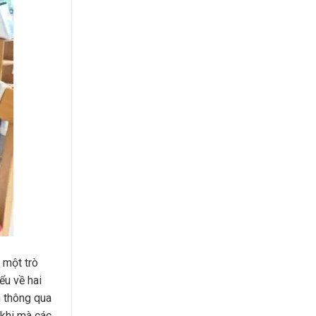
 một trò
ểu về hai
n thông qua
 khi mà các