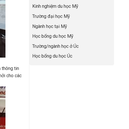
lực”
Đệm
để
Kinh nghiệm du học Mỹ
Vàng”
không
Cất
bao
Trường đại học Mỹ
Cánh
giờ
sợ
Ngành học tại Mỹ
chọn
sai
Học bổng du học Mỹ
sự
nghiệp
Trường/ngành học ở Úc
Học bổng du học Úc
 thông tin
hởi cho các