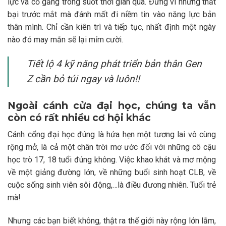
lực và cố gắng trong suốt thời gian qua. Đừng vì những thất
bại trước mắt mà đánh mất đi niềm tin vào năng lực bản
thân mình. Chỉ cần kiên trì và tiếp tục, nhất định một ngày
nào đó may mắn sẽ lại mỉm cười.
Tiết lộ 4 kỹ năng phát triển bản thân Gen
Z cần bỏ túi ngay và luôn!!
Ngoài cánh cửa đại học, chúng ta vẫn
còn có rất nhiều cơ hội khác
Cánh cổng đại học đúng là hứa hẹn một tương lai vô cùng
rộng mở, là cả một chân trời mơ ước đối với những cô cậu
học trò 17, 18 tuổi đúng không. Việc khao khát và mơ mộng
về một giảng đường lớn, về những buổi sinh hoạt CLB, về
cuộc sống sinh viên sôi động,…là điều đương nhiên. Tuổi trẻ
mà!
Nhưng các bạn biết không, thật ra thế giới này rộng lớn lắm,