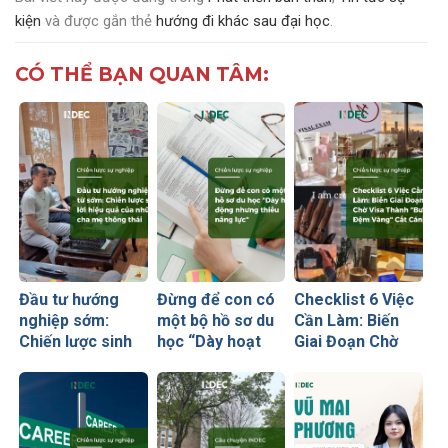
kiện
và được gắn thẻ
hướng đi khác sau đại học
.
CÓ THỂ BẠN QUAN TÂM:
Đầu tư hướng
Đừng để con có
Checklist 6 Việc
nghiệp sớm:
một bộ hồ sơ du
Cần Làm: Biến
Chiến lược sinh
học “Dày hoạt
Giai Đoạn Chờ
lời hiệu quả nhất
động nhưng
Visa Thành
của những cha
thiếu năng lực”
“Bước Đệm
mẹ thông thái
Vàng” Cất Cánh