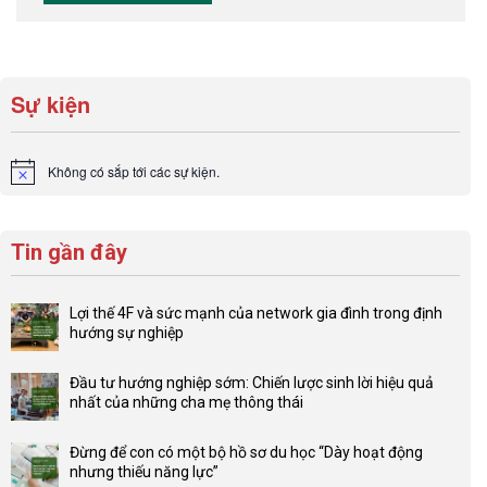
Sự kiện
Không có sắp tới các sự kiện.
Notice
Tin gần đây
Lợi thế 4F và sức mạnh của network gia đình trong định
hướng sự nghiệp
Không
có
Đầu tư hướng nghiệp sớm: Chiến lược sinh lời hiệu quả
bình
nhất của những cha mẹ thông thái
luận
Không
ở
có
Lợi
Đừng để con có một bộ hồ sơ du học “Dày hoạt động
bình
thế
nhưng thiếu năng lực”
luận
4F