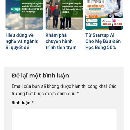
Hiểu đúng về
Khám phá
Từ Startup AI
nghề và ngành:
chuyến hành
Cho Mẹ Bầu Đến
Bí quyết để
trình tiền trạm
Học Bổng 50%
không bao giờ sợ
Anh quốc cùng
Global Leaders
chọn sai sự
CEO INDEC
Tại Anh Quốc:
nghiệp
Chiến Lược Nâng
Tầm Hồ Sơ Từ
Để lại một bình luận
INDEC
Email của bạn sẽ không được hiển thị công khai.
Các
trường bắt buộc được đánh dấu
*
Bình luận
*