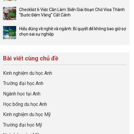
Không
ở
và
có
Đầu
Checklist 6 Việc Cần Làm: Biến Giai Đoạn Chờ Visa Thành
sức
bình
tư
“Bước Đệm Vàng” Cất Cánh
mạnh
luận
hướng
Không
của
ở
nghiệp
có
network
Đừng
Hiểu đúng về nghề và ngành: Bí quyết để không bao giờ sợ
sớm:
bình
gia
để
chọn sai sự nghiệp
Chiến
luận
đình
con
Không
lược
ở
trong
có
có
sinh
Checklist
định
một
bình
lời
6
hướng
bộ
luận
hiệu
Bài viết cùng chủ đề
Việc
sự
hồ
ở
quả
Cần
nghiệp
sơ
Hiểu
nhất
Làm:
du
đúng
Kinh nghiệm du học Anh
của
Biến
học
về
những
Giai
“Dày
nghề
Trường đại học Anh
cha
Đoạn
hoạt
và
mẹ
Chờ
động
ngành:
Ngành học tại Anh
thông
Visa
nhưng
Bí
thái
Thành
thiếu
quyết
Học bổng du học Anh
“Bước
năng
để
Đệm
lực”
Kinh nghiệm du học Mỹ
không
Vàng”
bao
Cất
Trường đại học Mỹ
giờ
Cánh
sợ