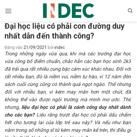
Bỏ
qua
nội
Đại học liệu có phải con đường duy
dung
nhất dẫn đến thành công?
Đăng vào
21/09/2021
bởi
indec
Trong những ngày vừa qua, khi mà các trường đại học
vừa công bố điểm chuẩn, chắc hẳn các bạn học sinh 2k3
đã trải qua rất nhiều cung bậc cảm xúc khác nhau.
Đối với
rất nhiều bạn, đó là niềm vui, niềm tự hào, vì 12 năm đèn
sách cuối cùng cũng có thành quả ngọt ngào. Thế nhưng
đối với nhiều bạn, vì kém may mắn hơn một chút, đã
không thể vào được ngôi trường mà mình mơ ước. Thế
nhưng,
liệu đại học có phải là cánh cổng duy nhất dành
cho các bạn?
Liệu rằng trượt đại học có phải dấu chấm
hết cho tương lai của lớp trẻ sau này? Và nếu như bạn
nằm trong số những sĩ tử kém may mắn kể trên, thì điều gì