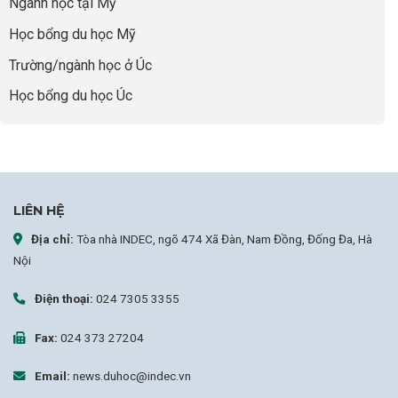
Ngành học tại Mỹ
chọn
sai
Học bổng du học Mỹ
sự
nghiệp
Trường/ngành học ở Úc
Học bổng du học Úc
LIÊN HỆ
Địa chỉ:
Tòa nhà INDEC, ngõ 474 Xã Đàn, Nam Đồng, Đống Đa, Hà
Nội
Điện thoại:
024 7305 3355
Fax:
024 373 27204
Email:
news.duhoc@indec.vn