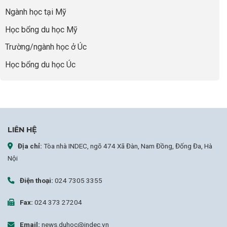
sợ
Ngành học tại Mỹ
chọn
sai
Học bổng du học Mỹ
sự
nghiệp
Trường/ngành học ở Úc
Học bổng du học Úc
LIÊN HỆ
Địa chỉ:
Tòa nhà INDEC, ngõ 474 Xã Đàn, Nam Đồng, Đống Đa, Hà
Nội
Điện thoại:
024 7305 3355
Fax:
024 373 27204
Email:
news.duhoc@indec.vn