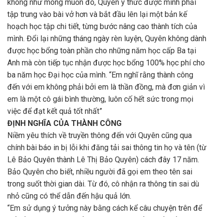
không như mong muốn đó, Quyên ý thức được mình phải
tập trung vào bài vở hơn và bắt đầu lên lại một bản kế
hoạch học tập chi tiết, từng bước nâng cao thành tích của
mình. Đổi lại những tháng ngày rèn luyện, Quyên không dành
được học bổng toàn phần cho những năm học cấp Ba tại
Anh mà còn tiếp tục nhận được học bổng 100% học phí cho
ba năm học Đại học của mình. “Em nghĩ rằng thành công
đến với em không phải bởi em là thần đồng, mà đơn giản vì
em là một cô gái bình thường, luôn cố hết sức trong mọi
việc để đạt kết quả tốt nhất”
ĐỊNH NGHĨA CỦA THÀNH CÔNG
Niềm yêu thích về truyền thông đến với Quyên cũng qua
chính bài báo in bị lỗi khi đăng tải sai thông tin họ và tên (từ
Lê Bảo Quyên thành Lê Thị Bảo Quyên) cách đây 17 năm.
Bảo Quyên cho biết, nhiều người đã gọi em theo tên sai
trong suốt thời gian dài. Từ đó, cô nhận ra thông tin sai dù
nhỏ cũng có thể dẫn đến hậu quả lớn.
“Em sử dụng ý tưởng này bằng cách kể câu chuyện trên để