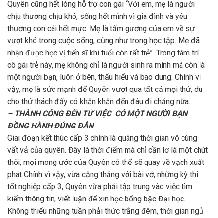
Quyên cũng hết lòng hỗ trợ con gái “Với em, mẹ là người
chịu thương chịu khó, sống hết mình vì gia đình và yêu
thương con cái hết mực. Mẹ là tấm gương của em về sự
vượt khó trong cuộc sống, cũng như trong học tập. Mẹ đã
nhận được học vị tiến sĩ khi tuổi còn rất trẻ”. Trong tâm trí
cô gái trẻ này, mẹ không chỉ là người sinh ra mình mà còn là
một người bạn, luôn ở bên, thấu hiểu và bao dung. Chính vì
vậy, mẹ là sức mạnh để Quyên vượt qua tất cả mọi thứ, dù
cho thử thách đấy có khăn khăn đến đâu đi chăng nữa.
– THÀNH CÔNG ĐẾN TỪ VIỆC CÓ MỘT NGƯỜI BẠN
ĐỒNG HÀNH ĐÚNG ĐẮN
Giai đoạn kết thúc cấp 3 chính là quãng thời gian vô cùng
vất vả của quyên. Đây là thời điểm mà chỉ cần lơ là một chút
thôi, mọi mong ước của Quyên có thể sẽ quay về vạch xuất
phát Chính vì vậy, vừa căng thẳng với bài vở, những kỳ thi
tốt nghiệp cấp 3, Quyên vừa phải tập trung vào việc tìm
kiếm thông tin, viết luận để xin học bổng bậc Đại học.
Không thiếu những tuần phải thức trắng đêm, thời gian ngủ