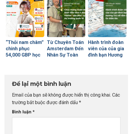
Glasgow
(Russell Group)
“Thỏi nam châm”
Từ Chuyên Toán
Hành trình đoàn
chinh phục
Amsterdam Đến
viên của của gia
54,000 GBP học
Nhân Sự Toàn
đình bạn Hương
bổng Russell
Cầu Tại Viettel
Trà với tấm visa
Group của sinh
Peru: Khi Đích
Úc thần tốc
viên INDEC
Đến Rõ Ràng
Tạo Nên Thành
Để lại một bình luận
Công Vượt Bậc
Email của bạn sẽ không được hiển thị công khai.
Các
trường bắt buộc được đánh dấu
*
Bình luận
*