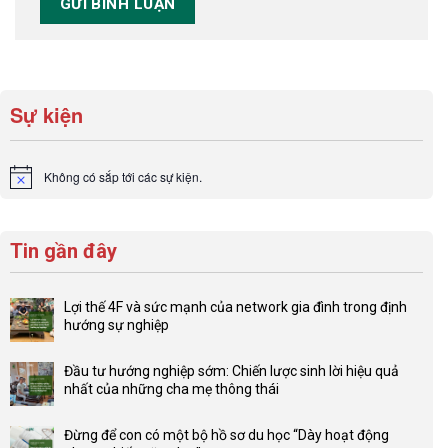
Sự kiện
Không có sắp tới các sự kiện.
Notice
Tin gần đây
Lợi thế 4F và sức mạnh của network gia đình trong định
hướng sự nghiệp
Không
có
Đầu tư hướng nghiệp sớm: Chiến lược sinh lời hiệu quả
bình
nhất của những cha mẹ thông thái
luận
Không
ở
có
Lợi
Đừng để con có một bộ hồ sơ du học “Dày hoạt động
bình