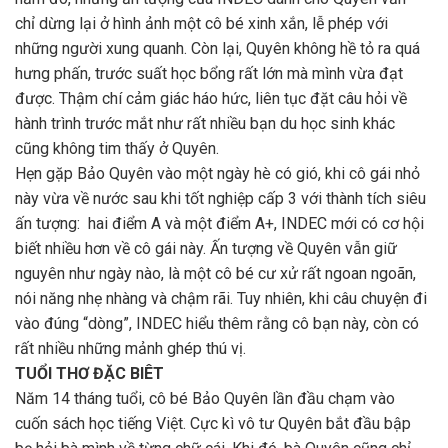
chỉ dừng lại ở hình ảnh một cô bé xinh xắn, lễ phép với
những người xung quanh. Còn lại, Quyên không hề tỏ ra quá
hưng phấn, trước suất học bổng rất lớn mà mình vừa đạt
được. Thậm chí cảm giác háo hức, liên tục đặt câu hỏi về
hành trình trước mắt như rất nhiều bạn du học sinh khác
cũng không tim thấy ở Quyên.
Hẹn gặp Bảo Quyên vào một ngày hè có gió, khi cô gái nhỏ
này vừa về nước sau khi tốt nghiệp cấp 3 với thành tích siêu
ấn tượng: hai điểm A và một điểm A+, INDEC mới có cơ hội
biết nhiều hơn về cô gái này. Ấn tượng về Quyên vẫn giữ
nguyên như ngày nào, là một cô bé cư xử rất ngoan ngoãn,
nói năng nhẹ nhàng và chậm rãi. Tuy nhiên, khi câu chuyện đi
vào đúng “dòng”, INDEC hiểu thêm rằng cô bạn này, còn có
rất nhiều những mảnh ghép thú vị.
TUỔI THƠ ĐẶC BIÊT
Năm 14 tháng tuổi, cô bé Bảo Quyên lần đầu chạm vào
cuốn sách học tiếng Việt. Cực kì vô tư Quyên bắt đầu bập