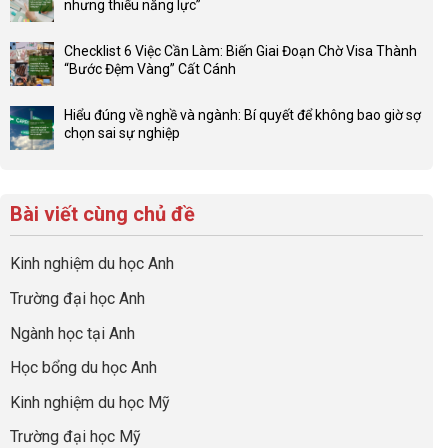
thế
nhưng thiếu năng lực”
luận
4F
Không
ở
và
có
Đầu
Checklist 6 Việc Cần Làm: Biến Giai Đoạn Chờ Visa Thành
sức
bình
tư
“Bước Đệm Vàng” Cất Cánh
mạnh
luận
hướng
Không
của
ở
nghiệp
có
network
Đừng
Hiểu đúng về nghề và ngành: Bí quyết để không bao giờ sợ
sớm:
bình
gia
để
chọn sai sự nghiệp
Chiến
luận
đình
con
Không
lược
ở
trong
có
có
sinh
Checklist
định
một
bình
lời
6
hướng
bộ
luận
hiệu
Bài viết cùng chủ đề
Việc
sự
hồ
ở
quả
Cần
nghiệp
sơ
Hiểu
nhất
Làm:
du
đúng
Kinh nghiệm du học Anh
của
Biến
học
về
những
Giai
“Dày
nghề
Trường đại học Anh
cha
Đoạn
hoạt
và
mẹ
Chờ
động
ngành:
Ngành học tại Anh
thông
Visa
nhưng
Bí
thái
Thành
thiếu
quyết
Học bổng du học Anh
“Bước
năng
để
Đệm
lực”
Kinh nghiệm du học Mỹ
không
Vàng”
bao
Cất
Trường đại học Mỹ
giờ
Cánh