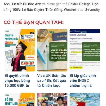
Anh
,
Tin tức Du học Anh
và được gắn thẻ
Bexhill College
,
Học
bổng 100%
,
Lê Bảo Quyên
,
Thần đồng
,
Westminster University
.
CÓ THỂ BẠN QUAN TÂM:
Bí quyết chinh
Visa UK thần tốc
Bí kíp giúp sinh
phục học bổng
sau 48h: Kết quả
viên INDEC
15.000 GBP từ
từ Chiến lược
chiếm trọn 2
University of
visa không lỗ
trong số 9 suất
Glasgow của nữ
hổng
học bổng toàn
sinh Ngoại
thế giới từ
thương
University of