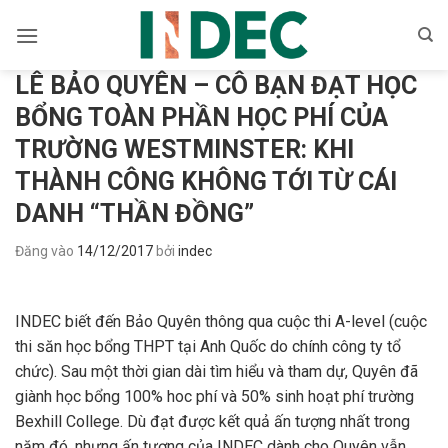
Bỏ
qua
nội
LÊ BẢO QUYÊN – CÔ BẠN ĐẠT HỌC
dung
BỔNG TOÀN PHẦN HỌC PHÍ CỦA
TRƯỜNG WESTMINSTER: KHI
THÀNH CÔNG KHÔNG TỚI TỪ CÁI
DANH “THẦN ĐỒNG”
Đăng vào
14/12/2017
bởi
indec
INDEC biết đến Bảo Quyên thông qua cuộc thi A-level (cuộc
thi săn học bổng THPT tại Anh Quốc do chính công ty tổ
chức). Sau một thời gian dài tìm hiểu và tham dự, Quyên đã
giành học bổng 100% hoc phí và 50% sinh hoạt phí trường
Bexhill College. Dù đạt được kết quả ấn tượng nhất trong
năm đó, nhưng ấn tượng của INDEC dành cho Quyên vẫn