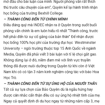
mở đầu cho bài luận của mình. Người phỏng vấn rất thích
thú trước câu chuyện của em”, Quyên kể lại hành trình nhận
học bổng của trường Bexhill College.
– THÀNH CÔNG ĐẾN TỪ CHÍNH MÌNH
Điều đáng quý mà INDEC nhận ra ở Quyên trong suốt buổi
phỏng vấn chính là em luôn hiểu rõ nhất
“Thành công, trước
hết phải đến từ sự cố gắng của bản thân” Để nhận được
học bổng 100% học phí của trường đại học Westminster
University – ngôi trường thuộc top 15 Anh Quốc về ngành
Media, Quyên đã phải viết 3 bài luận với tỉ lệ chọi gắt gao.
Không dừng lại ở đó, niềm đam mê với lĩnh vực truyền
thông đã được nuôi dưỡng trong Quyên từ khi còn ở Việt
Nam khi cô có tận 3 năm kinh nghiệm cộng tác với báo Hoa
Học Trò.
– THÀNH CÔNG ĐẾN TỪ SỰ ỦNG HỘ CỦA NGƯỜI THÂ
N
Tất cả sự lựa chọn của Bảo Quyên dù là ngẫu hứng hay
được cân nhắc cẩn thận đều có sự ủng hộ nhiệt tình của mẹ.
Ngay cả quyết định đi du học ngay từ những năm cấp 3, mẹ