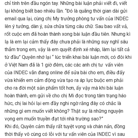
chỉ tính trên đầu ngón tay. Những bài luận phải viết đi, viết
lại không biết bao nhiêu lần. “Đó là quãng thời gian dài gửi
email qua lại, cùng chị My trưởng phòng tư vấn của INDEC
lên ý tưởng, dàn ý, sửa chữa từng câu chữ. Sau bao vất vả,
rốt cuộc em đã hoàn thành xong bài luận đầu tiên. Nhưng kì
lạ là em lại cảm thấy đây chưa phải là những suy nghĩ sâu
thẳm trong em, vậy là em quyết định xé nháp, làm lại tất cả
từ đầu” Quyên nhớ lại “ lúc triển khai bài luận mới, có đôi khi
ở Việt Nam đã là 1 giờ đêm, các các anh chị tư vấn viên
của INDEC vẫn đang online để sửa bài cho em, điều đấy
vừa khiến em cảm động vừa tạo ra áp lực buộc em phải
cho ra đời một sản phẩm tốt hơn, ấy vậy mà khi bài luận
hoàn thành, em gửi về cho chị Mi đọc trong tâm trạng háo
hức, chị lai hỏi lại em đầy nghi ngờ rằng đây có chắc là
những gì em muốn viết không? Thật sự là những nguyện
vọng em muốn truyền đạt tới nhà trường sao?”
Khi đó, Quyên cảm thấy rất tuyệt vọng và chán nản, đồng
thời thấy vô cùng có lỗi với tư vấn viên của INDEC vì sau