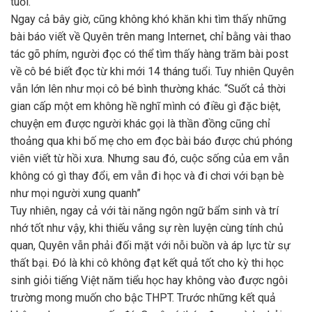
tuổi.
Ngay cả bây giờ, cũng không khó khăn khi tìm thấy những
bài báo viết về Quyên trên mang Internet, chỉ bằng vài thao
tác gõ phím, người đọc có thể tìm thấy hàng trăm bài post
về cô bé biết đọc từ khi mới 14 tháng tuổi. Tuy nhiên Quyên
vẫn lớn lên như mọi cô bé bình thường khác. “Suốt cả thời
gian cấp một em không hề nghĩ mình có điều gì đặc biệt,
chuyện em được người khác gọi là thần đồng cũng chỉ
thoảng qua khi bố mẹ cho em đọc bài báo được chú phóng
viên viết từ hồi xưa. Nhưng sau đó, cuộc sống của em vẫn
không có gì thay đổi, em vẫn đi học và đi chơi với bạn bè
như mọi người xung quanh”
Tuy nhiên, ngay cả với tài năng ngôn ngữ bẩm sinh và trí
nhớ tốt như vậy, khi thiếu vắng sự rèn luyện cùng tính chủ
quan, Quyên vẫn phải đối mặt với nỗi buồn và áp lực từ sự
thất bại. Đó là khi cô không đạt kết quả tốt cho kỳ thi học
sinh giỏi tiếng Việt năm tiểu học hay không vào được ngôi
trường mong muốn cho bậc THPT. Trước những kết quả