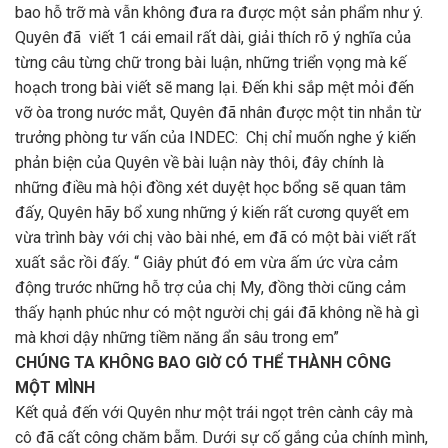
bao hỗ trỡ mà vẫn không đưa ra được một sản phẩm như ý.
Quyên đã viết 1 cái email rất dài, giải thích rõ ý nghĩa của
từng câu từng chữ trong bài luận, những triển vọng mà kế
hoạch trong bài viết sẽ mang lại. Đến khi sắp mệt mỏi đến
vỡ òa trong nước mắt, Quyên đã nhân được một tin nhắn từ
trưởng phòng tư vấn của INDEC: Chị chỉ muốn nghe ý kiến
phản biện của Quyên về bài luận này thôi, đây chính là
những điều mà hội đồng xét duyệt học bổng sẽ quan tâm
đấy, Quyên hãy bổ xung những ý kiến rất cương quyết em
vừa trình bày với chị vào bài nhé, em đã có một bài viết rất
xuất sắc rồi đấy. “ Giây phút đó em vừa ấm ức vừa cảm
động trước những hỗ trợ của chị My, đồng thời cũng cảm
thấy hạnh phúc như có một người chị gái đã không nề hà gì
mà khơi dậy những tiềm năng ẩn sâu trong em”
CHÚNG TA KHÔNG BAO GIỜ CÓ THỂ THÀNH CÔNG
MỘT MÌNH
Kết quả đến với Quyên như một trái ngọt trên cành cây mà
cô đã cất công chăm bẵm. Dưới sự cố gắng của chính mình,