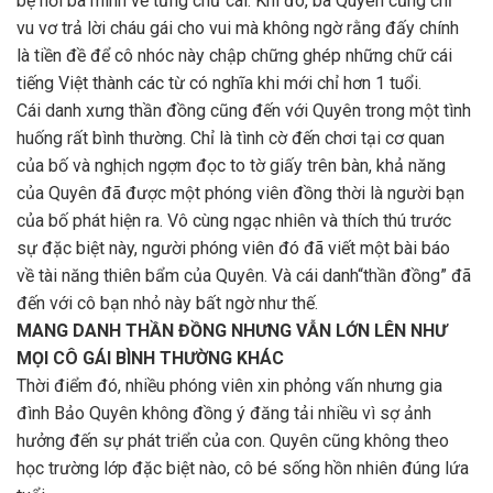
bẹ hỏi bà mình về từng chữ cái. Khi đó, bà Quyên cũng chỉ
vu vơ trả lời cháu gái cho vui mà không ngờ rằng đấy chính
là tiền đề để cô nhóc này chập chững ghép những chữ cái
tiếng Việt thành các từ có nghĩa khi mới chỉ hơn 1 tuổi.
Cái danh xưng thần đồng cũng đến với Quyên trong một tình
huống rất bình thường. Chỉ là tình cờ đến chơi tại cơ quan
của bố và nghịch ngợm đọc to tờ giấy trên bàn, khả năng
của Quyên đã được một phóng viên đồng thời là người bạn
của bố phát hiện ra. Vô cùng ngạc nhiên và thích thú trước
sự đặc biệt này, người phóng viên đó đã viết một bài báo
về tài năng thiên bẩm của Quyên. Và cái danh“thần đồng” đã
đến với cô bạn nhỏ này bất ngờ như thế.
MANG DANH THẦN ĐỒNG NHƯNG VẪN LỚN LÊN NHƯ
MỌI CÔ GÁI BÌNH THƯỜNG KHÁC
Thời điểm đó, nhiều phóng viên xin phỏng vấn nhưng gia
đình Bảo Quyên không đồng ý đăng tải nhiều vì sợ ảnh
hưởng đến sự phát triển của con. Quyên cũng không theo
học trường lớp đặc biệt nào, cô bé sống hồn nhiên đúng lứa