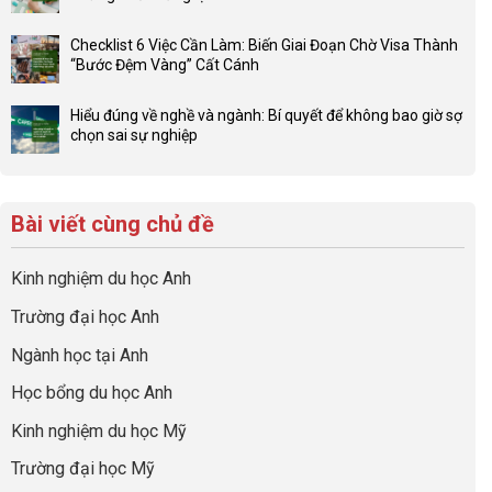
luận
4F
Không
ở
và
có
Đầu
Checklist 6 Việc Cần Làm: Biến Giai Đoạn Chờ Visa Thành
sức
bình
tư
“Bước Đệm Vàng” Cất Cánh
mạnh
luận
hướng
Không
của
ở
nghiệp
có
network
Đừng
Hiểu đúng về nghề và ngành: Bí quyết để không bao giờ sợ
sớm:
bình
gia
để
chọn sai sự nghiệp
Chiến
luận
đình
con
Không
lược
ở
trong
có
có
sinh
Checklist
định
một
bình
lời
6
hướng
bộ
luận
hiệu
Bài viết cùng chủ đề
Việc
sự
hồ
ở
quả
Cần
nghiệp
sơ
Hiểu
nhất
Làm:
du
đúng
Kinh nghiệm du học Anh
của
Biến
học
về
những
Giai
“Dày
nghề
Trường đại học Anh
cha
Đoạn
hoạt
và
mẹ
Chờ
động
ngành:
Ngành học tại Anh
thông
Visa
nhưng
Bí
thái
Thành
thiếu
quyết
Học bổng du học Anh
“Bước
năng
để
Đệm
lực”
Kinh nghiệm du học Mỹ
không
Vàng”
bao
Cất
Trường đại học Mỹ
giờ
Cánh
sợ