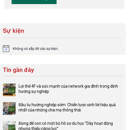
Sự kiện
Không có sắp tới các sự kiện.
Notice
Tin gần đây
Lợi thế 4F và sức mạnh của network gia đình trong định
hướng sự nghiệp
Không
có
Đầu tư hướng nghiệp sớm: Chiến lược sinh lời hiệu quả
bình
nhất của những cha mẹ thông thái
luận
Không
ở
có
Lợi
Đừng để con có một bộ hồ sơ du học “Dày hoạt động
bình
thế
nhưng thiếu năng lực”