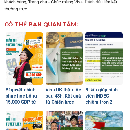
khách hàng
,
Trang chủ - Chúc mừng Visa
. Đánh dấu
liên kết
thường trực
.
CÓ THỂ BẠN QUAN TÂM:
Bí quyết chinh
Visa UK thần tốc
Bí kíp giúp sinh
phục học bổng
sau 48h: Kết quả
viên INDEC
15.000 GBP từ
từ Chiến lược
chiếm trọn 2
University of
visa không lỗ
trong số 9 suất
Glasgow của nữ
hổng
học bổng toàn
sinh Ngoại
thế giới từ
thương
University of