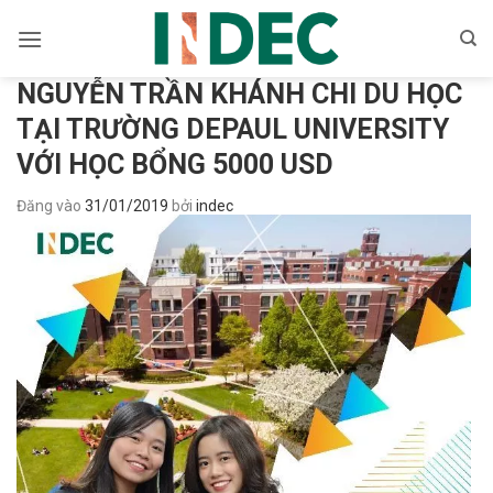
Bỏ
qua
nội
NGUYỄN TRẦN KHÁNH CHI DU HỌC
dung
TẠI TRƯỜNG DEPAUL UNIVERSITY
VỚI HỌC BỔNG 5000 USD
Đăng vào
31/01/2019
bởi
indec