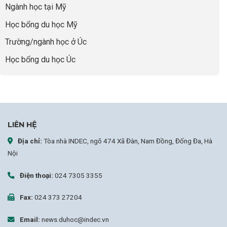
Ngành học tại Mỹ
chọn
sai
Học bổng du học Mỹ
sự
nghiệp
Trường/ngành học ở Úc
Học bổng du học Úc
LIÊN HỆ
Địa chỉ:
Tòa nhà INDEC, ngõ 474 Xã Đàn, Nam Đồng, Đống Đa, Hà
Nội
Điện thoại:
024 7305 3355
Fax:
024 373 27204
Email:
news.duhoc@indec.vn