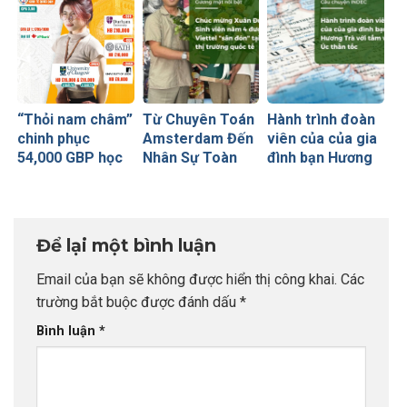
Glasgow
(Russell Group)
“Thỏi nam châm”
Từ Chuyên Toán
Hành trình đoàn
chinh phục
Amsterdam Đến
viên của của gia
54,000 GBP học
Nhân Sự Toàn
đình bạn Hương
bổng Russell
Cầu Tại Viettel
Trà với tấm visa
Group của sinh
Peru: Khi Đích
Úc thần tốc
viên INDEC
Đến Rõ Ràng
Tạo Nên Thành
Để lại một bình luận
Công Vượt Bậc
Email của bạn sẽ không được hiển thị công khai.
Các
trường bắt buộc được đánh dấu
*
Bình luận
*