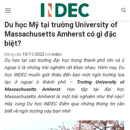
Bỏ
qua
nội
Du học Mỹ tại trường University of
dung
Massachusetts Amherst có gì đặc
biệt?
Đăng vào
10/11/2022
bởi
indec
Du học tại các trường đại học trong thành phố lớn và ở
ngoại ô là những trải nghiệm rất khác nhau. Hôm nay, Du
học INDEC muốn giới thiệu đến bạn một ngôi trường tọa
lạc ở ngoại ô thành phố –
Trường University of
Massachusetts Amherst
. Học tập tại đại học
Massachusetts Amherst là một trải nghiệm như thế nào?
Hãy cùng Du học INDEC điểm qua những thông tin cần
biết về ngôi trường này bạn nhé!