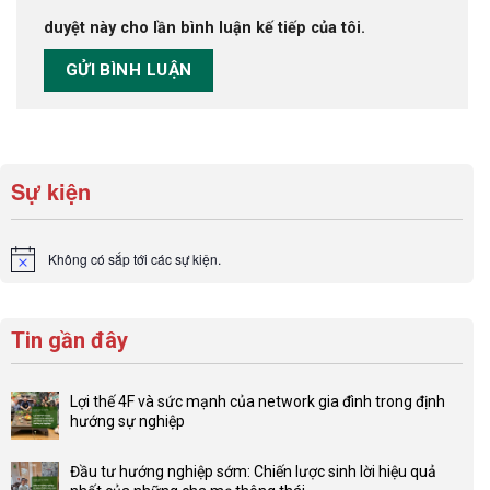
duyệt này cho lần bình luận kế tiếp của tôi.
Sự kiện
Không có sắp tới các sự kiện.
Notice
Tin gần đây
Lợi thế 4F và sức mạnh của network gia đình trong định
hướng sự nghiệp
Không
có
Đầu tư hướng nghiệp sớm: Chiến lược sinh lời hiệu quả
bình