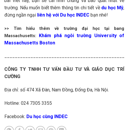
bài viết này, bạn sẽ cái nhìn chung và bao quát nhất về
trường. Nếu muốn biết thêm thông tin chi tiết về
du học Mỹ
,
đừng ngần ngại
liên hệ với
Du học INDEC
bạn nhé!
>> Tìm hiểu thêm về trường đại học tại bang
Khám phá ngôi trường University of
Massachusetts:
Massachusetts Boston
______________________________________________
CÔNG TY TNHH TƯ VẤN ĐẦU TƯ VÀ GIÁO DỤC TRÍ
CƯỜNG
Địa chỉ: số 474 Xã Đàn, Nam Đồng, Đống Đa, Hà Nội.
Hotline: 024 7305 3355
Facebook:
Du học cùng INDEC