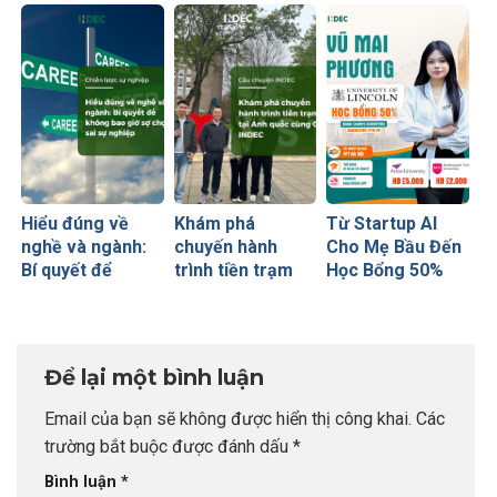
của những cha
thiếu năng lực”
“Bước Đệm
mẹ thông thái
Vàng” Cất Cánh
Hiểu đúng về
Khám phá
Từ Startup AI
nghề và ngành:
chuyến hành
Cho Mẹ Bầu Đến
Bí quyết để
trình tiền trạm
Học Bổng 50%
không bao giờ sợ
Anh quốc cùng
Global Leaders
chọn sai sự
CEO INDEC
Tại Anh Quốc:
nghiệp
Chiến Lược Nâng
Tầm Hồ Sơ Từ
Để lại một bình luận
INDEC
Email của bạn sẽ không được hiển thị công khai.
Các
trường bắt buộc được đánh dấu
*
Bình luận
*