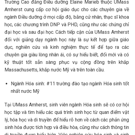
Trường Cao đẳng Điều dưỡng Elaine Marieb thuộc UMass
Amherst cung cấp cơ hội giáo dục cho các chuyên gia về
ngành Điều dưỡng ở mọi cấp độ, bằng cử nhân, thạc sĩ khoa
học, các chương trình DNP và PHD, cũng như các chứng chỉ
đại học và sau đại học. Cách tiếp cận của UMass Amherst
đối với giảng dạy ngành học này là sự kết hợp giữa giáo
dục, nghiên cứu và kinh nghiệm thực tế để tạo ra các
chuyên gia giàu lòng nhân ái, có sự hiểu biết, đổi mới và có
kỹ thuật tốt sẵn sàng phục vụ cộng đồng trên khắp
Massachusetts, khắp nước Mỹ và trên toàn cầu.
Ngành Hóa sinh: #11 trường đào tạo ngành Hóa sinh tốt
nhất nước Mỹ
Tại UMass Amherst, sinh viên ngành Hóa sinh sẽ có cơ hội
học tập và tìm hiểu các quá trình sinh học từ quan điểm vật
lý, hóa học và di truyền để hiểu rõ hơn về cách các phản ứng
sinh hóa được tích hợp và điều hòa, cũng như cách thông tin
di truyền được biểu hiện. Việc nghiên cứu hóa sinh và sinh