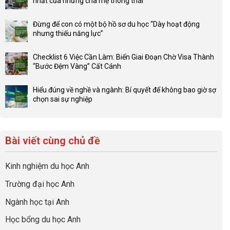
nhất của những cha mẹ thông thái
luận
Không
ở
có
Lợi
Đừng để con có một bộ hồ sơ du học “Dày hoạt động
bình
thế
nhưng thiếu năng lực”
luận
4F
Không
ở
và
có
Đầu
Checklist 6 Việc Cần Làm: Biến Giai Đoạn Chờ Visa Thành
sức
bình
tư
“Bước Đệm Vàng” Cất Cánh
mạnh
luận
hướng
Không
của
ở
nghiệp
có
network
Đừng
Hiểu đúng về nghề và ngành: Bí quyết để không bao giờ sợ
sớm:
bình
gia
để
chọn sai sự nghiệp
Chiến
luận
đình
con
Không
lược
ở
trong
có
có
sinh
Checklist
định
một
bình
lời
6
hướng
bộ
luận
hiệu
Bài viết cùng chủ đề
Việc
sự
hồ
ở
quả
Cần
nghiệp
sơ
Hiểu
nhất
Làm:
du
đúng
Kinh nghiệm du học Anh
của
Biến
học
về
những
Giai
“Dày
nghề
Trường đại học Anh
cha
Đoạn
hoạt
và
mẹ
Chờ
động
ngành:
Ngành học tại Anh
thông
Visa
nhưng
Bí
thái
Thành
thiếu
quyết
Học bổng du học Anh
“Bước
năng
để