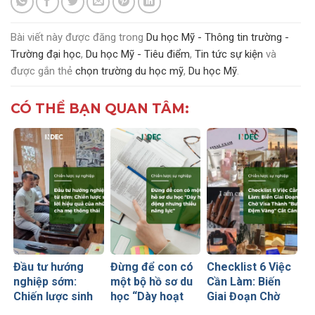
Bài viết này được đăng trong
Du học Mỹ - Thông tin trường -
Trường đại học
,
Du học Mỹ - Tiêu điểm
,
Tin tức sự kiện
và
được gắn thẻ
chọn trường du học mỹ
,
Du học Mỹ
.
CÓ THỂ BẠN QUAN TÂM:
Đầu tư hướng
Đừng để con có
Checklist 6 Việc
nghiệp sớm:
một bộ hồ sơ du
Cần Làm: Biến
Chiến lược sinh
học “Dày hoạt
Giai Đoạn Chờ
lời hiệu quả nhất
động nhưng
Visa Thành