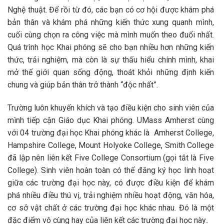
Nghệ thuật. Để rồi từ đó, các bạn có cơ hội được khám phá
bản thân và khám phá những kiến thức xung quanh mình,
cuối cùng chọn ra công việc mà mình muốn theo đuổi nhất.
Quá trình học Khai phóng sẽ cho bạn nhiều hơn những kiến
thức, trải nghiệm, mà còn là sự thấu hiểu chính mình, khai
mở thế giới quan sống động, thoát khỏi những định kiến
chung và giúp bản thân trở thành “độc nhất”.
Trường luôn khuyến khích và tạo điều kiện cho sinh viên của
mình tiếp cận Giáo dục Khai phóng. UMass Amherst cùng
với 04 trường đại học Khai phóng khác là Amherst College,
Hampshire College, Mount Holyoke College, Smith College
đã lập nên liên kết Five College Consortium (gọi tắt là Five
College). Sinh viên hoàn toàn có thể đăng ký học linh hoạt
giữa các trường đại học này, có được điều kiện để khám
phá nhiều điều thú vị, trải nghiệm nhiều hoạt động, văn hóa,
cơ sở vật chất ở các trường đại học khác nhau. Đó là một
đặc điểm vô cùng hay của liên kết các trường đại học này.
.