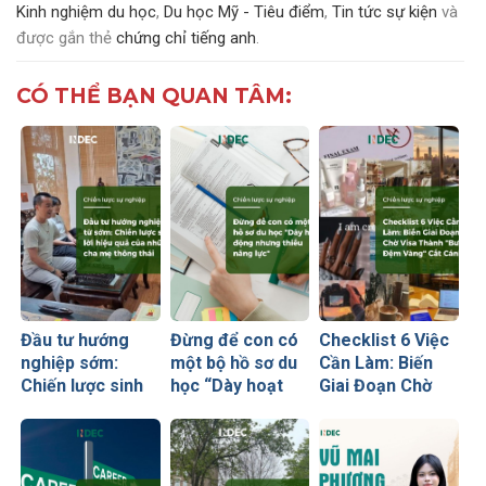
Kinh nghiệm du học
,
Du học Mỹ - Tiêu điểm
,
Tin tức sự kiện
và
được gắn thẻ
chứng chỉ tiếng anh
.
CÓ THỂ BẠN QUAN TÂM:
Đầu tư hướng
Đừng để con có
Checklist 6 Việc
nghiệp sớm:
một bộ hồ sơ du
Cần Làm: Biến
Chiến lược sinh
học “Dày hoạt
Giai Đoạn Chờ
lời hiệu quả nhất
động nhưng
Visa Thành
của những cha
thiếu năng lực”
“Bước Đệm
mẹ thông thái
Vàng” Cất Cánh