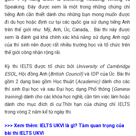
Speaking. Đây được xem là một trong những chứng chỉ
tiếng Anh cần thiết dành cho những bạn mong muốn được
đi du học hoặc định cư tại các quốc gia sử dụng tiếng Anh
trên thế giới như: Mỹ, Anh, Úc, Canada,… Bài thi này được
xem là đánh giá khá chính xác khả năng sử dụng Anh ngữ
của thí sinh nên được rất nhiều trường học và tổ chức trên
thế giới công nhận rộng rãi.
Kỳ thi IELTS được tổ chức bởi
University of Cambridge
ESOL
, Hội đồng Anh (
British Council)
và IDP của Úc. Bài thi
gồm 2 dạng bao gồm Học thuật (
Academic)
dành cho các
thí sinh Đại học và sau Đại học; dạng Phổ thông (
General
training
) dành cho các khóa học nghề, cần tìm việc làm hoặc
dành cho mục đích di cư.Thời hạn của chứng chỉ IELTS
trong vòng 2 năm kể từ ngày thi.
>>> Xem thêm: IELTS UKVI là gì? Tầm quan trọng của
bài thi IELTS UKVI