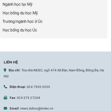
sợ
Ngành học tại Mỹ
chọn
sai
Học bổng du học Mỹ
sự
nghiệp
Trường/ngành học ở Úc
Học bổng du học Úc
LIÊN HỆ
Địa chỉ:
Tòa nhà INDEC, ngõ 474 Xã Đàn, Nam Đồng, Đống Đa, Hà
Nội
Điện thoại:
024 7305 3355
Fax:
024 373 27204
Email:
news.duhoc@indec.vn