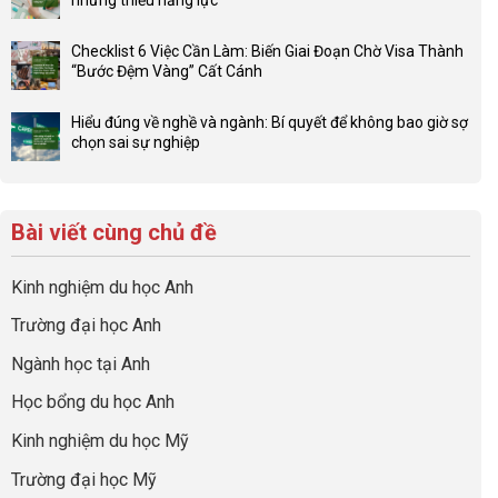
luận
4F
Không
ở
và
có
Đầu
Checklist 6 Việc Cần Làm: Biến Giai Đoạn Chờ Visa Thành
sức
bình
tư
“Bước Đệm Vàng” Cất Cánh
mạnh
luận
hướng
Không
của
ở
nghiệp
có
network
Đừng
Hiểu đúng về nghề và ngành: Bí quyết để không bao giờ sợ
sớm:
bình
gia
để
chọn sai sự nghiệp
Chiến
luận
đình
con
Không
lược
ở
trong
có
có
sinh
Checklist
định
một
bình
lời
6
hướng
bộ
luận
hiệu
Bài viết cùng chủ đề
Việc
sự
hồ
ở
quả
Cần
nghiệp
sơ
Hiểu
nhất
Làm:
du
đúng
Kinh nghiệm du học Anh
của
Biến
học
về
những
Giai
“Dày
nghề
Trường đại học Anh
cha
Đoạn
hoạt
và
mẹ
Chờ
động
ngành:
Ngành học tại Anh
thông
Visa
nhưng
Bí
thái
Thành
thiếu
quyết
Học bổng du học Anh
“Bước
năng
để
Đệm
lực”
Kinh nghiệm du học Mỹ
không
Vàng”
bao
Cất
Trường đại học Mỹ
giờ
Cánh