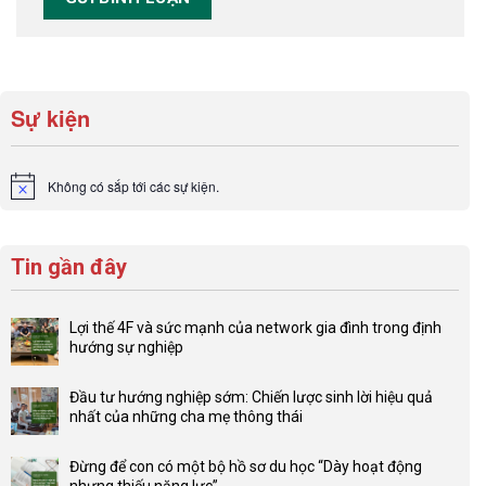
Sự kiện
Không có sắp tới các sự kiện.
Notice
Tin gần đây
Lợi thế 4F và sức mạnh của network gia đình trong định
hướng sự nghiệp
Không
có
Đầu tư hướng nghiệp sớm: Chiến lược sinh lời hiệu quả
bình
nhất của những cha mẹ thông thái
luận
Không
ở
có
Lợi
Đừng để con có một bộ hồ sơ du học “Dày hoạt động
bình
thế
nhưng thiếu năng lực”