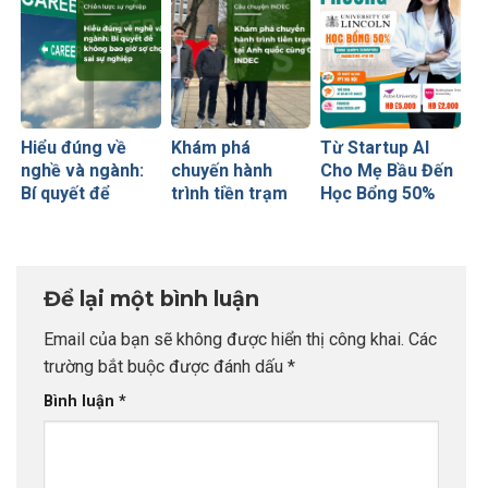
Hiểu đúng về
Khám phá
Từ Startup AI
nghề và ngành:
chuyến hành
Cho Mẹ Bầu Đến
Bí quyết để
trình tiền trạm
Học Bổng 50%
không bao giờ sợ
Anh quốc cùng
Global Leaders
chọn sai sự
CEO INDEC
Tại Anh Quốc:
nghiệp
Chiến Lược Nâng
Tầm Hồ Sơ Từ
Để lại một bình luận
INDEC
Email của bạn sẽ không được hiển thị công khai.
Các
trường bắt buộc được đánh dấu
*
Bình luận
*