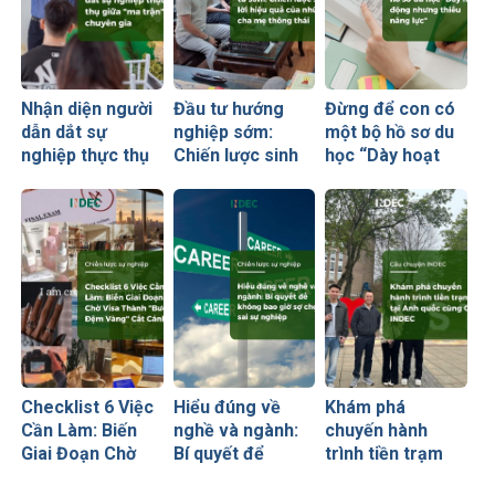
Nhận diện người
Đầu tư hướng
Đừng để con có
dẫn dắt sự
nghiệp sớm:
một bộ hồ sơ du
nghiệp thực thụ
Chiến lược sinh
học “Dày hoạt
giữa “ma trận”
lời hiệu quả nhất
động nhưng
chuyên gia
của những cha
thiếu năng lực”
mẹ thông thái
Checklist 6 Việc
Hiểu đúng về
Khám phá
Cần Làm: Biến
nghề và ngành:
chuyến hành
Giai Đoạn Chờ
Bí quyết để
trình tiền trạm
Visa Thành
không bao giờ sợ
Anh quốc cùng