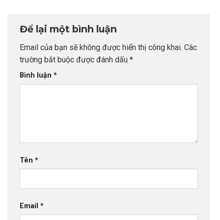
“Bước Đệm
chọn sai sự
CEO INDEC
Vàng” Cất Cánh
nghiệp
Để lại một bình luận
Email của bạn sẽ không được hiển thị công khai.
Các
trường bắt buộc được đánh dấu
*
Bình luận
*
Tên
*
Email
*