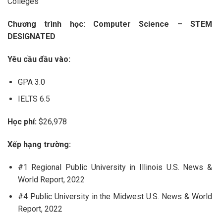
Colleges
Chương trình học: Computer Science – STEM
DESIGNATED
Yêu cầu đầu vào:
GPA 3.0
IELTS 6.5
Học phí:
$26,978
Xếp hạng trường:
#1 Regional Public University in Illinois U.S. News &
World Report, 2022
#4 Public University in the Midwest U.S. News & World
Report, 2022