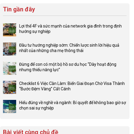
Tin gần đây
Lợi thế 4F và sức mạnh của network gia đình trong định
hướng sự nghiệp
Không
có
Đầu tư hướng nghiệp sớm: Chiến lược sinh lời hiệu quả
bình
nhất của những cha mẹ thông thái
luận
Không
ở
có
Lợi
Đừng để con có một bộ hồ sơ du học “Dày hoạt động
bình
thế
nhưng thiếu năng lực”
luận
4F
Không
ở
và
có
Đầu
Checklist 6 Việc Cần Làm: Biến Giai Đoạn Chờ Visa Thành
sức
bình
tư
“Bước Đệm Vàng” Cất Cánh
mạnh
luận
hướng
Không
của
ở
nghiệp
có
network
Đừng
Hiểu đúng về nghề và ngành: Bí quyết để không bao giờ sợ
sớm:
bình
gia
để
chọn sai sự nghiệp
Chiến
luận
đình
con
Không
lược
ở
trong
có
có
sinh
Checklist
định
một
bình
lời
6
hướng
bộ
luận
hiệu
Bài viết cùng chủ đề
Việc
sự
hồ