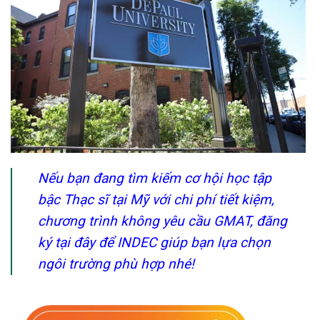
Nếu bạn đang tìm kiếm cơ hội học tập
bậc Thạc sĩ tại Mỹ với chi phí tiết kiệm,
chương trình không yêu cầu GMAT, đăng
ký tại đây để INDEC giúp bạn lựa chọn
ngôi trường phù hợp nhé!