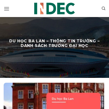
Bỏ
qua
nội
dung
DU HỌC BA LAN – THÔNG TIN TRƯỜNG –
DANH SÁCH TRƯỜNG ĐẠI HỌC