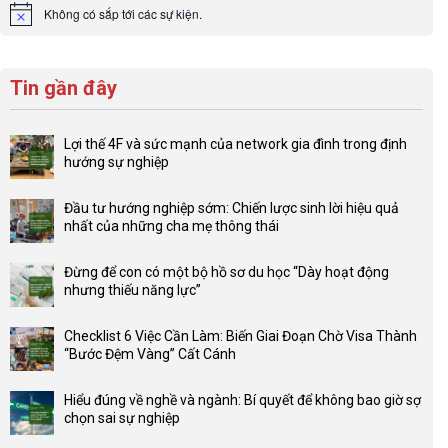
Không có sắp tới các sự kiện.
Notice
Tin gần đây
Lợi thế 4F và sức mạnh của network gia đình trong định
hướng sự nghiệp
Không
có
Đầu tư hướng nghiệp sớm: Chiến lược sinh lời hiệu quả
bình
nhất của những cha mẹ thông thái
luận
Không
ở
có
Lợi
Đừng để con có một bộ hồ sơ du học “Dày hoạt động
bình
thế
nhưng thiếu năng lực”
luận
4F
Không
ở
và
có
Đầu
Checklist 6 Việc Cần Làm: Biến Giai Đoạn Chờ Visa Thành
sức
bình
tư
“Bước Đệm Vàng” Cất Cánh
mạnh
luận
hướng
Không
của
ở
nghiệp
có
network
Đừng
Hiểu đúng về nghề và ngành: Bí quyết để không bao giờ sợ
sớm:
bình
gia
để
chọn sai sự nghiệp
Chiến
luận
đình
con
Không
lược
ở
trong