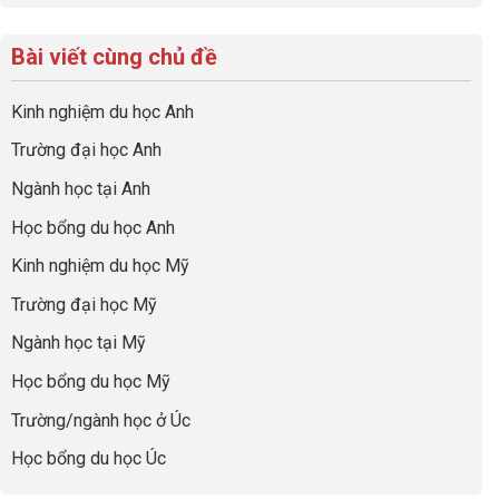
có
có
sinh
Checklist
định
một
bình
lời
6
hướng
bộ
luận
hiệu
Bài viết cùng chủ đề
Việc
sự
hồ
ở
quả
Cần
nghiệp
sơ
Hiểu
nhất
Làm:
du
đúng
Kinh nghiệm du học Anh
của
Biến
học
về
những
Giai
“Dày
nghề
Trường đại học Anh
cha
Đoạn
hoạt
và
mẹ
Chờ
động
ngành:
Ngành học tại Anh
thông
Visa
nhưng
Bí
thái
Thành
thiếu
quyết
Học bổng du học Anh
“Bước
năng
để
Đệm
lực”
Kinh nghiệm du học Mỹ
không
Vàng”
bao
Cất
Trường đại học Mỹ
giờ
Cánh
sợ
Ngành học tại Mỹ
chọn
sai
Học bổng du học Mỹ
sự
nghiệp
Trường/ngành học ở Úc
Học bổng du học Úc